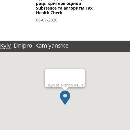
році: критерії оцінки
Substance та алгоритм Tax
Health Check
08-07-2026
Kyiv
Dnipro
Kam'yansʹke
Kyiv st. Nizhniy Val, 15