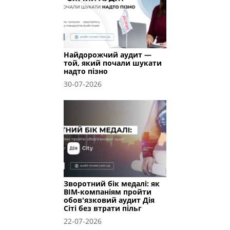
Найдорожчий аудит —
той, який почали шукати
надто пізно
30-07-2026
Зворотний бік медалі: як
BIM-компаніям пройти
обов'язковий аудит Дія
Сіті без втрати пільг
22-07-2026