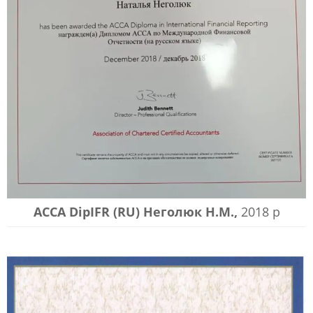
АССА DipIFR (RU) Неголюк Н.М.,
2018 р