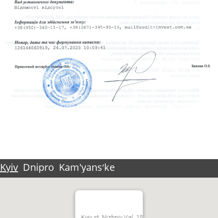
Kyiv
Dnipro
Kam'yansʹke
Kyiv st. Nizhniy Val, 15