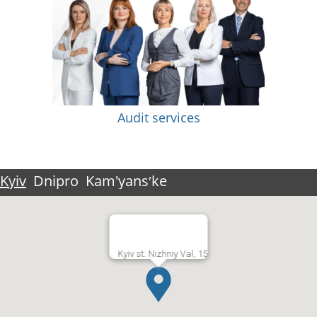
Audit services
Kyiv
Dnipro
Kam'yansʹke
Kyiv st. Nizhniy Val, 15