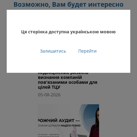
Возможно, Вам будет интересно
Ця сторінка доступна українською мовою
Залишитись
Перейти
Фактичний контроль:
один із найбільш
недооцінених ризиків
визнання компаній
пов'язаними особами для
цілей ТЦУ
05-08-2026