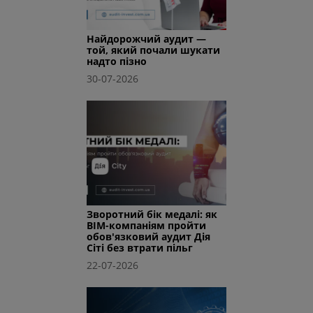
Найдорожчий аудит —
той, який почали шукати
надто пізно
30-07-2026
Зворотний бік медалі: як
BIM-компаніям пройти
обов'язковий аудит Дія
Сіті без втрати пільг
22-07-2026