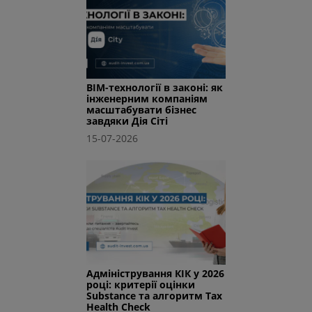
BIM-технології в законі: як
інженерним компаніям
масштабувати бізнес
завдяки Дія Сіті
15-07-2026
Адміністрування КІК у 2026
році: критерії оцінки
Substance та алгоритм Tax
Health Check