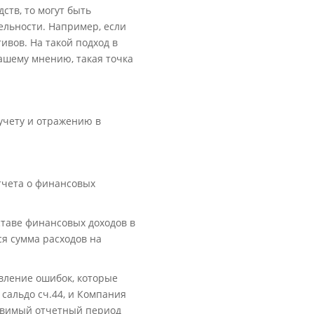
ств, то могут быть
льности. Например, если
ивов. На такой подход в
ашему мнению, такая точка
учету и отражению в
тчета о финансовых
ставе финансовых доходов в
ся сумма расходов на
вление ошибок, которые
сальдо сч.44, и Компания
тавимый отчетный период