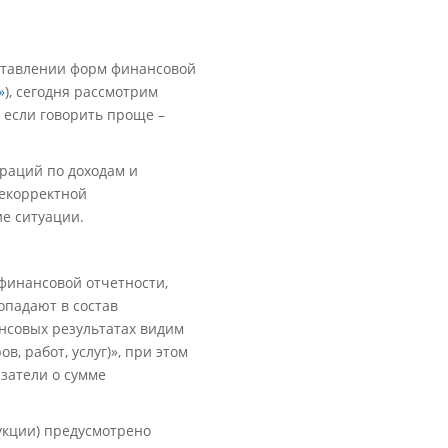
ставлении форм финансовой
»
), сегодня рассмотрим
, если говорить проще –
раций по доходам и
некорректной
ие ситуации.
 финансовой отчетности,
опадают в состав
нсовых результатах видим
, работ, услуг)», при этом
азатели о сумме
укции) предусмотрено