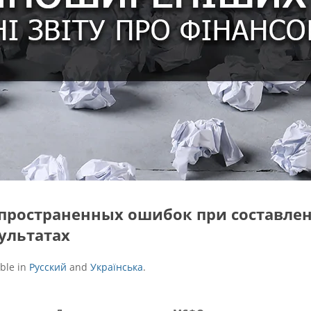
спространенных ошибок при составлен
ультатах
able in
Русский
and
Українська
.