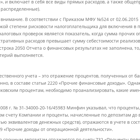
ы», и включает в себя все виды прямых расходов, а также общ
 распределенные).
внимание. В соответствии с Приказом МФУ №524 от 02.06.2015 г.
сокой степени рисковости налогоплательщика для включения в 
алоговых проверок является показатель, когда сумма прочих о
стративных расходов превышает сумму себестоимости реализов
и строка 2050 Отчета о финансовых результатах не заполнена, то
терий выполняется.
ественного учета – это отражение процентов, полученных от ба
енно, в составе статьи 2220 «Прочие финансовые доходы». Одн
нковским процентам, необходимо проанализировать, какие им
.2008 г. № 31-34000-20-16/45983 Минфин указывал, что процент
ном счету Компании и проценты, начисленные по депозитам до
стью эквивалентов денежных средств), отражаются в учете в со
719 «Прочие доходы от операционной деятельности».
о срочным депозитам отражаются по счету 732 «Проценты полу