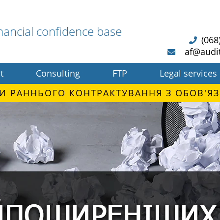
nancial confidence base
(068
af@audi
t
Consulting
FTP
Legal services
И РАННЬОГО КОНТРАКТУВАННЯ З ОБОВ'ЯЗ