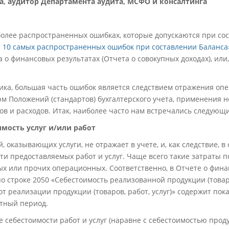
а, аудитор Департамента аудита, МСФО и консалтинга
более распространенных ошибках, которые допускаются при со
п 10 самых распространенных ошибок при составлении Баланса
о финансовых результатах (Отчета о совокупных доходах), или
ика, большая часть ошибок является следствием отражения опе
м Положений (стандартов) бухгалтерского учета, применения 
ов и расходов. Итак, наиболее часто нам встречались следующ
имость услуг и/или работ
 оказывающих услуги, не отражает в учете, и, как следствие, в
и предоставляемых работ и услуг. Чаще всего такие затраты п
х или прочих операционных. Соответственно, в Отчете о фина
о строке 2050 «Себестоимость реализованной продукции (товаров
от реализации продукции (товаров, работ, услуг)» содержит пок
етный период.
 себестоимости работ и услуг (наравне с себестоимостью прод