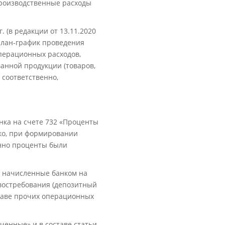
епроизводственные расходы
 (в редакции от 13.11.2020
план-график проведения
перационных расходов,
анной продукции (товаров,
, соответственно,
нка на счете 732 «Проценты
ако, при формировании
енно проценты были
ы, начисленные банком на
 востребования (депозитный
ставе прочих операционных
ченные» и в составе статьи