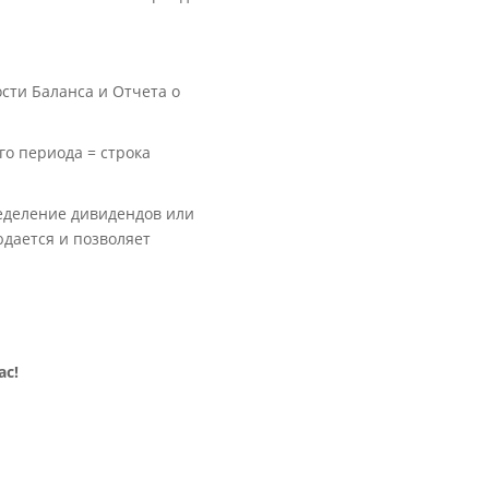
сти Баланса и Отчета о
го периода = строка
ределение дивидендов или
юдается и позволяет
ас!