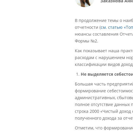
Заказнова Анн
В продолжение темы о наи
отчетности (
см. статью «То
нюансы составления Отчета 
Формы №2.
Как показывает наша практ
расходам с нарушением нор
классификации видов доход
Не выделяется себесто
Большая часть предприятий,
формирование себестоимост
административных, сбытовы
полное отсутствие данных п
строка 2000 «Чистый доход 
полученного дохода за отч
Отметим, что формирование