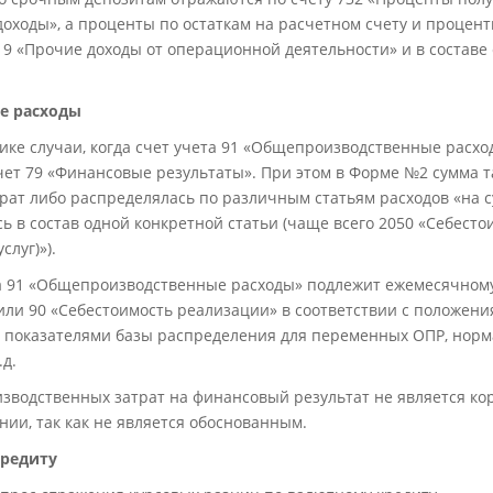
оходы», а проценты по остаткам на расчетном счету и процент
19 «Прочие доходы от операционной деятельности» и в составе
е расходы
ике случаи, когда счет учета 91 «Общепроизводственные расх
чет 79 «Финансовые результаты». При этом в Форме №2 сумма т
ат либо распределялась по различным статьям расходов «на с
ь в состав одной конкретной статьи (чаще всего 2050 «Себест
слуг)»).
та 91 «Общепроизводственные расходы» подлежит ежемесячном
/или 90 «Себестоимость реализации» в соответствии с положен
 показателями базы распределения для переменных ОПР, норм
д.
водственных затрат на финансовый результат не является кор
нии, так как не является обоснованным.
кредиту