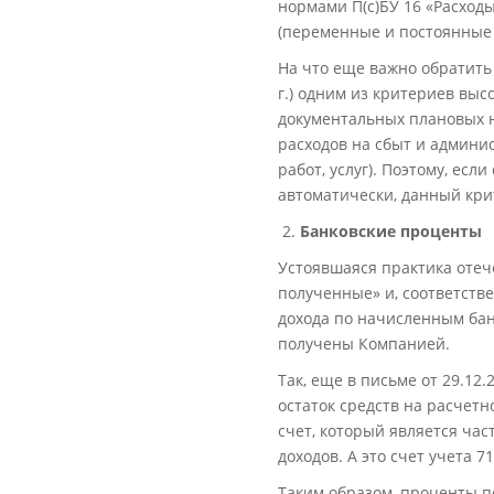
нормами П(с)БУ 16 «Расход
(переменные и постоянные
На что еще важно обратить 
г.) одним из критериев вы
документальных плановых н
расходов на сбыт и админи
работ, услуг). Поэтому, есл
автоматически, данный кри
Банковские проценты
Устоявшаяся практика отеч
полученные» и, соответств
дохода по начисленным ба
получены Компанией.
Так, еще в письме от 29.12
остаток средств на расчет
счет, который является ча
доходов. А это счет учета 
Таким образом, проценты п