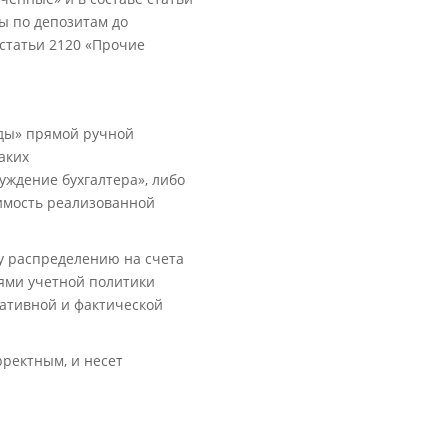
ы по депозитам до
 статьи 2120 «Прочие
оды» прямой ручной
аких
уждение бухгалтера», либо
оимость реализованной
у распределению на счета
иями учетной политики
ативной и фактической
ректным, и несет