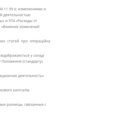
0.11.99 (с изменениями и
ой деятельностью
ы» и 974 «Расходы от
21 «Влияние изменений
рних статей про операційну
 відображаються у складі
 9 Положення (стандарту)
рационная деятельность»
икового капіталів
вые разницы, связанные с