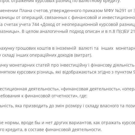
прос отражения курсовых разниц по валютному кредиту.
менении Плана счетов, утвержденного приказом МФУ №291 от 3
азницы от операций, связанных c финансовой и инвестиционн
а счетах учета 744 «Доход от неоперационной курсовой разниц
азницы». В целом аналогичный подход описан и в п.8 П(с)БУ 
ерахунку грошових коштів в іноземній валюті та інших монета
 складі інших операційних доходів (витрат).
унку монетарних статей про інвестиційну і фінансову діяльність
винятком курсових різниць, які відображаються згідно з пунктом
стиционная деятельность», «финансовая деятельность», «опе
ебования к финансовой отчетности», где:
льність, яка призводить до змін розміру і складу власного та поз
нормы, вроде бы и нет других вариантов, как отражать курсо
о кредита, в составе финансовой деятельности.