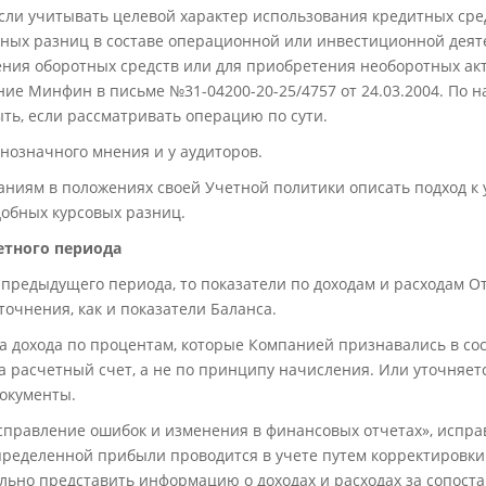
если учитывать целевой характер использования кредитных сред
ных разниц в составе операционной или инвестиционной деяте
ения оборотных средств или для приобретения необоротных акт
ие Минфин в письме №31-04200-20-25/4757 от 24.03.2004. По н
ыть, если рассматривать операцию по сути.
нозначного мнения и у аудиторов.
ниям в положениях своей Учетной политики описать подход к 
обных курсовых разниц.
тного периода
предыдущего периода, то показатели по доходам и расходам О
точнения, как и показатели Баланса.
а дохода по процентам, которые Компанией признавались в со
а расчетный счет, а не по принципу начисления. Или уточняет
окументы.
Исправление ошибок и изменения в финансовых отчетах», испра
ределенной прибыли проводится в учете путем корректировки 
льно представить информацию о доходах и расходах за сопос