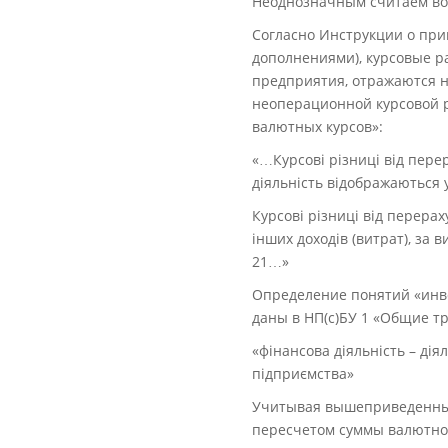
Неоднозначным считаем во
Согласно Инструкции о при
дополнениями), курсовые р
предприятия, отражаются н
неоперационной курсовой р
валютных курсов»:
«…Курсові різниці від пер
діяльність відображаються у
Курсові різниці від перерах
інших доходів (витрат), за 
21…»
Определение понятий «инве
даны в НП(с)БУ 1 «Общие тр
«фінансова діяльність – дія
підприємства»
Учитывая вышеприведенные 
пересчетом суммы валютног