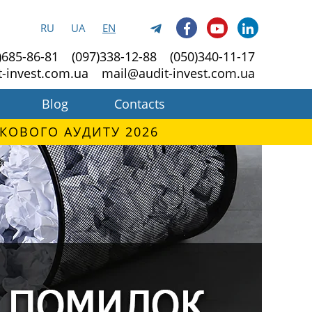
RU
UA
EN
)685-86-81
(097)338-12-88
(050)340-11-17
t-invest.com.ua
mail@audit-invest.com.ua
Blog
Contacts
КОВОГО АУДИТУ 2026