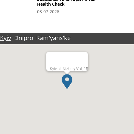
Health Check
08-07-2026
Kyiv
Dnipro
Kam'yansʹke
Kyiv st. Nizhniy Val, 15