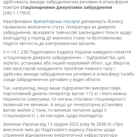
здійснюють викиди забруднюючих речовин в атмосферне
повітря
стаціонарними джерелами забруднення
(240.1.1.ПКУ).
Кваліфіковані
бухгалтерські послуги
допоможуть бізнесу
правильно визначити статус генератора як джерела
забруднення, врахувати тимчасові законодавчі пільги щодо
екоподатку у період дії воєнного стану та безпомилково
подати звітність до контролюючих органів.
У п.14.1.230 Податкового Кодексу України наведено поняття
«стаціонарне джерело забруднення» – підприємство, цех,
агрегат, установка або інший нерухомий об’єкт, що зберігає
свої просторові координати протягом певного часу і
здійснює викиди забруднюючих речовин в атмосферу та/або
скиди забруднюючих речовин у водні об’єкти.
Так, наприклад, якщо ваше підприємство використовує
портативний дизель-генератор вагою 115 кг і його можна
перенести самотужки, то питань стосовно стаціонарності
зазвичай не виникає. А якщо це генераторна установка
вагою майже 2 тони, то виникає питання щодо її
стаціонарності, і, як наслідок, щодо екоподатку.
Законом України від 13 грудня 2022 року № 2836-ІХ «Про
внесення змін до Податкового кодексу України щодо
сприяння відновленню енергетичної інфраструктури