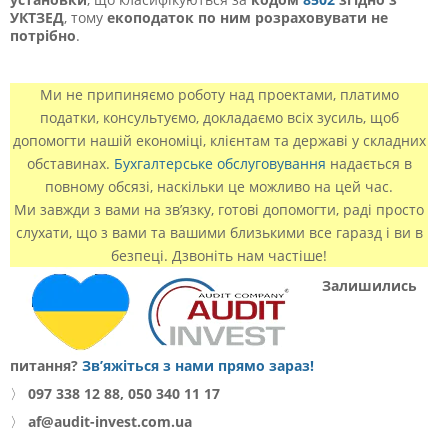
УКТЗЕД
, тому
екоподаток по ним розраховувати не
потрібно
.
Ми не припиняємо роботу над проектами, платимо
податки, консультуємо, докладаємо всіх зусиль, щоб
допомогти нашій економіці, клієнтам та державі у складних
обставинах.
Бухгалтерське обслуговування
надається в
повному обсязі, наскільки це можливо на цей час.
Ми завжди з вами на зв’язку, готові допомогти, раді просто
слухати, що з вами та вашими близькими все гаразд і ви в
безпеці. Дзвоніть нам частіше!
Залишились
питання?
Зв’яжіться з нами прямо зараз!
〉
097 338 12 88, 050 340 11 17
〉
af@audit-invest.com.ua