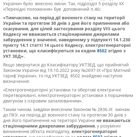
України» було внесено зміни.
Так, підрозділ 5 розділу ХХ
«Перехідні положення» був доповнений п.46
:
«
Тимчасово, на період дії воєнного стану на території
України та протягом 30 днів з дня його припинення або
скасування, для цілей застосування розділу VIII цього
Кодексу не вважаються стаціонарними джерелами
забруднення у значенні, наведеному у підпункті 14.1.230
пункту 14.1 статті 14 цього Кодексу, електрогенераторні
установки, що класифікуються за кодом
8502
згідно з
УКТ ЗЕД».
Якщо звернутися до Класифікатору УКТЗЕД, що прийнятий
Законом України від 19.10.2022 року №2697-ІХ «Про Митний
тариф України», то під УКТЗЕД 8502 знайдемо наступне
визначення:
«
Електрогенераторні установки та обертові електричні
перетворювачі, електрогенераторні установки з поршневим
двигуном з іскровим запалюванням
».
Таким чином, завдяки внесеним Законом № 2836-ІХ змінам
до ПКУ, на період дії воєнного стану та протягом 30 днів з
дня його припинення на території України
не вважаються
стаціонарними джерелами забруднення
, у розумінні
виникнення об’єкта екоподатку,
електрогенераторні
установки
, що класифікуються за
кодом
8502
згідно з