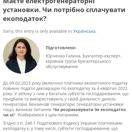
Маєте електрогенераторні
установки. Чи потрібно сплачувати
екоподаток?
Sorry, this entry is only available in
Українська
.
Підготовлено:
Юрченко Галина, Бухгалтер-експерт,
керівник групи бухгалтерського
обслуговування
До 09.02.2023 року (включно) платники екологічного податку
повинні подати декларацію по екоподатку за 4 квартал 2022
року.
У зв’язку з чим у багатьох суб’єктів господарювання, що
придбали та використовують у своїй діяльності дизель
генератори, бензинові генератори, генераторні установки
тощо, виникає питання:
Чи розраховувати їм екоподаток
чи ні
?
Розберемося з цим питанням.
Згідно з п.
240.1 Податкового Кодексу України платниками
екоподатку є, у тому числі, суб’єкти господарювання, що