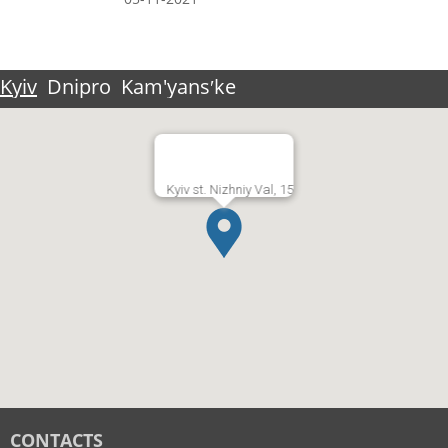
Kyiv
Dnipro
Kam'yansʹke
Kyiv st. Nizhniy Val, 15
CONTACTS