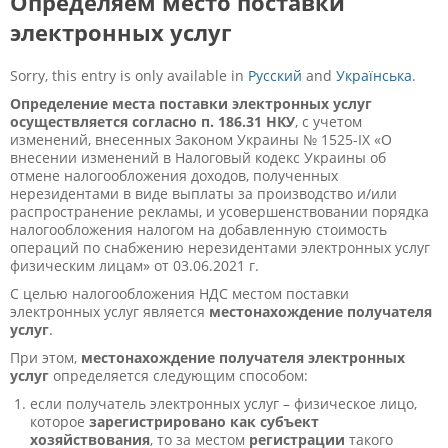
Определяем место поставки
электронных услуг
Sorry, this entry is only available in
Русский
and
Українська
.
Определение места поставки электронных услуг
осуществляется согласно п. 186.3
1
НКУ
, с учетом
изменений, внесенных Законом Украины № 1525-IX «О
внесении изменений в Налоговый кодекс Украины об
отмене налогообложения доходов, полученных
нерезидентами в виде выплаты за производство и/или
распространение рекламы, и усовершенствовании порядка
налогообложения налогом на добавленную стоимость
операций по снабжению нерезидентами электронных услуг
физическим лицам» от 03.06.2021 г.
С целью налогообложения НДС местом поставки
электронных услуг является
местонахождение
получателя
услуг
.
При этом,
местонахождение получателя электронных
услуг
определяется следующим способом:
если получатель электронных услуг – физическое лицо,
которое
зарегистрировано как субъект
хозяйствования
, то за местом
регистрации
такого