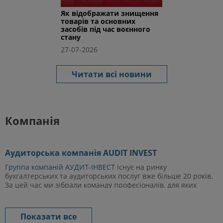
Як відображати знищення
товарів та основних
засобів під час воєнного
стану
27-07-2026
Читати всі новини
Компанія
Аудиторська компанія AUDIT INVEST
Группа компаній АУДИТ-ІНВЕСТ
існує на ринку
бухгалтерських та аудиторських послуг вже більше 20 років.
За цей час ми зібрали команду професіоналів, для яких
немає нічого не можливого. Що ми можемо запропонувати
саме вам? Однією з найбільш затребуваних послуг є
бухгалтерський аутсорсинг, які ми надаємо підприємствам і
Показати все
організаціям, що мають збиткову бухгалтерію та інші