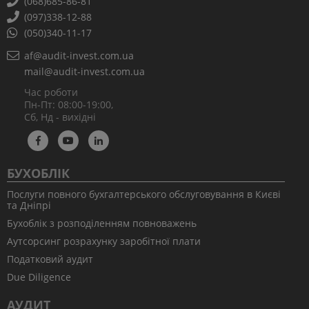
(068)685-86-81
доступні ціни на послуги – вартість виконаної роботи
(097)338-12-88
залежить від багатьох факторів, але завжди залишається в
(050)340-11-17
межах розумного
економія на витрати – вам не потрібно утримувати свій
af@audit-invest.com.ua
бухгалтерський відділ, а значить платити зарплати,
mail@audit-invest.com.ua
премії, відпускні та лікарняні
завжди доступна бухгалтерська та юридична
Час роботи
консультація і допомога професіоналів
Пн-Пт: 08:00-19:00,
Сб, Нд - вихідні
При бажанні ви завжди зможете ознайомитися з нашими
тарифами і розцінками – прайс завжди до ваших послуг на
нашому офіційному сайті. Ми співпрацюємо з організаціями
та підприємствами Києва і Дніпра і безліч наших клієнтів на
власному досвіді переконалися в ефективності та успішності
БУХОБЛІК
такого роду співпраці.
Послуги повного бухгалтерського обслуговування в Києві
та Дніпрі
Бухоблік з розподіленням повноважень
Аутсорсинг розрахунку заробітної плати
Податковий аудит
Due Diligence
АУДИТ