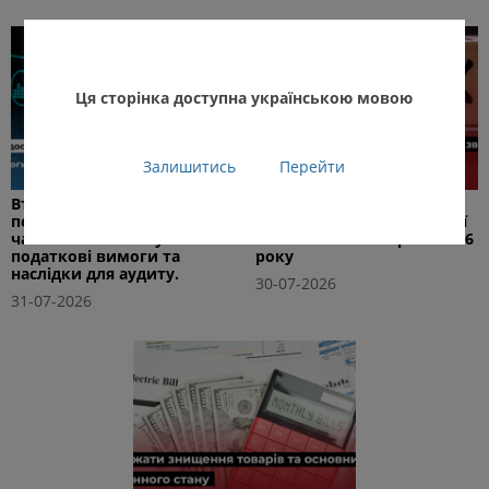
Ця сторінка доступна українською мовою
Залишитись
Перейти
Втрата або недоступність
10 серпня — граничний
первинних документів під
строк подання податкової
час воєнного стану:
звітності за II квартал 2026
податкові вимоги та
року
наслідки для аудиту.
30-07-2026
31-07-2026