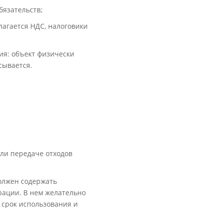
бязательств;
лагается НДС, налоговики
ия: объект физически
сывается.
ли передаче отходов
олжен содержать
рации. В нем желательно
 срок использования и