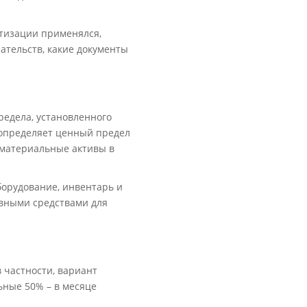
тизации применялся,
ательств, какие документы
предела, установленного
 определяет ценный предел
 материальные активы в
борудование, инвентарь и
овными средствами для
 частности, вариант
ьные 50% – в месяце