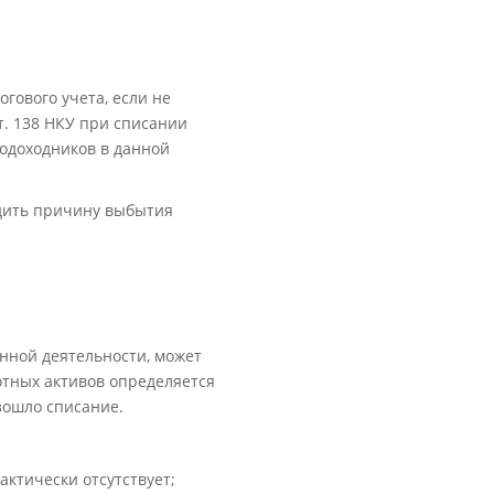
ового учета, если не
. 138 НКУ при списании
кодоходников в данной
дить причину выбытия
енной деятельности, может
отных активов определяется
зошло списание.
ктически отсутствует;