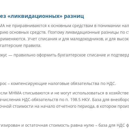
без «ликвидационных» разниц
А не приравниваются к основным средствам в понимании налог
рию основных средств. Поэтому ликвидационные разницы по ст
применяются. Учет списания и для малодоходников, и для высо
хгалтерские правила.
окус — правильно оформить бухгалтерское списание и подтвер
рос – компенсирующие налоговые обязательства по НДС.
 если МНМА списываются и не могут использоваться в хозяйств
ачисления НДС-обязательств по п. 198.5 НКУ. База для внеобор
точной стоимости на начало отчетного периода, в котором прои
зирован и остаточная стоимость равна нулю – база для НДС фа