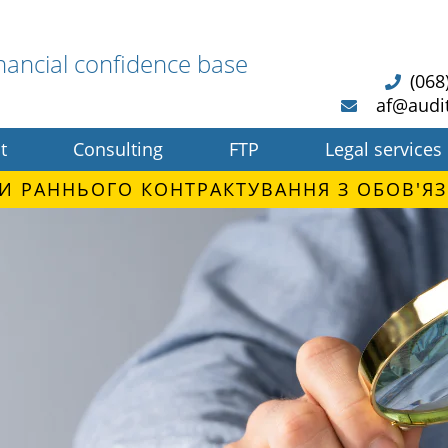
nancial confidence base
(068
af@audi
t
Consulting
FTP
Legal services
И РАННЬОГО КОНТРАКТУВАННЯ З ОБОВ'ЯЗ