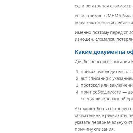
если остаточная стоимость
если стоимость МНМА была 
допускают неначисление та
Именно поэтому перед спис
изношен, сломался, потеря
Какие документы о
Для безопасного списания 
приказ руководителя о 
акт списания с указани
протокол или заключени
при необходимости — до
специализированной ор
Акт может быть составлен 
обязательные реквизиты пе
указать первоначальную сто
причину списания.