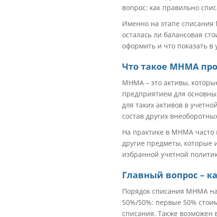
вопрос: как правильно спис
Именно на этапе списания
осталась ли балансовая ст
оформить и что показать в 
Что такое МНМА пр
МНМА – это активы, которые
предприятием для основных
для таких активов в учетн
состав других внеоборотны
На практике в МНМА часто 
другие предметы, которые 
избранной учетной политик
Главный вопрос – к
Порядок списания МНМА нап
50%/50%: первые 50% стоим
списания. Также возможен 