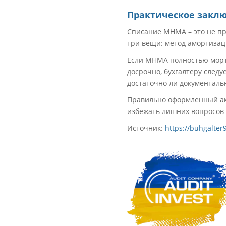
Практическое закл
Списание МНМА – это не пр
три вещи: метод амортизац
Если МНМА полностью морти
досрочно, бухгалтеру след
достаточно ли документаль
Правильно оформленный ак
избежать лишних вопросов 
Источник:
https://buhgalte