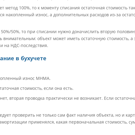
т метод 100%, то к моменту списания остаточная стоимость т
тся накопленный износ, а дополнительных расходов из-за остат
 50%/50%, то при списании нужно доначислить вторую полови
ь внимательным: объект может иметь остаточную стоимость, а э
 и на НДС-последствия.
ание в бухучете
накопленный износ МНМА.
статочная стоимость, если она есть.
нет, вторая проводка практически не возникает. Если остаточна
едует проверить не только сам факт наличия объекта, но и карт
 амортизации применялся, какая первоначальная стоимость, су