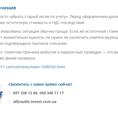
ючение
осто «убрать старый актив по учету». Перед оформлением доку
ии, остаточную стоимость и НДС-последствия.
зирована, ситуация обычно проще. Если же остаточная стоим
ует внимательно оценить, не нужно ли начислить компенсирую
но подтверждена причина списания.
т, понятная причина выбытия и корректные проводки — это м
во время проверки.
r911.com/uk/news/news-1096592.html
Свяжитесь с нами прямо сейчас!
〉
097 338 12 88, 050 340 11 17
〉
af@audit-invest.com.ua