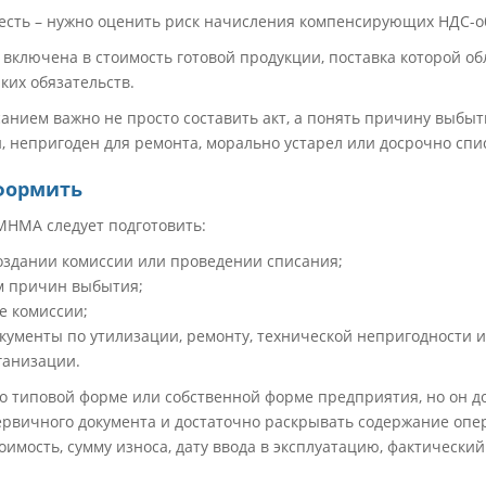
 есть – нужно оценить риск начисления компенсирующих НДС-о
включена в стоимость готовой продукции, поставка которой об
ких обязательств.
анием важно не просто составить акт, а понять причину выбыт
н, непригоден для ремонта, морально устарел или досрочно спи
формить
МНМА следует подготовить:
создании комиссии или проведении списания;
ем причин выбытия;
е комиссии;
кументы по утилизации, ремонту, технической непригодности и
ганизации.
по типовой форме или собственной форме предприятия, но он д
рвичного документа и достаточно раскрывать содержание опе
имость, сумму износа, дату ввода в эксплуатацию, фактический