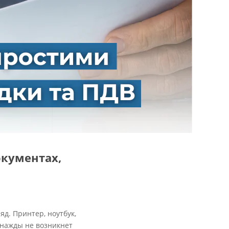
окументах,
д. Принтер, ноутбук,
днажды не возникнет