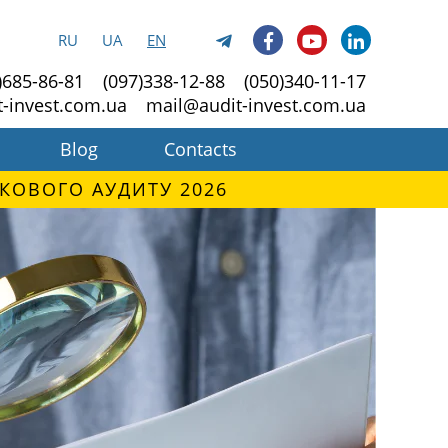
RU
UA
EN
)685-86-81
(097)338-12-88
(050)340-11-17
t-invest.com.ua
mail@audit-invest.com.ua
Blog
Contacts
КОВОГО АУДИТУ 2026