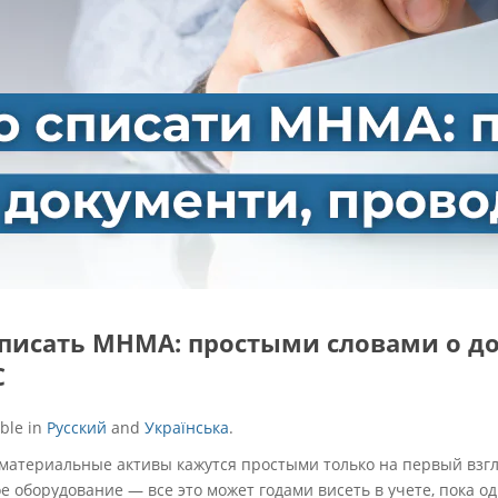
списать МНМА: простыми словами о д
С
able in
Русский
and
Українська
.
териальные активы кажутся простыми только на первый взгля
е оборудование — все это может годами висеть в учете, пока о