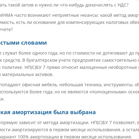
ать такой актив и нужно ли что-нибудь доначислять с НДС?
 МНМА часто возникают неприятные нюансы: какой метод амор
оимость, есть ли основание для компенсирующих налоговых обяз
учете?
остыми словами
 служат более одного года, но по стоимости не дотягивают до 
 средств. В бухгалтерском учете предприятие самостоятельно
ой политике. НП(С)БУ 7 прямо относит малоценные необоротные
х материальных активов.
попадают офисная мебель, небольшая техника, инструменты, о
используются более года, но не являются «полноценными» осн
и.
акая амортизация была выбрана
рямую зависит от метода амортизации. НП(С)БУ 7 позволяет, в
ости амортизируются в первом месяце использования, а остал
вариант 100% амортизации в первом месяце использования.