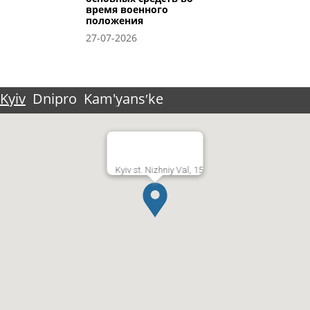
время военного
положения
27-07-2026
Kyiv
Dnipro
Kam'yansʹke
Kyiv st. Nizhniy Val, 15