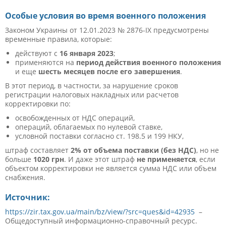
Особые условия во время военного положения
Законом Украины от 12.01.2023 № 2876-IX предусмотрены
временные правила, которые:
действуют с
16 января 2023
;
применяются на
период действия военного положения
и еще
шесть месяцев после его завершения
.
В этот период, в частности, за нарушение сроков
регистрации налоговых накладных или расчетов
корректировки по:
освобожденных от НДС операций,
операций, облагаемых по нулевой ставке,
условной поставки согласно ст. 198.5 и 199 НКУ,
штраф составляет
2% от объема поставки (без НДС)
, но не
больше
1020 грн
. И даже этот штраф
не применяется
, если
объектом корректировки не является сумма НДС или объем
снабжения.
Источник
:
https://zir.tax.gov.ua/main/bz/view/?src=ques&id=42935
–
Общедоступный информационно-справочный ресурс.