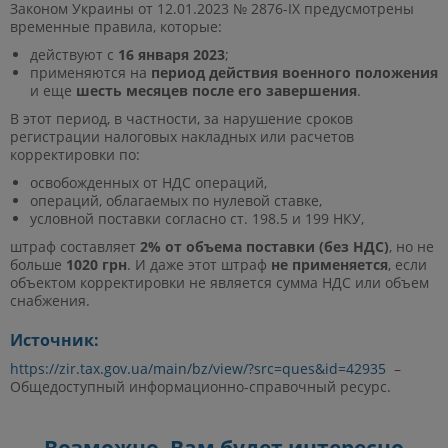
Законом Украины от 12.01.2023 № 2876-IX предусмотрены
временные правила, которые:
действуют с
16 января 2023
;
применяются на
период действия военного положения
и еще
шесть месяцев после его завершения
.
В этот период, в частности, за нарушение сроков
регистрации налоговых накладных или расчетов
корректировки по:
освобожденных от НДС операций,
операций, облагаемых по нулевой ставке,
условной поставки согласно ст. 198.5 и 199 НКУ,
штраф составляет
2% от объема поставки (без НДС)
, но не
больше
1020 грн
. И даже этот штраф
не применяется
, если
объектом корректировки не является сумма НДС или объем
снабжения.
Источник
:
https://zir.tax.gov.ua/main/bz/view/?src=ques&id=42935
–
Общедоступный информационно-справочный ресурс.
Возможно, Вам будет интересно