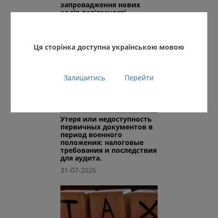
запровадження нових
кодів пов’язаності.
03-08-2026
Ця сторінка доступна українською мовою
Залишитись
Перейти
Утеря или недоступность
первичных документов в
период военного
положения: налоговые
требования и последствия
для аудита.
31-07-2026