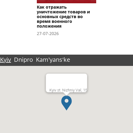
Как отражать
уничтожение товаров и
основных средств во
время военного
положения
27-07-2026
Kyiv
Dnipro
Kam'yansʹke
Kyiv st. Nizhniy Val, 15