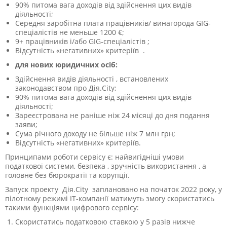
90% питома вага доходів від здійснення цих видів
діяльності;
Середня заробітна плата працівників/ винагорода GIG-
спеціалістів не меньше 1200
€
;
9+ працівників і/або GIG-спеціалістів ;
Відсутність «негативних» критеріїв .
для
нових
юридичних осіб:
Здійснення видів діяльності , встановлених
законодавством про Дія.City;
90% питома вага доходів від здійснення цих видів
діяльності;
Зареєстрована не раніше ніж 24 місяці до дня подання
заяви;
Сума річного доходу не більше ніж 7 млн грн;
Відсутність «негативних» критеріїв.
Принципами роботи сервісу є:
найвигідніші умови
податкової системи, безпека , зручність використання , а
головне без бюрократії та корупції.
Запуск проекту Дія.City заплановано на початок 2022 року, у
пілотному режимі ІТ-компанії матимуть змогу скористатись
такими функціями цифрового сервісу:
Скористатись податковою ставкою у 5 разів нижче