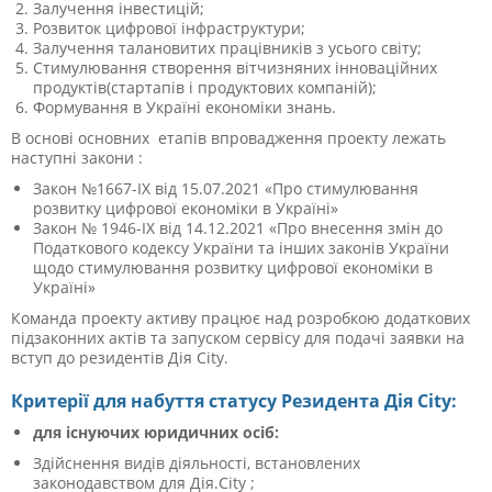
Залучення інвестицій;
Розвиток цифрової інфраструктури;
Залучення талановитих працівників з усього світу;
Стимулювання створення вітчизняних інноваційних
продуктів(стартапів і продуктових компаній);
Формування в Україні економіки знань.
В основі основних етапів впровадження проекту лежать
наступні закони :
Закон №1667-ІХ від 15.07.2021 «Про стимулювання
розвитку цифрової економіки в Україні»
Закон № 1946-IX від 14.12.2021 «Про внесення змін до
Податкового кодексу України та інших законів України
щодо стимулювання розвитку цифрової економіки в
Україні»
Команда проекту активу працює над розробкою додаткових
підзаконних актів та запуском сервісу для подачі заявки на
вступ до резидентів Дія City.
Критерії для набуття статусу Резидента Дія City:
для
існуючих
юридичних осіб:
Здійснення видів діяльності, встановлених
законодавством для Дія.City ;