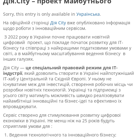
Дія.City – проект майбутнього
Sorry, this entry is only available in
Українська
.
На офіційній сторінці
Дія City
в
же опубліковано інформація
щодо роботи з інноваційним сервісом.
З 2022 року в України почне працювати новітній
цифровий проект, що покладе початок розвитку для ІТ-
бізнесу та співпраці з найкращими податковими умовами у
світі, а в майбутньому масштабування ведення бізнесу в
інших галузях.
Дія City —
це спеціальний правовий режим для IT-
індустрії
, який дозволить створити в Україні найпотужніший
IT-хаб у Центральній та Східній Європі. У ньому не
існуватиме меж для інвестицій, створення робочих місць чи
розробки новітніх технологій. Українці та підприємці з
усього світу матимуть можливість швидко реалізовувати
найамбітніші інноваційні та бізнес-ідеї та ефективно їх
впроваджувати.
Сервіс створено для стимулювання розвитку цифрової
економіки в Україні. Не менш ніж на 25 років будуть
сприятливі умови для :
Ведення технологічного та інноваційного бізнесу;