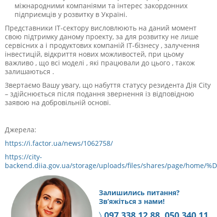
міжнародними компаніями та інтерес закордонних
підприємців у розвитку в Україні.
Представники ІТ-сектору висловлюють на даний момент
свою підтримку даному проекту, за для розвитку не лише
сервісних а і продуктових компаній ІТ-бізнесу , залучення
інвестицій, відкриття нових можливостей, при цьому
важливо , що всі моделі , які працювали до цього , також
залишаються .
Звертаємо Вашу увагу, що набуття статусу резидента Дія City
– здійснюється після подання звернення із відповідною
заявою на добровільній основі.
Джерела:
https://i.factor.ua/news/1062758/
https://city-
backend.diia.gov.ua/storage/uploads/files/shares/page/hom
Залишились питання?
Зв’яжіться з нами!
〉
097 338 12 88, 050 340 11