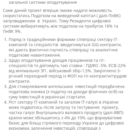
загальної системи оподаткування
Саме даний проект вперше зможе надати можливість
скористатись Податком на виведений капітал ( далі-ПнВК)
запровадженим в Україні. Тому Резиденти цифрової
системи вибиратимуть між податком на прибуток 18% та
ПнВК 9%.
Поряд із традиційними формами співпраці сектору ІТ-
компаній та спеціалістів вводитимуться GIG-контракти,
які дають фактично гнучкість співпраці та аналогічне
податкове навантаження.
Щодо оподаткування доходів працівників та гіг-
спеціалістів то діятимуть такі ставки : ПДФО -5%, ЄСВ-22%
від мінімальної ЗП , військовий збір-1,5%. Закріплено 3-
річний перехідний період із ФОП на гіг-контракти/трудові
контракти.
Для стимулювання ангельських інвестицій передбачена
податкова знижка (з податку на доходи фізичних осіб) на
суму інвестицій в українські стартапи.
Ріст сектору ІТ-компаній та загалом ІТ-галузі в України
може подвоїтись після запуску та тестування проекту,
частка галузі Внутрішнього валового продукту (далі-ВВП)
країни може збільшитись з 4% до 10%, що формуватиме
базис для більш стрімкого переходу України до цифрової
економіки, залучення інвестицій, співпраця з