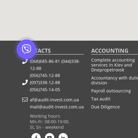
CONTACTS
ACCOUNTING
Complete accounting
(068)685-86-81
(044)338-
services in Kiev and
12-88
Dnepropetrovsk
(056)745-12-88
Accountancy with duti
(097)338-12-88
division
(056)745-14-05
Payroll outsourcing
Tax audit
af@audit-invest.com.ua
mail@audit-invest.com.ua
Due Diligence
Working hours
Mn-Fr: 08:00-19:00,
St, Sn - weekend