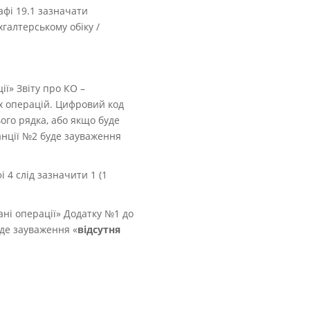
афі 19.1 зазначати
хгалтерському обіку /
ї» Звіту про КО –
х операцій. Цифровий код
ого рядка, або якщо буде
итанції №2 буде зауваження
 4 слід зазначити 1 (1
ні операції» Додатку №1 до
уде зауваження «
відсутня