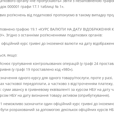
даткового органу «не пропускають» Звіти з незаповненою графо
ок 000001 графи 17.1 таблиці № 1».
вих роз’яснень від податкової пропонуємо в такому випадку п
оповнено графою 19.1 «КУРС ВАЛЮТИ НА ДАТУ ВІДОБРАЖЕННЯ 
. Згідно з останніми роз’ясненнями податкових органів:
я офіційний курс гривні до іноземної валюти на дату відображе
ься, якщо:
ійснює групування контрольованих операцій (у графі 24 проста
ривня (у графі 19 проставлено код «980»).
значення одного курсу для одного товару/послуги, проте у разі,
ах часткової передоплати, а частково з відстроченням платежу,
: суми авансу в гривневому еквіваленті за курсом НБУ на дату 
урсом НБУ на дату визнання товару активом (оприбуткування).
9.1 неможливо зазначити один офіційний курс гривні до іноземно
бути розрахований за допомогою декількох офіційних курсів Н