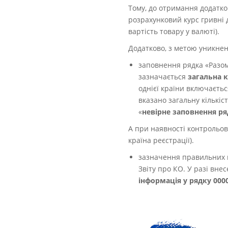
Тому, до отримання додатко
розрахунковий курс
гривні 
вартість товару у валюті).
Додатково, з метою уникненн
заповнення рядка «Разом»
зазначається
загальна к
однієї країни включаєтьс
вказано загальну кількіст
«
невірне заповнення ряд
А при наявності контрольов
країна реєстрації).
зазначення правильних к
Звіту про КО. У разі вне
інформація у рядку 0000