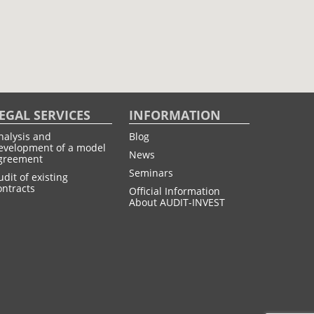
EGAL SERVICES
INFORMATION
nalysis and
Blog
evelopment of a model
News
greement
Seminars
udit of existing
ontracts
Official Information
About AUDIT-INVEST