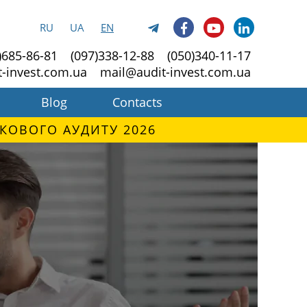
RU
UA
EN
)685-86-81
(097)338-12-88
(050)340-11-17
t-invest.com.ua
mail@audit-invest.com.ua
Blog
Contacts
КОВОГО АУДИТУ 2026