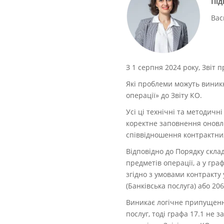
Під
Вас
З 1 серпня 2024 року, Звіт
Які проблеми можуть виник
операції» до Звіту КО.
Усі ці технічні та методичн
коректне заповнення оновле
співвідношення контрактних
Відповідно до Порядку склад
предметів операції, а у гр
згідно з умовами контракту 
(Банківська послуга) або 206
Виникає логічне припущення
послуг, тоді графа 17.1 не 