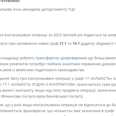
готовлено:
ильєва Інна, менеджер департаменту ТЦУ
 про Контрольовані операції за 2023 звітний рік подається за о
нути при заповненні нових граф
17.1
та
19.1
додатку «Відомості
і складнощі роблять
трансфертне ціноутворення
ще більш вимог
них реквізитів потребує глибокої аналітики первинних документ
 умов із вимогами податкового законодавства.
ання Звіту про контрольовані операції у графі 17 «КІЛЬКІСТЬ» з
афі 17.1 «КІЛЬКІСТЬ ЗГІДНО З КОНТРАКТОМ» зазначається сума кр
у валюті контракту, якщо код типу предмета операції, зазначени
 (Фінансова послуга (крім банківських послуг)).
, що у разі якщо контрольована операція не відноситься до ба
заповнюється, враховуючи, що «кількість» вже зазначена в графі