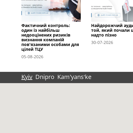
Фактичний контроль:
Найдорожчий ауд
один із найбільш
той, який почали
недооцінених ризиків
надто пізно
визнання компаній
30-07-2026
пов'язаними особами для
цілей ТЦУ
05-08-2026
Kyiv
Dnipro
Kam'yansʹke