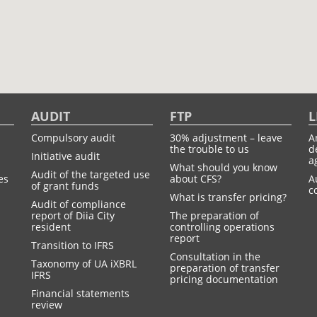
AUDIT
FTP
L
Compulsory audit
30% adjustment – leave
A
the trouble to us
d
Initiative audit
a
What should you know
Audit of the targeted use
es
about CFS?
A
of grant funds
c
What is transfer pricing?
Audit of compliance
report of Diia City
The preparation of
resident
controlling operations
report
Transition to IFRS
Consultation in the
Taxonomy of UA іXBRL
preparation of transfer
IFRS
pricing documentation
Financial statements
review