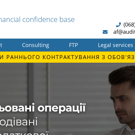
nancial confidence base
(068
af@audi
t
Consulting
FTP
Legal services
И РАННЬОГО КОНТРАКТУВАННЯ З ОБОВ'ЯЗ