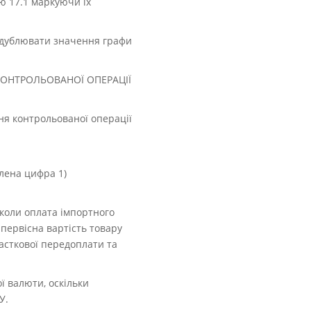
ю 17.1 маркуючи їх
родублювати значення графи
КОНТРОЛЬОВАНОЇ ОПЕРАЦІЇ
ння контрольованої операції
влена цифра 1)
 коли оплата імпортного
 первісна вартість товару
часткової передоплати та
ї валюти, оскільки
БУ.