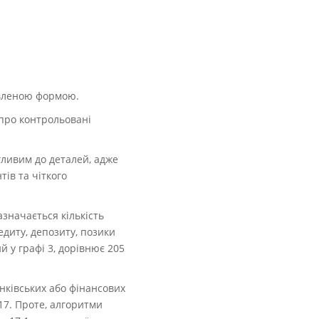
новленою формою.
 про контрольовані
ливим до деталей, адже
ів та чіткого
азначається кількість
едиту, депозиту, позики
й у графі 3, дорівнює 205
нківських або фінансових
 17. Проте, алгоритми