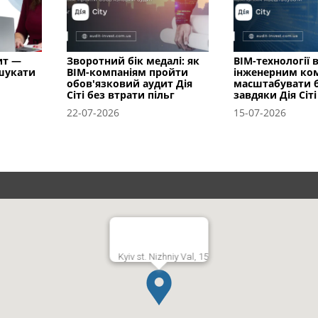
ит —
Зворотний бік медалі: як
BIM-технології в
 шукати
BIM-компаніям пройти
інженерним ко
обов'язковий аудит Дія
масштабувати б
Сіті без втрати пільг
завдяки Дія Сіті
22-07-2026
15-07-2026
Kyiv st. Nizhniy Val, 15