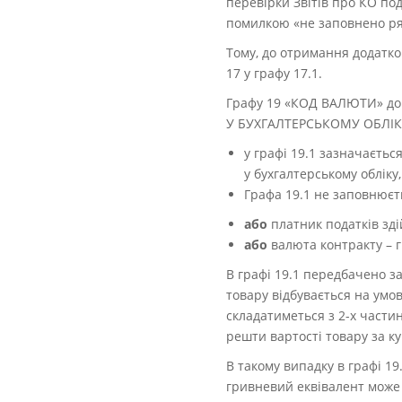
перевірки Звітів про КО по
помилкою «не заповнено ряд
Тому, до отримання додатко
17 у графу 17.1.
Графу 19 «КОД ВАЛЮТИ» д
У БУХГАЛТЕРСЬКОМУ ОБЛІКУ»
у графі 19.1 зазначаєтьс
у бухгалтерському обліку,
Графа 19.1 не заповнюєт
або
платник податків зд
або
валюта контракту – г
В графі 19.1 передбачено за
товару відбувається на умов
складатиметься з 2-х частин
решти вартості товару за к
В такому випадку в графі 1
гривневий еквівалент може 