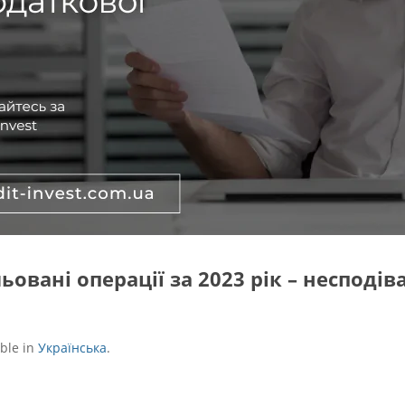
ьовані операції за 2023 рік – несподі
able in
Українська
.