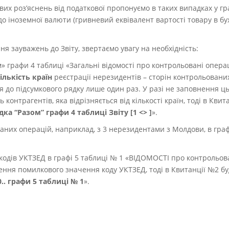
вих роз’яснень від податкової пропонуємо в таких випадках у гр
до іноземної валюти (гривневий еквівалент вартості товару в бу
я зауважень до Звіту, звертаємо увагу на необхідність:
 графи 4 таблиці «Загальні відомості про контрольовані операці
ількість країн
реєстрації нерезидентів – сторін контрольовани
я до підсумкового рядку лише один раз. У разі не заповнення ць
ь контрагентів, яка відрізняється від кількості країн, тоді в Кв
ка “Разом” графи 4 таблиці Звіту [1 <> ]
».
аних операцій, наприклад, з 3 нерезидентами з Молдови, в графі
одів УКТЗЕД в графі 5 таблиці № 1 «ВІДОМОСТІ про контрольова
сення помилкового значення коду УКТЗЕД, тоді в Квитанції №2 б
.. графи 5 таблиці № 1
».