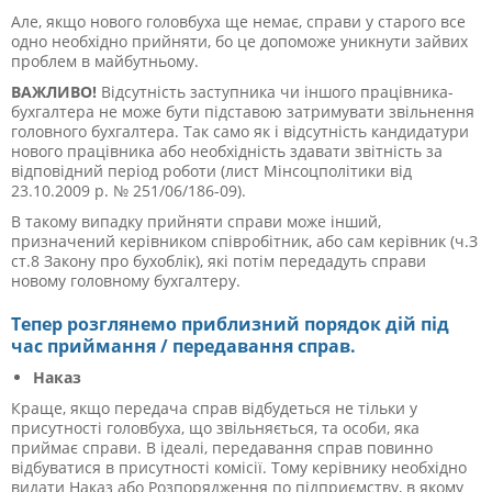
Але, якщо нового головбуха ще немає, справи у старого все
одно необхідно прийняти, бо це допоможе уникнути зайвих
проблем в майбутньому.
ВАЖЛИВО!
Відсутність заступника чи іншого працівника-
бухгалтера не може бути підставою затримувати звільнення
головного бухгалтера. Так само як і відсутність кандидатури
нового працівника або необхідність здавати звітність за
відповідний період роботи (лист Мінсоцполітики від
23.10.2009 р. № 251/06/186-09).
В такому випадку прийняти справи може інший,
призначений керівником співробітник, або сам керівник (ч.З
cт.8 Закону про бухоблік), які потім передадуть справи
новому головному бухгалтеру.
Тепер розглянемо приблизний порядок дій під
час приймання / передавання справ.
Наказ
Краще, якщо передача справ відбудеться не тільки у
присутності головбуха, що звільняється, та особи, яка
приймає справи. В ідеалі, передавання справ повинно
відбуватися в присутності комісії. Тому керівнику необхідно
видати Наказ або Розпорядження по підприємству, в якому