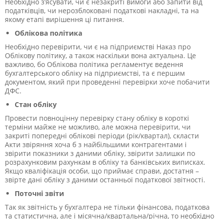
Необхідно з’ясувати, чи є незакриті вимоги або запити від
податківців, чи нерозблоковані податкові накладні, та на
якому етапі вирішення ці питання.
Облікова політика
Необхідно перевірити, чи є на підприємстві Наказ про
Облікову політику, а також наскільки вона актуальна. Це
важливо, бо Облікова політика регламентує ведення
бухгалтерського обліку на підприємстві, та є першим
документом, який при проведенні перевірки хоче побачити
ДФС.
Стан обліку
Провести повноцінну перевірку стану обліку в короткі
терміни майже не можливо, але можна перевірити, чи
закриті попередні облікові періоди (рік/квартал), скласти
Акти звіряння хоча б з найбільшими контрагентами і
звірити показники з даними обліку, звірити залишки по
розрахунковим рахункам в обліку та банківських виписках.
Якщо кваліфікація особи, що приймає справи, достатня –
звірте дані обліку з даними останньої податкової звітності.
Поточні звіти
Так як звітність у бухгалтера не тільки фінансова, податкова
та статистична, але і місячна/квартальна/річна, то необхідно