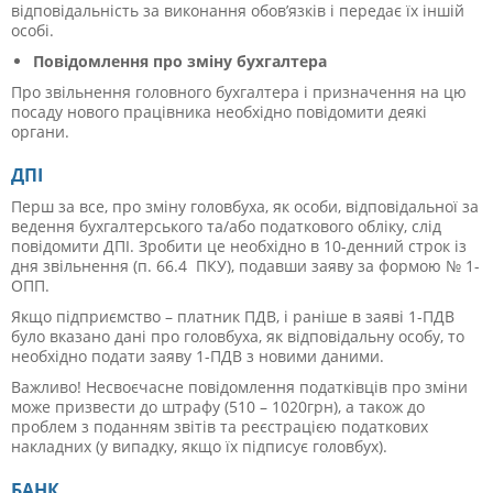
відповідальність за виконання обов’язків і передає їх іншій
особі.
Повідомлення про зміну бухгалтера
Про звільнення головного бухгалтера і призначення на цю
посаду нового працівника необхідно повідомити деякі
органи.
ДПІ
Перш за все, про зміну головбуха, як особи, відповідальної за
ведення бухгалтерського та/або податкового обліку, слід
повідомити ДПІ. Зробити це необхідно в 10-денний строк із
дня звільнення (п. 66.4 ПКУ), подавши заяву за формою № 1-
ОПП.
Якщо підприємство – платник ПДВ, і раніше в заяві 1-ПДВ
було вказано дані про головбуха, як відповідальну особу, то
необхідно подати заяву 1-ПДВ з новими даними.
Важливо! Несвоєчасне повідомлення податківців про зміни
може призвести до штрафу (510 – 1020грн), а також до
проблем з поданням звітів та реєстрацією податкових
накладних (у випадку, якщо їх підписує головбух).
БАНК