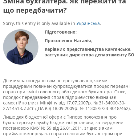
Зміна бухгалтера. Як пережити та
що передбачити?
Sorry, this entry is only available in
Українська
.
Підготовлено:
Прокопенко Наталія,
Керівник представництва Кам’янське,
заступник директора департаменту БО
Діючим законодавством не врегульовано, якими
процедурами повинен супроводжуватися процес передачі
справ при зміні головного, або єдиного бухгалтера. Отже,
порядок передавання справ підприємство визначає
самостійно (лист Мінфіну від 17.07.2007р. № 31-34000-30-
27/14518, лист ДПА від 18.09.2009р. № 11305/5/23-4018/462).
Лише для бюджетної сфери є Типове положення про
бухгалтерську службу бюджетної установи, затверджене
постановою KМУ № 59 від 26.01.2011, згідно з яким
приймання/передача справ головним бухгалтером при