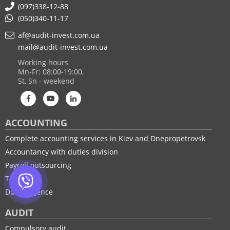
(097)338-12-88
(050)340-11-17
af@audit-invest.com.ua
mail@audit-invest.com.ua
Working hours
Mn-Fr: 08:00-19:00,
St, Sn - weekend
ACCOUNTING
Complete accounting services in Kiev and Dnepropetrovsk
Accountancy with duties division
Payroll outsourcing
Tax audit
Due Diligence
AUDIT
Compulsory audit