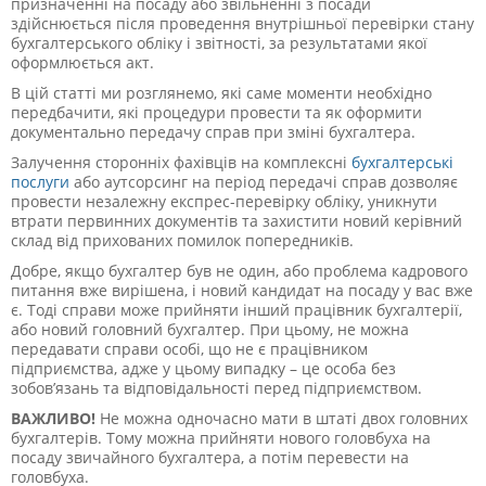
призначенні на посаду або звільненні з посади
здійснюється після проведення внутрішньої перевірки стану
бухгалтерського обліку і звітності, за результатами якої
оформлюється акт.
В цій статті ми розглянемо, які саме моменти необхідно
передбачити, які процедури провести та як оформити
документально передачу справ при зміні бухгалтера.
Залучення сторонніх фахівців на комплексні
бухгалтерські
послуги
або аутсорсинг на період передачі справ дозволяє
провести незалежну експрес-перевірку обліку, уникнути
втрати первинних документів та захистити новий керівний
склад від прихованих помилок попередників.
Добре, якщо бухгалтер був не один, або проблема кадрового
питання вже вирішена, і новий кандидат на посаду у вас вже
є. Тоді справи може прийняти інший працівник бухгалтерії,
або новий головний бухгалтер. При цьому, не можна
передавати справи особі, що не є працівником
підприємства, адже у цьому випадку – це особа без
зобов’язань та відповідальності перед підприємством.
ВАЖЛИВО!
Не можна одночасно мати в штаті двох головних
бухгалтерів. Тому можна прийняти нового головбуха на
посаду звичайного бухгалтера, а потім перевести на
головбуха.