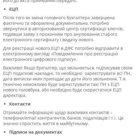
його до Акта приймання-передачі.
ЕЦП
Після того як зміна головного бухгалтера завершена
фактично та оформлена документально, потрібно
звернутися в авторизований центр сертифікації ключів,
подавши заяву з проханням про анулювання старого
електронного сертифікату і видачу нового.
Для реєстрації нового ЕЦП в ДФС потрібно відправити в
електронному вигляді «Повідомлення про реєстрацію
електронного цифрового підпису».
Важливо! Якщо бухгалтер, що звільняється, підписував своїм
ЕЦП податкові накладні, то необхідно зареєструвати всі ПН,
дата виписки яких припадає до дати його звільнення. Т.я.
технічно неможливо буде зареєструвати такі ПН з ЕЦП
нового головбуха, або необхідно буде скористатися ЕЦП
директора.
Контакти
Отримайте інформацію щодо важливих контактів –
телефони/email контрагентів, банків, податківців і т.і. Це
значно спростить життя в майбутньому.
Підписи на документах