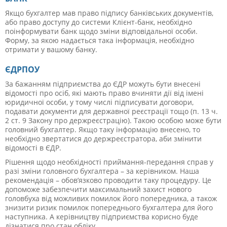
Якщо бухгалтер мав право підпису банківських документів,
або право доступу до системи Клієнт-банк, необхідно
поінформувати банк щодо зміни відповідальної особи.
Форму, за якою надається така інформація, необхідно
отримати у вашому банку.
ЄДРПОУ
За бажанням підприємства до ЄДР можуть бути внесені
відомості про осіб, які мають право вчиняти дії від імені
юридичної особи, у тому числі підписувати договори,
подавати документи для державної реєстрації тощо (п. 13 ч.
2 ст. 9 Закону про держреєстрацію). Такою особою може бути
головний бухгалтер. Якщо таку інформацію внесено, то
необхідно звертатися до держреєстратора, аби змінити
відомості в ЄДР.
Рішення щодо необхідності приймання-передання справ у
разі зміни головного бухгалтера – за керівником. Наша
рекомендація – обов’язково проводити таку процедуру. Це
допоможе забезпечити максимальний захист нового
головбуха від можливих помилок його попередника, а також
знизити ризик помилок попереднього бухгалтера для його
наступника. А керівництву підприємства корисно буде
дізнатися про стан обліку.