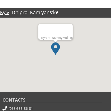
Kyiv
Dnipro
Kam'yansʹke
Kyiv st. Nizhniy Val, 15
CONTACTS
(068)685-86-81