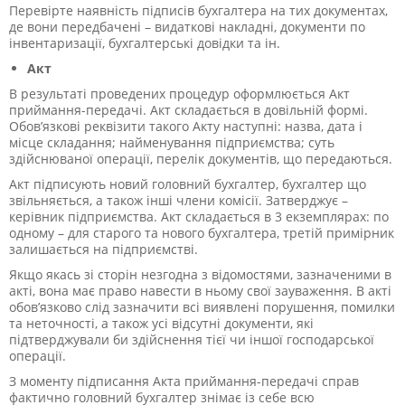
Перевірте наявність підписів бухгалтера на тих документах,
де вони передбачені – видаткові накладні, документи по
інвентаризації, бухгалтерські довідки та ін.
Акт
В результаті проведених процедур оформлюється Акт
приймання-передачі. Акт складається в довільній формі.
Обов’язкові реквізити такого Акту наступні: назва, дата і
місце складання; найменування підприємства; суть
здійснюваної операції, перелік документів, що передаються.
Акт підписують новий головний бухгалтер, бухгалтер що
звільняється, а також інші члени комісії. Затверджує –
керівник підприємства. Акт складається в 3 екземплярах: по
одному – для старого та нового бухгалтера, третій примірник
залишається на підприємстві.
Якщо якась зі сторін незгодна з відомостями, зазначеними в
акті, вона має право навести в ньому свої зауваження. В акті
обов’язково слід зазначити всі виявлені порушення, помилки
та неточності, а також усі відсутні документи, які
підтверджували би здійснення тієї чи іншої господарської
операції.
З моменту підписання Акта приймання-передачі справ
фактично головний бухгалтер знімає із себе всю