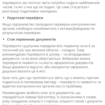
перевірити, які поточні звіти потрібно подати найближчим
часом, та які з них ще не подані. Це саме стосується і
реєстрації податкових накладних.
Податкові перевірки
Якщо підприємство проходило перевірки контролюючих
органів, необхідно ознайомитися з Актами/Довідками по
результатам перевірки.
Стан первинних документів
Перевірити суцільним порядком всю первинку хоча б за
поточний рік при великих обсягах – складно. Тому
рекомендуємо перевірити в цілому – чи впорядковані
документи, та як вони зберігаються. Вибірково можна
перевірити наявність та якість оформлення документів.
Якщо документи відсутні, або некоректно оформлені,
доцільно вказати це в Акті.
Крім того, досі ще трапляються звіти, що з якихось причин
подаються в паперовому вигляді – перевірте їх наявність та
відмітки контролюючих органів про їх прийомку.
Рекомендуємо зробити опис усіх документів, що
передаються новому бухгалтеру, із зазначенням їх назви,
року складання, кількості сторінок, кількості папок і долучити