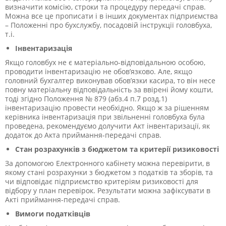
визначити комісію, строки та процедуру передачі справ.
Можна все це прописати і в інших документах підприємства
– Положенні про бухслужбу, посадовій інструкції головбуха,
т.і.
Інвентаризація
Якщо головбух не є матеріально-відповідальною особою,
проводити інвентаризацію не обов’язково. Але, якщо
головний бухгалтер виконував обов’язки касира, то він несе
повну матеріальну відповідальність за ввірені йому кошти,
тоді згідно Положення № 879 (абз.4 п.7 розд.1)
інвентаризацію провести необхідно. Якщо ж за рішенням
керівника інвентаризація при звільненні головбуха була
проведена, рекомендуємо долучити Акт інвентаризації, як
додаток до Акта приймання-передачі справ.
Стан розрахунків з бюджетом та критерії ризиковості
За допомогою Електронного кабінету можна перевірити, в
якому стані розрахунки з бюджетом з податків та зборів, та
чи відповідає підприємство критеріям ризиковості для
відбору у план перевірок. Результати можна зафіксувати в
Акті приймання-передачі справ.
Вимоги податківців