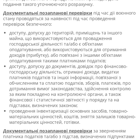
подання такого уточнюючого розрахунку.
Документальні позапланові перевірки
під час дії воєнного
стану проводяться за наявності під час проведення
перевірок безпечного:
доступу, допуску до територій, приміщень та іншого
майна, що використовуються для провадження
господарської діяльності та/або є об’єктами
оподаткування, або використовуються для отримання
доходів (прибутку), або пов’язані з іншими об’єктами
оподаткування такими платниками податків;
доступу, допуску до документів, довідок про фінансово-
господарську діяльність, отримані доходи, видатки
платників податків та іншої інформації, пов’язаної з
обчисленням та сплатою податків, зборів, платежів, про
дотримання вимог законодавства, здійснення контролю
за яким покладено на контролюючі органи, а також
фінансової і статистичної звітності у порядку та на
підставах, визначених законом;
проведення інвентаризації основних засобів, товарно-
матеріальних цінностей, коштів, зняття залишків товарно-
матеріальних цінностей, готівки.
Документальні позапланові перевірки
за зверненням
платника податків та/або з підстав, визначених підпунктами