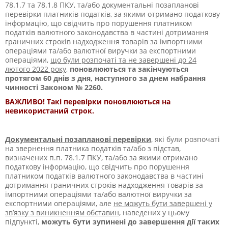
78.1.7 та 78.1.8 ПКУ, та/або документальні позапланові
перевірки платників податків, за якими отримано податкову
інформацію, що свідчить про порушення платником
податків валютного законодавства в частині дотримання
граничних строків надходження товарів за імпортними
операціями та/або валютної виручки за експортними
операціями,
що були розпочаті та не завершені до 24
лютого 2022 року
,
поновлюються та закінчуються
протягом 60 днів з дня, наступного за днем набрання
чинності Законом № 2260.
ВАЖЛИВО! Такі перевірки поновлюються на
невикористаний строк.
Документальні позапланові перевірки
, які були розпочаті
на звернення платника податків та/або з підстав,
визначених п.п. 78.1.7 ПКУ, та/або за якими отримано
податкову інформацію, що свідчить про порушення
платником податків валютного законодавства в частині
дотримання граничних строків надходження товарів за
імпортними операціями та/або валютної виручки за
експортними операціями, але
не можуть бути завершені у
зв’язку з виникненням обставин
, наведених у цьому
підпункті,
можуть бути зупинені до завершення дії таких