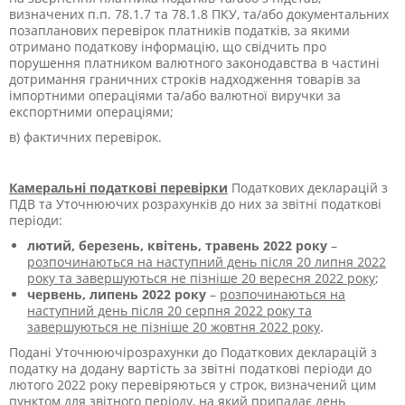
визначених п.п. 78.1.7 та 78.1.8 ПКУ, та/або документальних
позапланових перевірок платників податків, за якими
отримано податкову інформацію, що свідчить про
порушення платником валютного законодавства в частині
дотримання граничних строків надходження товарів за
імпортними операціями та/або валютної виручки за
експортними операціями;
в) фактичних перевірок.
Камеральні податкові перевірки
Податкових декларацій з
ПДВ та Уточнюючих розрахунків до них за звітні податкові
періоди:
лютий, березень, квітень, травень 2022 року
–
розпочинаються на наступний день після 20 липня 2022
року та завершуються не пізніше 20 вересня 2022 року
;
червень, липень 2022 року
–
розпочинаються на
наступний день після 20 серпня 2022 року та
завершуються не пізніше 20 жовтня 2022 року
.
Подані Уточнюючірозрахунки до Податкових декларацій з
податку на додану вартість за звітні податкові періоди до
лютого 2022 року перевіряються у строк, визначений цим
пунктом для звітного періоду, на який припадає день