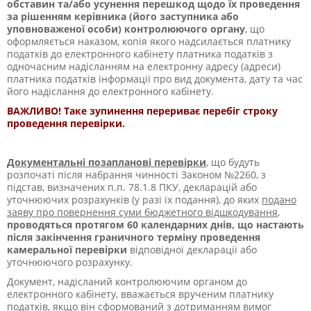
обставин та/або усунення перешкод щодо їх проведення
за рішенням керівника (його заступника або
уповноваженої особи) контролюючого органу
, що
оформляється наказом, копія якого надсилається платнику
податків до електронного кабінету платника податків з
одночасним надісланням на електронну адресу (адреси)
платника податків інформації про вид документа, дату та час
його надіслання до електронного кабінету.
ВАЖЛИВО! Таке зупинення перериває перебіг строку
проведення перевірки.
Документальні позапланові перевірки
, що будуть
розпочаті після набрання чинності Законом №2260, з
підстав, визначених п.п. 78.1.8 ПКУ, декларацій або
уточнюючих розрахунків (у разі їх подання), до яких
подано
заяву про повернення суми бюджетного відшкодування
,
проводяться протягом 60 календарних днів, що настають
після закінчення граничного терміну проведення
камеральної перевірки
відповідної декларації або
уточнюючого розрахунку.
Документ, надісланий контролюючим органом до
електронного кабінету, вважається врученим платнику
податків, якщо він сформований з дотриманням вимог