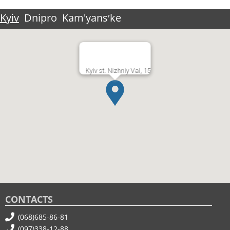
Kyiv
Dnipro
Kam'yansʹke
Kyiv st. Nizhniy Val, 15
CONTACTS
(068)685-86-81
(097)338-12-88