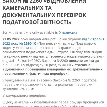
ЗАКОН № 2260 «ВІДНОВЛЕННЯ
КАМЕРАЛЬНИХ ТА
ДОКУМЕНТАЛЬНИХ ПЕРЕВІРОК
ПОДАТКОВОЇ ЗВІТНОСТІ»
Sorry, this entry is only available in
Українська
.
27.05.2022
року набрав чинності Закон України
від 12 травня
2022 року
№ 2260-IX
«Про внесення змін до Податкового
кодексу України та інших законів України щодо
особливостей податкового адміністрування податків, зборів
та єдиного внеску під час дії воєнного, надзвичайного стану»
(надалі – Закон №2260). Законом №2260
внесено зміни
до
п.п. 69.2 п. 69 підрозділу 10 розділу ХХ ПКУ
стосовно
відновлення проведення камеральних, документальних
позапланових, фактичних перевірок.
З урахуванням змін, внесених Законом № 2260, податкові
перевірки не розпочинаються, а розпочаті перевірки
зупиняються, крім:
а) камеральних перевірок;
б) документальних позапланових перевірок, що проводяться
на звернення платника податків та/або з підстав,