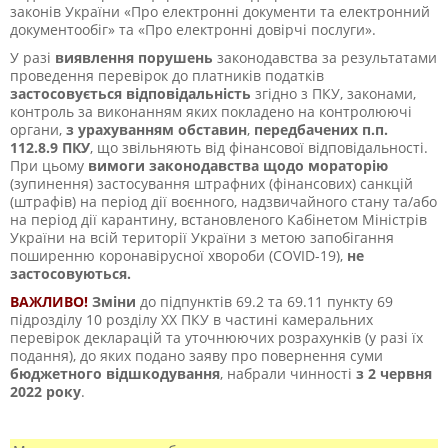
законів України «Про електронні документи та електронний
документообіг» та «Про електронні довірчі послуги».
У разі
виявлення порушень
законодавства за результатами
проведення перевірок до платників податків
застосовується відповідальність
згідно з ПКУ, законами,
контроль за виконанням яких покладено на контролюючі
органи,
з урахуванням обставин
,
передбачених п.п.
112.8.9 ПКУ
, що звільняють від фінансової відповідальності.
При цьому
вимоги законодавства щодо мораторію
(зупинення) застосування штрафних (фінансових) санкцій
(штрафів) на період дії воєнного, надзвичайного стану та/або
на період дії карантину, встановленого Кабінетом Міністрів
України на всій території України з метою запобігання
поширенню коронавірусної хвороби (СОVID-19),
не
застосовуються.
ВАЖЛИВО!
Зміни
до підпунктів 69.2 та 69.11 пункту 69
підрозділу 10 розділу ХХ ПКУ в частині камеральних
перевірок декларацій та уточнюючих розрахунків (у разі їх
подання), до яких подано заяву про повернення суми
бюджетного відшкодування
, набрали чинності
з 2 червня
2022 року
.