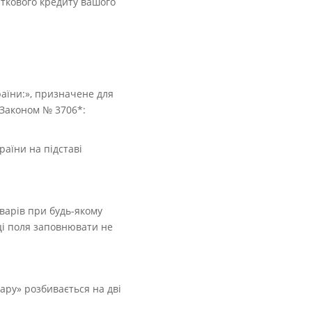
аткового кредиту вашого
раїни:», призначене для
У Законом № 3706*:
раїни на підставі
оварів
при будь-якому
 ці поля заповнювати не
ару» розбивається на дві