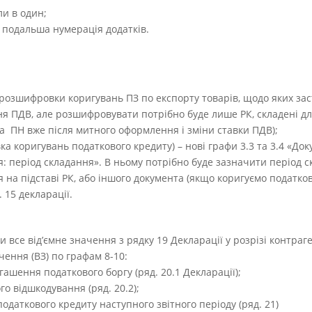
ли в один;
я подальша нумерація додатків.
 розшифровки коригувань ПЗ по експорту товарів, щодо яких за
я ПДВ, але розшифровувати потрібно буде лише РК, складені д
та ПН вже після митного оформлення і зміни ставки ПДВ);
ка коригувань податкового кредиту) – нові графи 3.3 та 3.4 «Док
: період складання». В ньому потрібно буде зазначити період с
на підставі РК, або іншого документа (якщо коригуємо податкови
 15 декларації.
все від’ємне значення з рядку 19 Декларації у розрізі контраге
чення (ВЗ) по графам 8-10:
огашення податкового боргу (ряд. 20.1 Декларації);
го відшкодування (ряд. 20.2);
податкового кредиту наступного звітного періоду (ряд. 21)