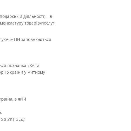
одарській діяльності) – в
оменклатуру товарів/послуг.
.
енсуючі» ПН заповнюються
ься позначка «X» та
рії України у митному
раїна, в якій
»;
но з УКТ ЗЕД;