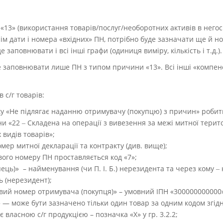
13» (використання товарів/послуг/необоротних активів в негосп
ім дати і номера «вхідних» ПН, потрібно буде зазначати ще й н
е заповнювати і всі інші графи (одиниця виміру, кількість і т.д.)
е заповнювати лише ПН з типом причини «13». Всі інші «комп
 с/г товарів
:
ку «Не підлягає наданню отримувачу (покупцю) з причин» робит
и «22 ‒ Складена на операції з вивезення за межі митної терито
видів товарів»;
ер митної декларації та контракту (див. вище);
вого номеру ПН проставляється код «7»;
ць)» – найменування (чи П. І. Б.) нерезидента та через кому ‒ к
 (нерезидент);
вий номер отримувача (покупця)» – умовний ІПН «300000000000
» — може бути зазначено тільки один товар за одним кодом згід
 є власною с/г продукцією – позначка «X» у гр. 3.2.2;