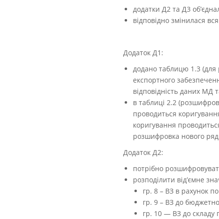
додатки Д2 та Д3 об’єдна
відповідно змінилася вс
Додаток Д1:
додано таблицю 1.3 (для
експортного забезпеченн
відповідність даних МД 
в таблиці 2.2 (розшифров
проводиться коригування
коригування проводиться 
розшифровка нового ряд.
Додаток Д2:
потрібно розшифровувати 
розподілити від’ємне зна
гр. 8 – ВЗ в рахунок п
гр. 9 – ВЗ до бюджетно
гр. 10 — ВЗ до складу 