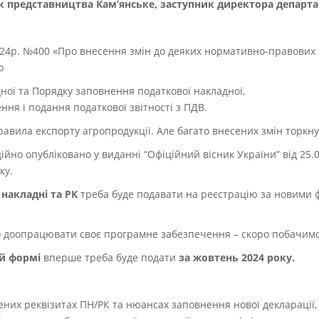
к представництва Кам’янське, заступник директора департ
024р. №400 «Про внесення змін до деяких нормативно-правових а
до
ної та Порядку заповнення податкової накладної,
ня і подання податкової звітності з ПДВ.
равила експорту агропродукції. Але багато внесених змін торкну
ійно опубліковано у виданні “Офіційний вісник України” від 25.0
ку.
 накладні та РК
треба буде подавати на реєстрацію за новими 
 доопрацювати своє програмне забезпечення – скоро побачимо
ій формі
вперше треба буде подати
за жовтень 2024 року.
ених реквізитах ПН/РК та нюансах заповнення нової декларації