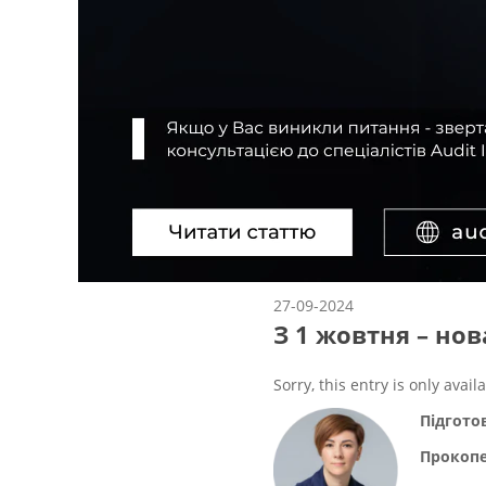
27-09-2024
З 1 жовтня – но
Sorry, this entry is only avail
Підгото
Прокопе