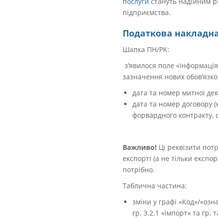
послуги
стануть надійним рі
підприємства.
Податкова накладна
Шапка ПН/РК:
з’явилося поле «Інформація
зазначення нових обов’язков
дата та номер митної дек
дата та номер договору (
форвардного контракту, с
Важливо!
Ці реквізити пот
експорті
(а не тільки експор
потрібно.
Таблична частина:
зміни у графі «Код»/«озн
гр. 3.2.1 «імпорт» та гр.