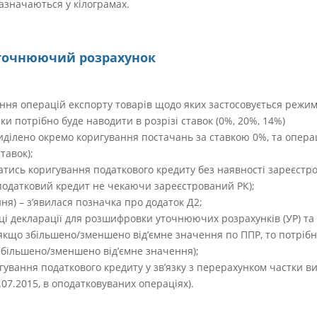
азначаються у кілограмах.
Уточнюючий розрахунок
ження операцій експорту товарів щодо яких застосовується режи
и потрібно буде наводити в розрізі ставок (0%, 20%, 14%)
виділено окремо коригування постачань за ставкою 0%, та опера
тавок);
жатись коригування податкового кредиту без наявності зареєстр
податковий кредит не чекаючи зареєстрований РК);
ння) – з’явилася позначка про додаток Д2;
ці декларації для розшифровки уточнюючих розрахунків (УР) та 
, якщо збільшено/зменшено від’ємне значення по ППР, то потріб
збільшено/зменшено від’ємне значення);
игування податкового кредиту у зв’язку з перерахунком частки 
.07.2015, в оподатковуваних операціях).