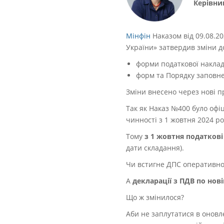
Керівни
Мінфін
Наказом від 09.08.2
України» затвердив зміни 
форми податкової наклад
форм та Порядку заповнен
Зміни внесено через нові п
Так як Наказ №400 було офіц
чинності з 1 жовтня 2024 ро
Тому
з 1 жовтня податкові
дати складання).
Чи встигне ДПС оперативно
А
декларації з ПДВ по нов
Що ж змінилося?
Аби не заплутатися в оновл