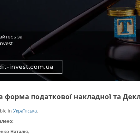
ва форма податкової накладної та Декл
able in
Українська
.
влено:
нко Наталія,