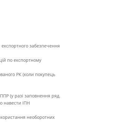
м експортного забезпечення
цій по експортному
ованого РК (коли покупець
ППР (у разі заповнення ряд.
но навести ІПН
використання необоротних