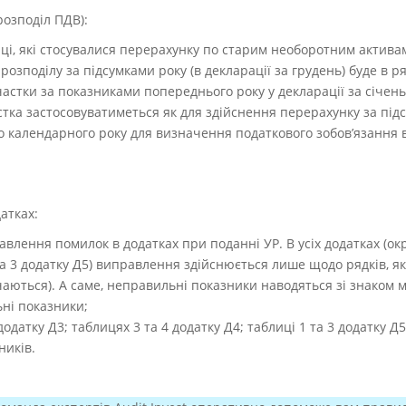
озподіл ПДВ):
ці, які стосувалися перерахунку по старим необоротним активам
озподілу за підсумками року (в декларації за грудень) буде в ря
астки за показниками попереднього року у декларації за січень
стка застосовуватиметься як для здійснення перерахунку за під
о календарного року для визначення податкового зобов’язання в
атках:
лення помилок в додатках при поданні УР. В усіх додатках (окр
 та 3 додатку Д5) виправлення здійснюється лише щодо рядків, 
чаються). А саме, неправильні показники наводяться зі знаком м
ні показники;
датку Д3; таблицях 3 та 4 додатку Д4; таблиці 1 та 3 додатку 
ників.