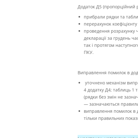
Додаток Д5 (пропорційний р
прибрали рядки та табли
перерахунок коефіцієнту р
проведення розрахунку ч
декларації за грудень ча
так і протягом наступног
ПКУ.
Виправлення помилок в дод
уточнено механізм виправ
4 додатку Д4; таблиць 1
(рядки без змін не зазна
— зазначаються правиль
виправлення помилок в до
тільки правильних показ