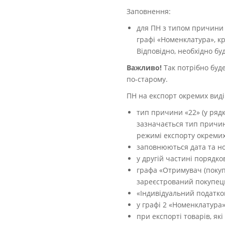
Заповнення:
для ПН з типом причини «
графі «Номенклатура», кр
Відповідно, необхідно буд
Важливо!
Так потрібно буд
по-старому.
ПН на експорт окремих видів
тип причини «22» (у ряд
зазначається тип причин
режимі експорту окремих 
заповнюються дата та ном
у другій частині порядко
графа «Отримувач (покупе
зареєстрований покупець
«Індивідуальний податко
у графі 2 «Номенклатура
при експорті товарів, які