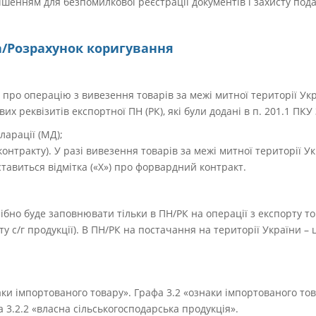
шенням для безпомилкової реєстрації документів і захисту под
/Розрахунок коригування
 про операцію з вивезення товарів за межі митної території Ук
их реквізитів експортної ПН (РК), які були додані в п. 201.1 ПК
ларації (МД);
контракту). У разі вивезення товарів за межі митної території Ук
тавиться відмітка («Х») про форвардний контракт.
рібно буде заповнювати тільки в ПН/РК на операції з експорту т
ту с/г продукції). В ПН/РК на постачання на території України –
аки імпортованого товару». Графа 3.2 «ознаки імпортованого тов
 та 3.2.2 «власна сільськогосподарська продукція».