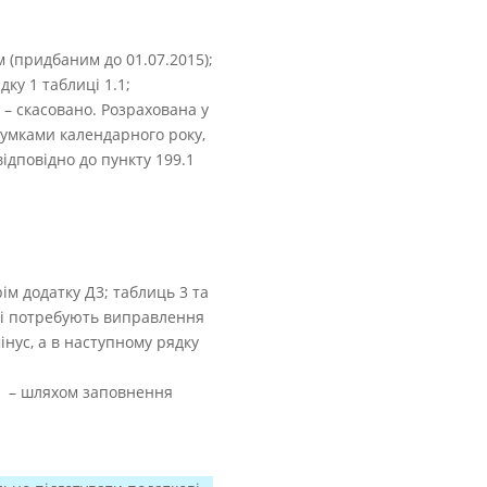
 (придбаним до 01.07.2015);
дку 1 таблиці 1.1;
 – скасовано. Розрахована у
сумками календарного року,
ідповідно до пункту 199.1
ім додатку Д3; таблиць 3 та
які потребують виправлення
інус, а в наступному рядку
Д5 – шляхом заповнення