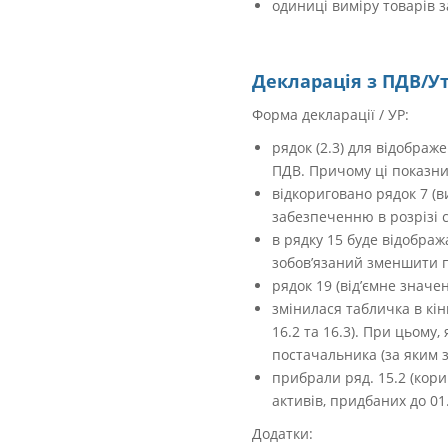
одиниці виміру товарів з
Декларація з ПДВ/
Форма декларації / УР
:
рядок (2.3) для відобра
ПДВ. Причому ці показник
відкориговано рядок 7 (
забезпеченню в розрізі с
в рядку 15 буде відобра
зобов’язаний зменшити 
рядок 19 (від’ємне значе
змінилася табличка в кін
16.2 та 16.3). При цьому
постачальника (за яким 
прибрали ряд. 15.2 (кор
активів, придбаних до 01
Додатки: