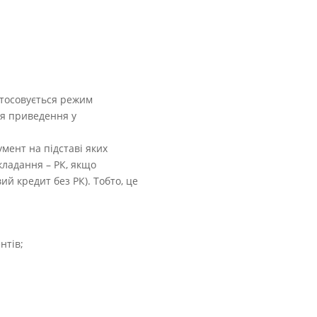
стосовується режим
ля приведення у
умент на підставі яких
кладання – РК, якщо
й кредит без РК). Тобто, це
нтів;