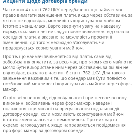
Акценти щодо договорів оренди
Частиною 4 статті 762 ЦКУ передбачено, що
наймач має
право вимагати зменшення плати, якщо через обставини, за
які він не відповідає, можливість користування майном
істотно зменшилася. Варто звернути увагу на наведену
норму, оскільки з неї не слідує повне звільнення від оплати
орендної плати, а вказано на можливість просити її
зменшення. До того ж необхідно з’ясовувати, чи
продовжується користування майном.
Про те, що наймач звільняється від плати, саме від
зобов’язання оплатити, за весь час, протягом якого майно не
могло бути використане ним через обставини, за які він не
відповідає, вказано в частині
6 статті 762 ЦКУ
. Для такого
звільнення важливим є те, що орендар має бути повністю
позбавлений можливості користуватись майном через форс-
мажор.
Окрім звільнення від відповідальності при несвоєчасному
виконанні зобов’язань через форс-мажор, наведені
положення спрямовані на врегулювання подальшої дії
договору оренди, коли можливість користування майном
істотно зменшилась чи є неможливою. Про них варто
окремо наголошувати, якщо направляється повідомлення
про форс-мажор за договором оренди.