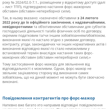
року № 2024/02.0-7.1., розміщеним у відкритому доступі (далі
– лист ТПП), підтверджено настання форс-мажорних
обставин (обставин непереборної сили).
Так, в ньому вказано:
«зазначені обставини
з 24 лютого
2022 року до їх офіційного закінчення, є надзвичайними,
невідворотними
та об’єктивними
обставинами для суб’єктів
господарської діяльності та/або фізичних осіб по договору,
окремим податковим та/чи іншим зобов’язанням/обов’язком,
виконання яких/-го настало згідно з умовами договору,
контракту, угоди, законодавчих чи інших нормативних актів і
виконання відповідно яких/-го стало неможливим у
встановлений термін внаслідок настання таких форс-
мажорних обставин (обставин непереборної сили).»
Тому застосування форс-мажору для звільнення від
відповідальності є можливим. Однак, форс-мажор не
звільняє зацікавлену сторону від виконання самих
зобов’язань, що на даний момент не можуть бути своєчасно
виконані.
Повідомлення контрагентів про форс-мажор
Напевно вже багато хто направив відповідні повідомлення