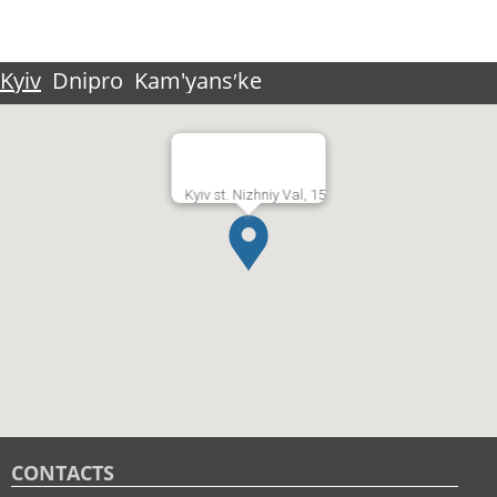
Kyiv
Dnipro
Kam'yansʹke
Kyiv st. Nizhniy Val, 15
CONTACTS