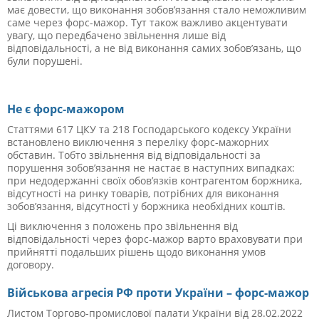
має довести, що виконання зобов’язання стало неможливим
саме через форс-мажор. Тут також важливо акцентувати
увагу, що передбачено звільнення лише від
відповідальності, а не від виконання самих зобов’язань, що
були порушені.
Не є форс-мажором
Статтями 617 ЦКУ та 218 Господарського кодексу України
встановлено виключення з переліку форс-мажорних
обставин. Тобто звільнення від відповідальності за
порушення зобов’язання не настає в наступних випадках:
при
недодержанні своїх обов’язків контрагентом боржника,
відсутності на ринку товарів, потрібних для виконання
зобов’язання, відсутності у боржника необхідних коштів.
Ці виключення з положень про звільнення від
відповідальності через форс-мажор варто враховувати при
прийнятті подальших рішень щодо виконання умов
договору.
Військова агресія РФ проти України – форс-мажор
Л
истом Торгово-промислової палати України від 28.02.2022