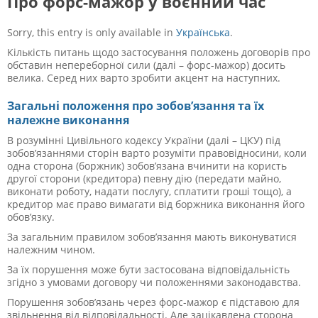
Про форс-мажор у воєнний час
Sorry, this entry is only available in
Українська
.
Кількість питань щодо застосування положень договорів про
обставин непереборної сили (далі – форс-мажор) досить
велика. Серед них варто зробити акцент на наступних.
Загальні положення про зобов’язання та їх
належне виконання
В розумінні Цивільного кодексу України (далі – ЦКУ) під
зобов’язаннями сторін варто розуміти правовідносини, коли
одна сторона (боржник) зобов’язана вчинити на користь
другої сторони (кредитора) певну дію (передати майно,
виконати роботу, надати послугу, сплатити гроші тощо), а
кредитор має право вимагати від боржника виконання його
обов’язку.
За загальним правилом
зобов’язання мають виконуватися
належним чином.
За їх порушення може бути застосована відповідальність
згідно з умовами договору чи положеннями законодавства.
Порушення зобов’язань через форс-мажор є підставою для
звільнення від відповідальності. Але зацікавлена сторона