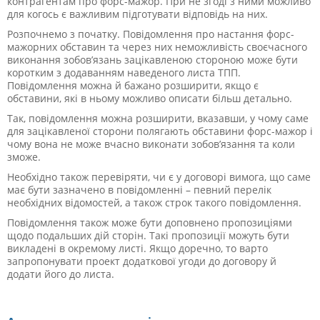
контрагентам про форс-мажор. При не згоді з ними можливо
для когось є важливим підготувати відповідь на них.
Розпочнемо з початку. Повідомлення про настання форс-
мажорних обставин та через них неможливість своєчасного
виконання зобов’язань зацікавленою стороною може бути
коротким з додаванням наведеного листа ТПП.
Повідомлення можна й бажано розширити, якщо є
обставини, які в ньому можливо описати більш детально.
Так, повідомлення можна
розширити, вказавши, у чому саме
для зацікавленої сторони полягають обставини форс-мажор і
чому вона не може вчасно виконати зобов’язання та коли
зможе.
Необхідно також перевіряти, чи є у договорі вимога, що саме
має бути зазначено в повідомленні – певний перелік
необхідних відомостей, а також строк такого повідомлення.
Повідомлення також може бути доповнено пропозиціями
щодо подальших дій сторін. Такі пропозиції можуть бути
викладені в окремому листі. Якщо доречно, то варто
запропонувати проект додаткової угоди до договору й
додати його до листа.