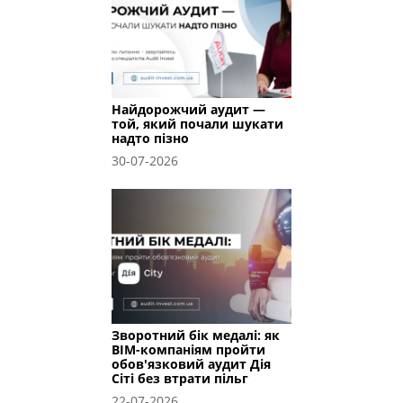
Найдорожчий аудит —
той, який почали шукати
надто пізно
30-07-2026
Зворотний бік медалі: як
BIM-компаніям пройти
обов'язковий аудит Дія
Сіті без втрати пільг
22-07-2026