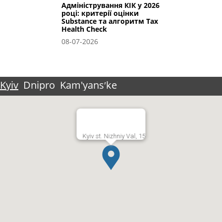
Адміністрування КІК у 2026
році: критерії оцінки
Substance та алгоритм Tax
Health Check
08-07-2026
Kyiv
Dnipro
Kam'yansʹke
Kyiv st. Nizhniy Val, 15