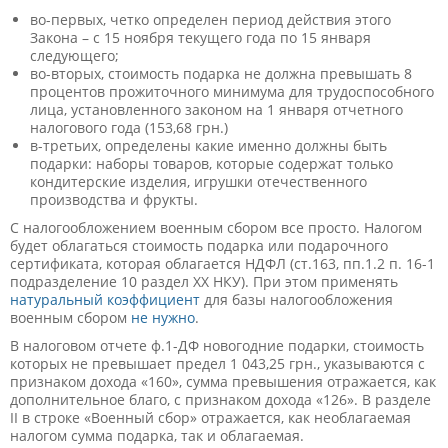
во-первых, четко определен период действия этого
Закона – с 15 ноября текущего года по 15 января
следующего;
во-вторых, стоимость подарка не должна превышать 8
процентов прожиточного минимума для трудоспособного
лица, установленного законом на 1 января отчетного
налогового года (153,68 грн.)
в-третьих, определены какие именно должны быть
подарки: наборы товаров, которые содержат только
кондитерские изделия, игрушки отечественного
производства и фрукты.
С налогообложением военным сбором все просто. Налогом
будет облагаться стоимость подарка или подарочного
сертификата, которая облагается НДФЛ (ст.163, пп.1.2 п. 16-1
подразделение 10 раздел ХХ НКУ). При этом применять
натуральный коэффициент
для базы налогообложения
военным сбором
не нужно
.
В налоговом отчете ф.1-ДФ новогодние подарки, стоимость
которых не превышает предел 1 043,25 грн., указываются с
признаком дохода «160», сумма превышения отражается, как
дополнительное благо, с признаком дохода «126». В разделе
II в строке «Военный сбор» отражается, как необлагаемая
налогом сумма подарка, так и облагаемая.