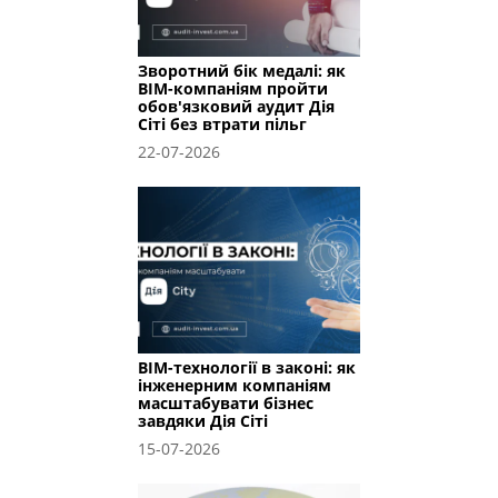
Зворотний бік медалі: як
BIM-компаніям пройти
обов'язковий аудит Дія
Сіті без втрати пільг
22-07-2026
BIM-технології в законі: як
інженерним компаніям
масштабувати бізнес
завдяки Дія Сіті
15-07-2026