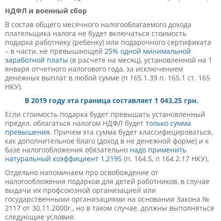
НДФЛ и военный сбор
В состав общего месячного налогооблагаемого дохода
плательщика налога не будет включаться стоимость
подарка работнику (ребенку) или подарочного сертификата
– в части, не превышающей
25% одной минимальной
заработной платы
(в расчете на месяц), установленной на 1
января отчетного налогового года, за исключением
денежных выплат в любой сумме (п 165.1.39 п. 165.1 ст. 165
НКУ).
В 2019 году эта граница составляет 1 043,25 грн.
Если стоимость подарка будет превышать установленный
предел, облагаться налогом НДФЛ будет
только сумма
превышения
. Причем эта сумма будет классифицироваться,
как дополнительное благо (доход в не денежной форме) и к
базе налогообложения обязательно
надо применить
натуральный коэффициент 1,2195
(п. 164.5, п 164.2.17 НКУ).
Отдельно напоминаем про освобождение от
налогообложения подарков для детей работников, в случае
выдачи их профсоюзной организацией или
государственными организациями на основании Закона №
2117 от 30.11.2000г., но в таком случае, должны выполняться
следующие условия: