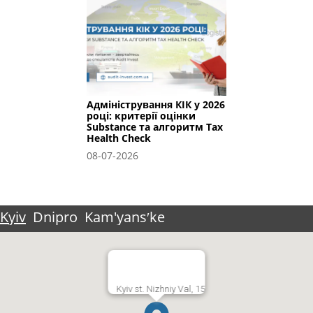
Адміністрування КІК у 2026
році: критерії оцінки
Substance та алгоритм Tax
Health Check
08-07-2026
Kyiv
Dnipro
Kam'yansʹke
Kyiv st. Nizhniy Val, 15