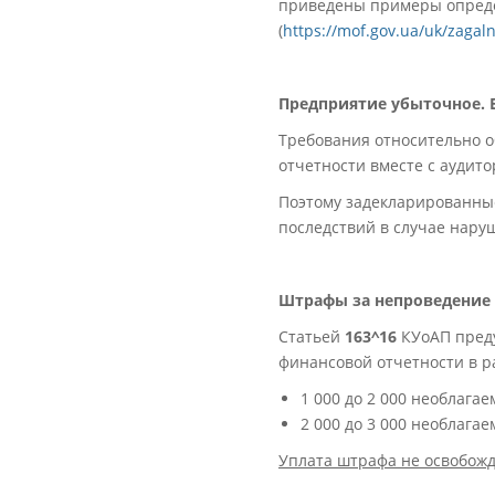
приведены примеры определ
(
https://mof.gov.ua/uk/zagal
Предприятие убыточное. 
Требования относительно 
отчетности вместе с аудит
Поэтому задекларированные
последствий в случае нару
Штрафы за непроведение о
Статьей
163^
16
КУоАП пред
финансовой отчетности в р
1 000 до 2 000 необлагае
2 000 до 3 000 необлагае
Уплата штрафа не освобожд