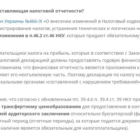
оставляющая налоговой отчетности?
он Украины №466-IX
«О внесении изменений в Налоговый кодек
стрирования налогов, устранения технических и логических н
изменения в п.46.2 ст.46 НКУ
, которые придают обязательному
лательщики налога на прибыль, которые в соответствии с Зако
 налоговой декларацией должны предоставлять годовую финанс
оминаем, что финансовая отчетность является приложением к
ляет его неотъемлемую часть. Поэтому декларация по налогу н
скальными органами «составленной с нарушением требований»
, что согласно с обновленным пп. 39.4.6 п. 39.4 ст. 39 НКУ п
о трансфертному ценообразованию
для предоставления в ко
ией аудиторского заключения
относительно бухгалтерской (ф
тный период (отчетные периоды), за которые подается докуме
 наличие является обязательным для налогоплательщика).