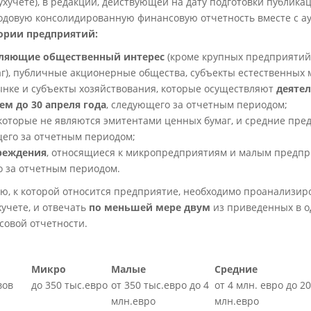
бухучете), в редакции, действующей на дату подготовки публика
одовую консолидированную финансовую отчетность вместе с а
ории предприятий:
вляющие общественный интерес
(кроме крупных предприятий,
г), публичные акционерные общества, субъекты естественных
нке и субъекты хозяйствования, которые осуществляют
деяте
ем до 30 апреля года
, следующего за отчетным периодом;
 которые не являются эмитентами ценных бумаг, и средние пре
щего за отчетным периодом;
реждения
, относящиеся к микропредприятиям и малым предпр
о за отчетным периодом.
ю, к которой относится предприятие, необходимо проанализир
учете, и отвечать
по меньшей мере двум
из приведенных в о
совой отчетности.
Микро
Малые
Средние
вов
до 350 тыс.евро
от 350 тыс.евро до 4
от 4 млн. евро до 20
млн.евро
млн.евро