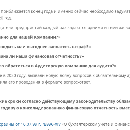
, приближается конец года и именно сейчас необходимо задума
0 год.
одители предприятий каждый раз задаются одними и теми же в
енно для нашей Компании?»
оводить или выгоднее заплатить штраф?»
вана ли наша финансовая отчетность?»
его обратиться в Аудиторскую компанию для аудита?»
 в 2020 году, вызвали новую волну вопросов к обязательному 
ла его проведения в формате вопрос-ответ.
акие сроки согласно действующему законодательству обяз
 годовую консолидированную финансовую отчетность вмес
раины от 16.07.99 г. №996-XIV
«О бухгалтерском учете и финанс