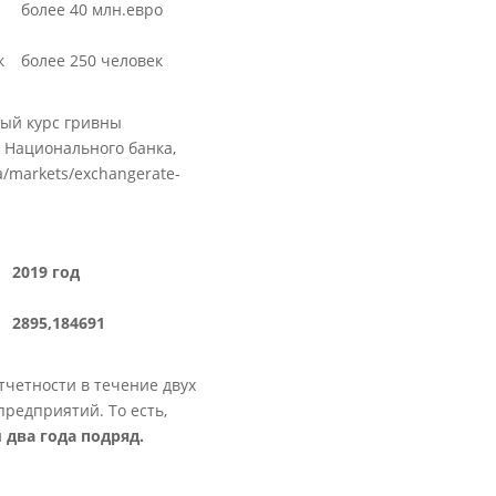
более 40 млн.евро
к
более 250 человек
ный курс гривны
 Национального банка,
a/markets/exchangerate-
2019 год
2895,184691
тчетности в течение двух
предприятий. То есть,
два года подряд.