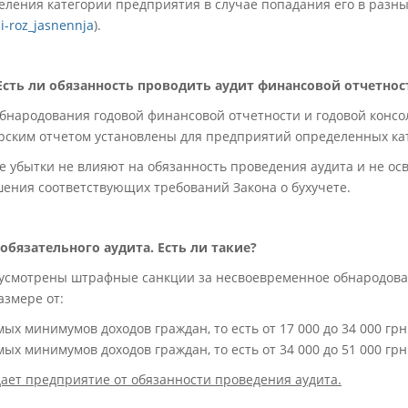
ения категории предприятия в случае попадания его в разны
ni-roz_jasnennja
).
Есть ли обязанность проводить аудит финансовой отчетнос
обнародования годовой финансовой отчетности и годовой конс
орским отчетом установлены для предприятий определенных ка
 убытки не влияют на обязанность проведения аудита и не ос
шения соответствующих требований Закона о бухучете.
бязательного аудита. Есть ли такие?
усмотрены штрафные санкции за несвоевременное обнародов
азмере от:
мых минимумов доходов граждан, то есть от 17 000 до 34 000 гр
мых минимумов доходов граждан, то есть от 34 000 до 51 000 гр
ает предприятие от обязанности проведения аудита.