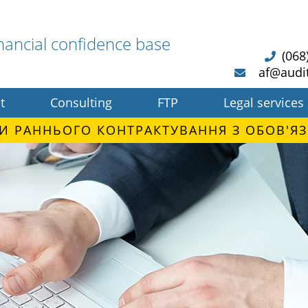
nancial confidence base
(068
af@audi
t
Consulting
FTP
Legal services
И РАННЬОГО КОНТРАКТУВАННЯ З ОБОВ'ЯЗ