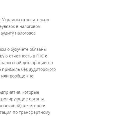
с Украины относительно
еувязок в налоговом
 аудиту налоговое
ном о бухучете обязаны
овую отчетность в ГНС
с
 налоговой декларации по
а прибыль без аудиторского
 или вообще «не
редприятия, которые
нтролирующие органы,
инансовой) отчетности
нтация по трансфертному