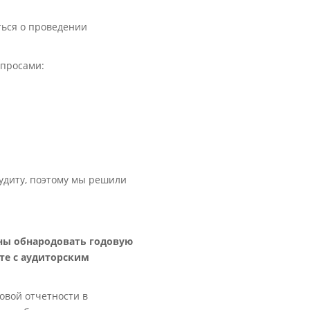
ться о проведении
опросами:
аудиту, поэтому мы решили
аны обнародовать годовую
те с аудиторским
овой отчетности в