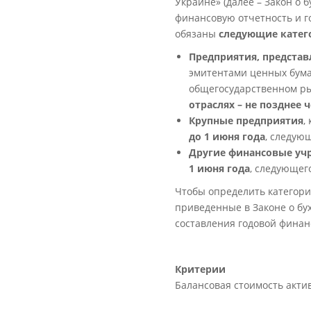
Украине» (далее – Закон о 
финансовую отчетность и г
обязаны
следующие катег
Предприятия, предста
эмитентами ценных бума
общегосударственном ры
отраслях – не позднее ч
Крупные предприятия
,
до 1 июня года
, следую
Другие финансовые уч
1 июня года
, следующег
Чтобы определить категори
приведенные в Законе о бух
составления годовой финан
Критерии
Балансовая стоимость акти