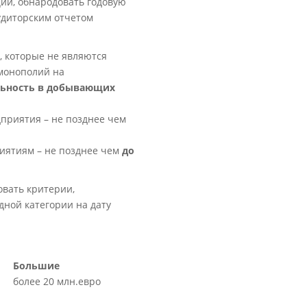
ции, обнародовать годовую
удиторским отчетом
 которые не являются
 монополий на
льность в добывающих
дприятия – не позднее чем
иятиям – не позднее чем
до
овать критерии,
дной категории на дату
Большие
более 20 млн.евро