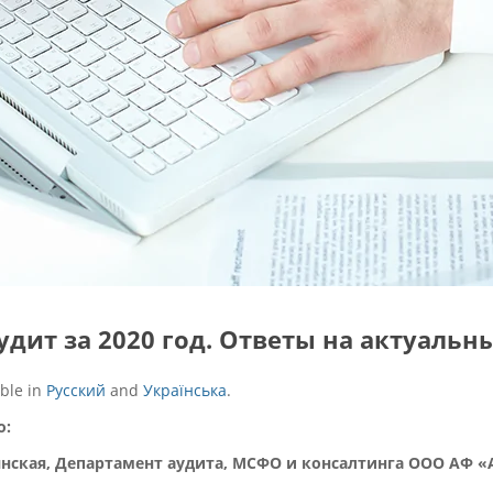
дит за 2020 год. Ответы на актуальн
able in
Русский
and
Українська
.
о:
янская,
Департамент аудита, МСФО и консалтинга ООО АФ «