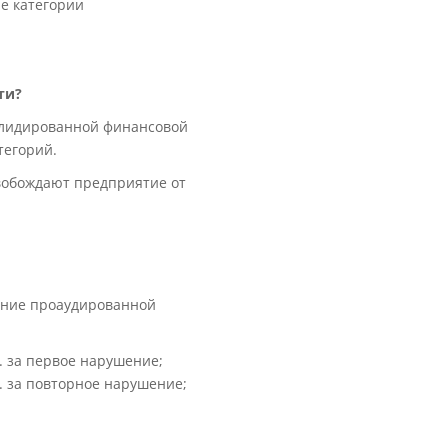
е категории
ти?
олидированной финансовой
тегорий.
вобождают предприятие от
ание проаудированной
н. за первое нарушение;
н. за повторное нарушение;