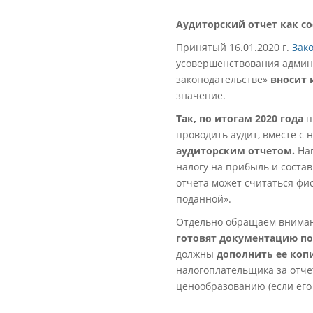
Аудиторский отчет как с
Принятый 16.01.2020 г.
Зак
усовершенствования админи
законодательстве»
вносит 
значение.
Так, по итогам 2020
года
п
проводить аудит, вместе с
аудиторским отчетом.
Нап
налогу на прибыль и состав
отчета может считаться фи
поданной».
Отдельно обращаем внимание
готовят документацию п
должны
дополнить ее коп
налогоплательщика за отче
ценообразованию (если его