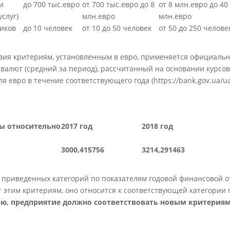
и
до 700 тыс.евро
от 700 тыс.евро до 8
от 8 млн.евро до 40
услуг)
млн.евро
млн.евро
иков
до 10 человек
от 10 до 50 человек
от 50 до 250 челове
вия критериям, установленным в евро, применяется официаль
валют (средний за период), рассчитанный на основании курсов
ля евро в течение соответствующего года
(https://bank.gov.ua/u
ы относительно
2017 год
2018 год
3000,415756
3214,291463
 приведенных категорий по показателям годовой финансовой о
т этим критериям, оно относится к соответствующей категории 
ю, предприятие должно соответствовать новым критериям 