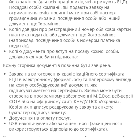
його замінює (для всіх працівників, які отримують ЕЦП).
Посадові особи компанії, які подають заявку на
отримання ключів, повинні мати при собі паспорт
громадянина України, посвідчення особи або інший
документ, що їх замінює.
Копія довідки про реєстраційний номер облікової картки
платника податків або документ, що його замінює
(наприклад, посвідчення особи з номером платника
податків);
Копію документа про вступ на посаду кожної особи,
довідка якої має бути підписана;
Кожну сторінка документів повинна бути завірена.
Заявка на виготовлення кваліфікаційного сертифіката
ЕЦП в електронному (формат .pck) та паперовому вигляді
на кожну особу/друкований документ, яка
підписуватиметься на сертифікаті. Заявка може бути
створена в програмному забезпеченні M.E.Doc, веб-версії
СОТА або на офіційному сайті КНЕДУ ЦСК «Україна».
Керівник підписує роздруковану заяву та анкету;
бухгалтер підписує анкету;
Доручення на оплату послуг.
USB-накопичувачі або захищені носії (захищені носії
використовуються відповідно до сертифіката).