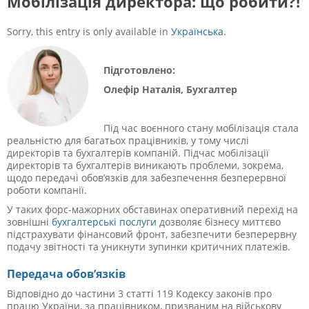
Мобілізація директора: що робити?!
Sorry, this entry is only available in
Українська
.
Підготовлено:
Олефір Наталія,
Бухгалтер
Під час воєнного стану мобілізація стала
реальністю для багатьох працівників, у тому числі
директорів та бухгалтерів компаній. Підчас мобілізації
директорів та бухгалтерів виникають проблеми, зокрема,
щодо передачі обов’язків для забезпечення безперервної
роботи компанії.
У таких форс-мажорних обставинах оперативний перехід на
зовнішні
бухгалтерські послуги
дозволяє бізнесу миттєво
підстрахувати фінансовий фронт, забезпечити безперервну
подачу звітності та уникнути зупинки критичних платежів.
Передача обов’язків
Відповідно до частини 3 статті 119 Кодексу законів про
працю України, за працівником, призваним на військову