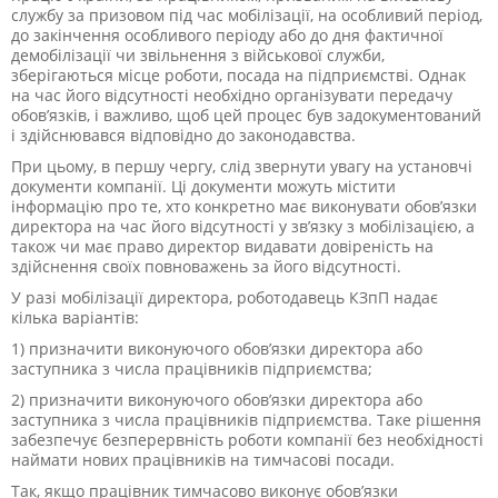
службу за призовом під час мобілізації, на особливий період,
до закінчення особливого періоду або до дня фактичної
демобілізації чи звільнення з військової служби,
зберігаються місце роботи, посада на підприємстві. Однак
на час його відсутності необхідно організувати передачу
обов’язків, і важливо, щоб цей процес був задокументований
і здійснювався відповідно до законодавства.
При цьому, в першу чергу, слід звернути увагу на установчі
документи компанії. Ці документи можуть містити
інформацію про те, хто конкретно має виконувати обов’язки
директора на час його відсутності у зв’язку з мобілізацією, а
також чи має право директор видавати довіреність на
здійснення своїх повноважень за його відсутності.
У разі мобілізації директора, роботодавець КЗпП надає
кілька варіантів:
1) призначити виконуючого обов’язки директора або
заступника з числа працівників підприємства;
2) призначити виконуючого обов’язки директора або
заступника з числа працівників підприємства. Таке рішення
забезпечує безперервність роботи компанії без необхідності
наймати нових працівників на тимчасові посади.
Так, якщо працівник тимчасово виконує обов’язки