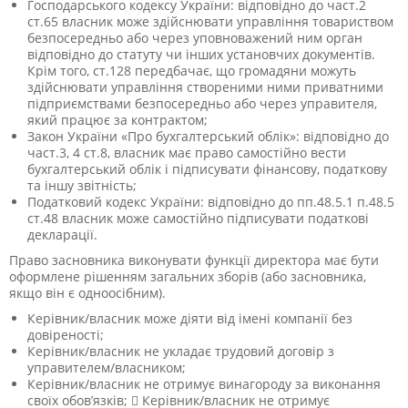
Господарського кодексу України: відповідно до част.2
ст.65 власник може здійснювати управління товариством
безпосередньо або через уповноважений ним орган
відповідно до статуту чи інших установчих документів.
Крім того, ст.128 передбачає, що громадяни можуть
здійснювати управління створеними ними приватними
підприємствами безпосередньо або через управителя,
який працює за контрактом;
Закон України «Про бухгалтерський облік»: відповідно до
част.3, 4 ст.8, власник має право самостійно вести
бухгалтерський облік і підписувати фінансову, податкову
та іншу звітність;
Податковий кодекс України: відповідно до пп.48.5.1 п.48.5
ст.48 власник може самостійно підписувати податкові
декларації.
Право засновника виконувати функції директора має бути
оформлене рішенням загальних зборів (або засновника,
якщо він є одноосібним).
Керівник/власник може діяти від імені компанії без
довіреності;
Керівник/власник не укладає трудовий договір з
управителем/власником;
Керівник/власник не отримує винагороду за виконання
своїх обов’язків;  Керівник/власник не отримує