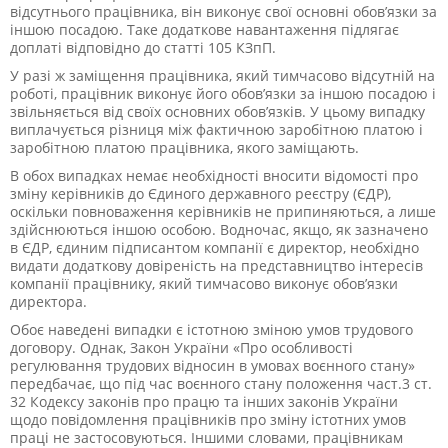
відсутнього працівника, він виконує свої основні обов’язки за
іншою посадою. Таке додаткове навантаження підлягає
доплаті відповідно до статті 105 КЗпП.
У разі ж заміщення працівника, який тимчасово відсутній на
роботі, працівник виконує його обов’язки за іншою посадою і
звільняється від своїх основних обов’язків. У цьому випадку
виплачується різниця між фактичною заробітною платою і
заробітною платою працівника, якого заміщають.
В обох випадках немає необхідності вносити відомості про
зміну керівників до Єдиного державного реєстру (ЄДР),
оскільки повноваження керівників не припиняються, а лише
здійснюються іншою особою. Водночас, якщо, як зазначено
в ЄДР, єдиним підписантом компанії є директор, необхідно
видати додаткову довіреність на представництво інтересів
компанії працівнику, який тимчасово виконує обов’язки
директора.
Обоє наведені випадки є істотною зміною умов трудового
договору. Однак, Закон України «Про особливості
регулювання трудових відносин в умовах воєнного стану»
передбачає, що під час воєнного стану положення част.3 ст.
32 Кодексу законів про працю та інших законів України
щодо повідомлення працівників про зміну істотних умов
праці не застосовуються. Іншими словами,
працівникам