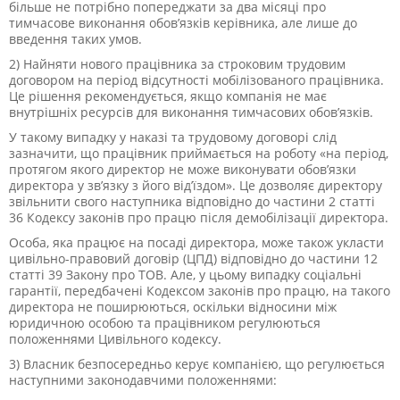
більше не потрібно попереджати за два місяці про
тимчасове виконання обов’язків керівника
, але лише до
введення таких умов.
2) Найняти нового працівника за строковим трудовим
договором на період відсутності мобілізованого працівника.
Це рішення рекомендується, якщо компанія не має
внутрішніх ресурсів для виконання тимчасових обов’язків.
У такому випадку у наказі та трудовому договорі слід
зазначити, що працівник приймається на роботу «на період,
протягом якого директор не може виконувати обов’язки
директора у зв’язку з його від’їздом». Це дозволяє директору
звільнити свого наступника відповідно до частини 2 статті
36 Кодексу законів про працю після демобілізації директора.
Особа, яка працює на посаді директора, може також укласти
цивільно-правовий договір (ЦПД) відповідно до частини 12
статті 39 Закону про ТОВ. Але, у цьому випадку соціальні
гарантії, передбачені Кодексом законів про працю, на такого
директора не поширюються, оскільки відносини між
юридичною особою та працівником регулюються
положеннями Цивільного кодексу.
3) Власник безпосередньо керує компанією, що регулюється
наступними законодавчими положеннями: