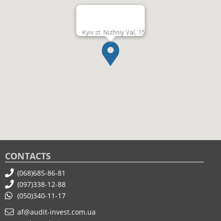
Kyiv st. Nizhniy Val, 15
CONTACTS
(068)685-86-81
(097)338-12-88
(050)340-11-17
af@audit-invest.com.ua