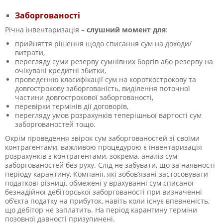
Заборгованості
Річна інвентаризація –
слушний момент для
:
прийняття рішення щодо списання сум на доходи/
витрати,
перегляду суми резерву сумнівних боргів або резерву на
очікувані кредитні збитки,
проведенню класифікації сум на короткострокову та
довгострокову заборгованість, виділення поточної
частини довгострокової заборгованості,
перевірки термінів дії договорів,
перегляду умов розрахунків теперішньої вартості сум
заборгованостей тощо.
Окрім проведення звірок сум заборгованостей зі своїми
контрагентами, важливою процедурою є інвентаризація
розрахунків з контрагентами, зокрема, аналіз сум
заборгованостей без руху. Слід не забувати, що за наявності
періоду карантину
, Компанії, які зобов’язані застосовувати
податкові різниці, обмежені у врахуванні сум списаної
безнадійної дебіторської заборгованості при визначенні
об’єкта податку на прибуток, навіть коли існує впевненість,
що дебітор не заплатить. На період карантину терміни
позовної давності призупинені.