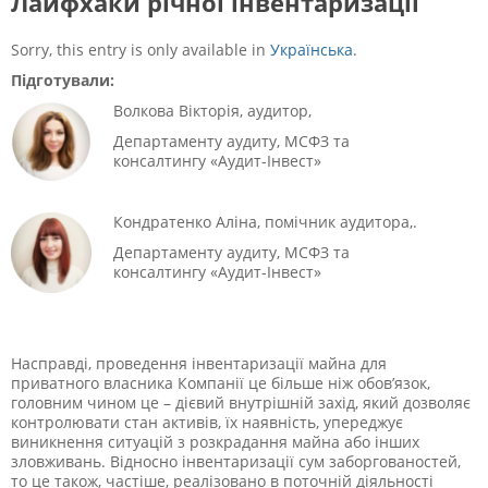
Лайфхаки річної інвентаризації
Sorry, this entry is only available in
Українська
.
Підготували:
Волкова Вікторія, аудитор,
Департаменту аудиту, МСФЗ та
консалтингу
«Аудит-Інвест»
Кондратенко Аліна, помічник аудитора,.
Департаменту аудиту, МСФЗ та
консалтингу
«Аудит-Інвест»
Насправді, проведення інвентаризації майна для
приватного власника Компанії це більше ніж обов’язок,
головним чином це – дієвий внутрішній захід, який дозволяє
контролювати стан активів, їх наявність, упереджує
виникнення ситуацій з розкрадання майна або інших
зловживань. Відносно інвентаризації сум заборгованостей,
то це також, частіше, реалізовано в поточній діяльності