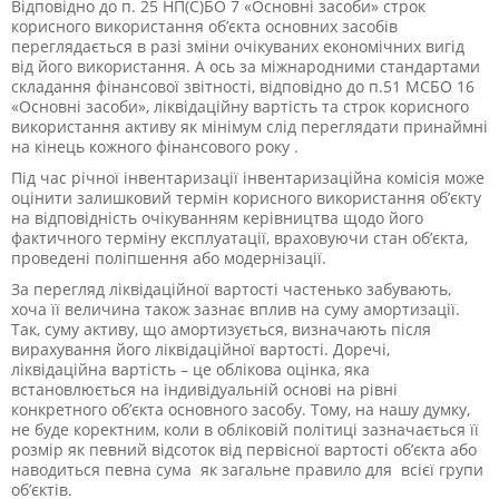
Відповідно до п. 25 НП(С)БО 7 «Основні засоби» строк
корисного використання об’єкта основних засобів
переглядається в разі зміни очікуваних економічних вигід
від його використання. А ось за міжнародними стандартами
складання фінансової звітності, відповідно до п.51 МСБО 16
«Основні засоби», ліквідаційну вартість та строк корисного
використання активу як мінімум слід переглядати принаймні
на кінець кожного фінансового року .
Під час річної інвентаризації інвентаризаційна комісія може
оцінити залишковий термін корисного використання об’єкту
на відповідність очікуванням керівництва щодо його
фактичного терміну експлуатації, враховуючи стан об’єкта,
проведені поліпшення або модернізації.
За перегляд ліквідаційної вартості частенько забувають,
хоча її величина також зазнає вплив на суму амортизації.
Так,
суму активу, що амортизується, визначають після
вирахування його ліквідаційної вартості. Доречі,
ліквідаційна вартість – це
облікова оцінка, яка
встановлюється на
індивідуальній основі
на рівні
конкретного об’єкта основного засобу
. Тому, на нашу думку,
не буде коректним, коли в обліковій політиці зазначається
її
розмір як певний відсоток від первісної вартості об’єкта або
наводиться певна сума як загальне правило для всієї групи
об’єктів.