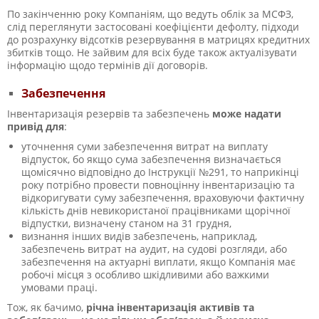
По закінченню року Компаніям, що ведуть облік за МСФЗ,
слід переглянути застосовані коефіцієнти дефолту, підходи
до розрахунку відсотків резервування в матрицях кредитних
збитків тощо. Не зайвим для всіх буде також актуалізувати
інформацію щодо термінів дії договорів.
Забезпечення
Інвентаризація резервів та забезпечень
може надати
привід для
:
уточнення суми забезпечення витрат на виплату
відпусток, бо якщо сума забезпечення визначається
щомісячно відповідно до Інструкції №291, то наприкінці
року потрібно провести повноцінну інвентаризацію та
відкоригувати суму забезпечення, враховуючи фактичну
кількість днів невикористаної працівниками щорічної
відпустки, визначену станом на 31 грудня,
визнання інших видів забезпечень, наприклад,
забезпечень витрат на аудит, на судові розгляди, або
забезпечення на актуарні виплати, якщо Компанія має
робочі місця з особливо шкідливими або важкими
умовами праці.
Тож, як бачимо,
річна інвентаризація активів та