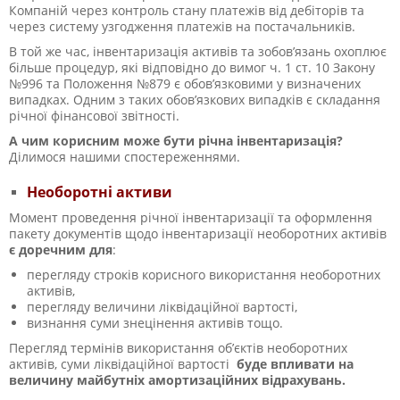
Компаній через контроль стану платежів від дебіторів та
через систему узгодження платежів на постачальників.
В той же час, інвентаризація активів та зобов’язань охоплює
більше процедур, які відповідно до вимог ч. 1 ст. 10 Закону
№996
та Положення №879
є обов’язковими у визначених
випадках. Одним з таких обов’язкових випадків є складання
річної фінансової звітності.
А чим корисним може бути річна інвентаризація?
Ділимося нашими спостереженнями.
Необоротні активи
Момент проведення річної інвентаризації та оформлення
пакету документів щодо інвентаризації необоротних активів
є доречним для
:
перегляду строків корисного використання необоротних
активів,
перегляду величини ліквідаційної вартості,
визнання суми знецінення активів тощо.
Перегляд термінів використання об’єктів необоротних
активів, суми ліквідаційної вартості
буде впливати на
величину майбутніх амортизаційних відрахувань.