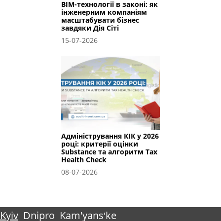
BIM-технології в законі: як
інженерним компаніям
масштабувати бізнес
завдяки Дія Сіті
15-07-2026
Адміністрування КІК у 2026
році: критерії оцінки
Substance та алгоритм Tax
Health Check
08-07-2026
Kyiv
Dnipro
Kam'yansʹke