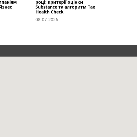
мпаніям
році: критерії оцінки
ізнес
Substance та алгоритм Tax
Health Check
08-07-2026