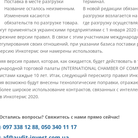
Поставка в месте разгрузки
терминал.
Название осталось неизменным.
В новой редакции обязан
Изменения касаются
разгрузки возлагается на
обязательств по разгрузке товара.
где разгрузку осуществля
гут применяться украинскими предприятиями с 1 января 2020 
режние версии правил. В связи с этим участникам международн
гулирования своих отношений, при указании базиса поставки 
версию Инкотермс они намерены использовать.
яя версия правил, которая, как ожидается, будет действовать в
дународной торговой палаты (INTERNATIONAL CHAMBER OF COM
стами каждые 10 лет. Итак, следующий пересмотр правил Инк
емя возможно будут внесены технологические поправки, отража
 более широкое использование контрактов, связанных с интелле
 в Инкотермс 2020.
Остались вопросы?
Свяжитесь с нами прямо сейчас!
〉
097 338 12 88, 050 340 11 17
〉
af@audit-invest.com.ua