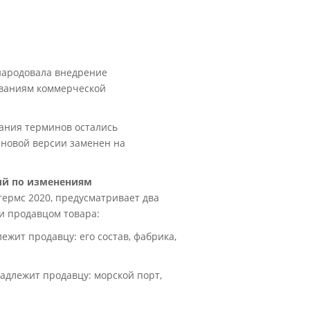
народовала внедрение
ованиям коммерческой
ания терминов остались
в новой версии заменен на
й по изменениям
термс 2020, предусматривает два
и продавцом товара:
лежит продавцу: его состав, фабрика,
надлежит продавцу: морской порт,