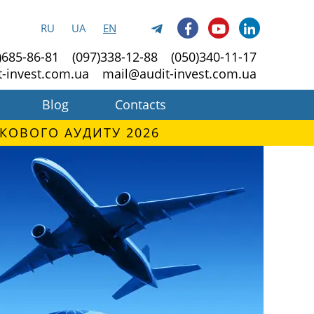
RU
UA
EN
)685-86-81
(097)338-12-88
(050)340-11-17
t-invest.com.ua
mail@audit-invest.com.ua
Blog
Contacts
КОВОГО АУДИТУ 2026