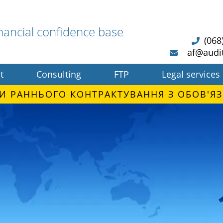
nancial confidence base
(068
af@audi
t
Consulting
FTP
Legal services
И РАННЬОГО КОНТРАКТУВАННЯ З ОБОВ'ЯЗ