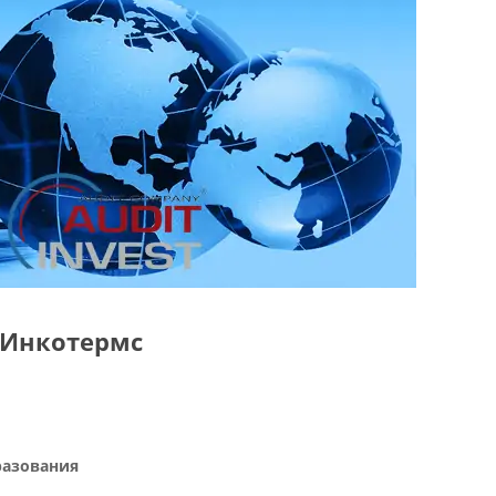
л Инкотермс
разования