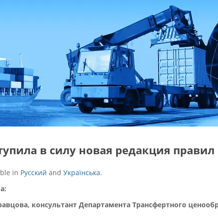
ступила в силу новая редакция прави
able in
Русский
and
Українська
.
а:
равцова, консультант Департамента Трансфертного ценооб