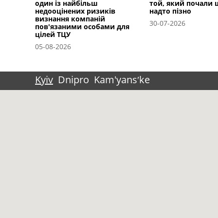
один із найбільш
той, який почали
недооцінених ризиків
надто пізно
визнання компаній
30-07-2026
пов'язаними особами для
цілей ТЦУ
05-08-2026
Kyiv
Dnipro
Kam'yansʹke