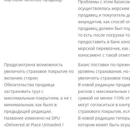
Проблемы с этим базисом
осуществлялась морским 
продавец и покупатель д
аккредитив, как способ о
продавец должен был под
то есть после погрузки т
предоставить в банк коно
морской перевозчик, как
коносамент с такой отмет
Предусмотрена возможность
Базис поставки по-преж
увеличить страховое покрытие по
уровень страхования, но
желанию сторон
увеличить страховое пок
Обязательства продавца
В новой редакции продав
застраховать груз с
рисков с максимальным 
максимальным покрытием, а не с
суммой не менее 110% от
минимальным, как было в
могут согласиться в конт
предыдущей редакции.
страхового покрытия, есл
Название изменено на DPU
В новой редакции теперь
«Delivered at Place Unloaded /
котором может быть осуще