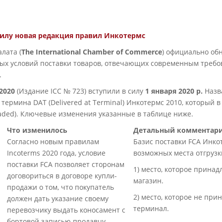
 силу новая редакция правил Инкотермс
лата (
The International Chamber of Commerce
) официально об
вых условий поставки товаров, отвечающих современным треб
.
2020
(Издание ICC № 723) вступили в силу
1 января 2020 р.
Назв
ермина DAT (Delivered at Terminal) Инкотермс 2010, который 
loaded). Ключевые изменения указанные в таблице ниже.
Что изменилось
Детальный комментари
Согласно новым правилам
Базис поставки FCA Инко
Incoterms 2020 года, условие
возможных места отгрузк
поставки FCA позволяет сторонам
1) место, которое принад
договориться в договоре купли-
магазин.
продажи о том, что покупатель
2) место, которое не при
должен дать указание своему
терминал.
перевозчику выдать коносамент с
бортовой записью продавцу.