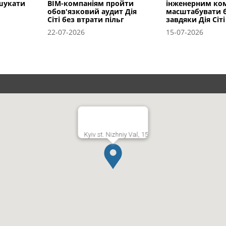
 шукати
BIM-компаніям пройти
інженерним ко
обов'язковий аудит Дія
масштабувати б
Сіті без втрати пільг
завдяки Дія Сіті
22-07-2026
15-07-2026
Kyiv st. Nizhniy Val, 15