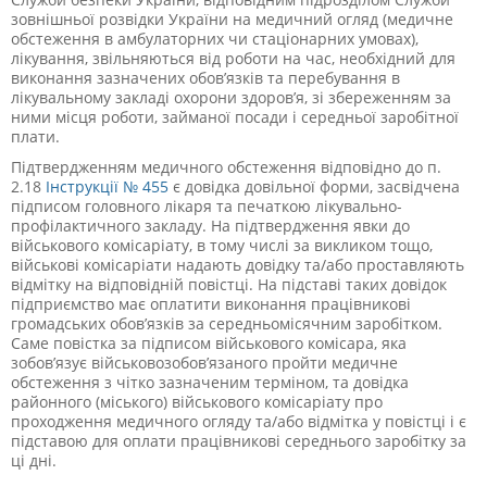
зовнішньої розвідки України на медичний огляд (медичне
обстеження в амбулаторних чи стаціонарних умовах),
лікування, звільняються від роботи на час, необхідний для
виконання зазначених обов’язків та перебування в
лікувальному закладі охорони здоров’я, зі збереженням за
ними місця роботи, займаної посади і середньої заробітної
плати.
Підтвердженням медичного обстеження відповідно до п.
2.18
Інструкції № 455
є довідка довільної форми, засвідчена
підписом головного лікаря та печаткою лікувально-
профілактичного закладу.
На підтвердження явки до
військового комісаріату, в тому числі за викликом тощо,
військові комісаріати надають довідку та/або
проставляють
відмітку на відповідній повістці.
На підставі таких довідок
підприємство має оплатити виконання працівникові
громадських обов’язків за середньомісячним заробітком.
Саме повістка за підписом військового комісара, яка
зобов’язує військовозобов’язаного пройти медичне
обстеження з чітко зазначеним терміном, та довідка
районного (міського) військового комісаріату про
проходження медичного огляду та/або відмітка у повістці і є
підставою для оплати працівникові середнього заробітку за
ці дні.