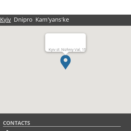
Kyiv
Dnipro
Kam'yansʹke
Kyiv st. Nizhniy Val, 15
CONTACTS