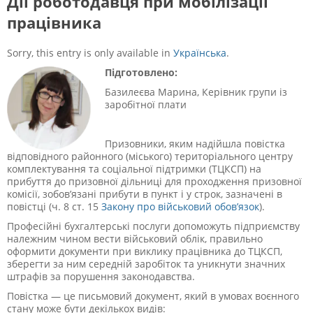
Дії роботодавця при мобілізації
працівника
Sorry, this entry is only available in
Українська
.
Підготовлено:
Базилеєва Марина, Керівник групи із
заробітної плати
Призовники, яким надійшла повістка
відповідного районного (міського) територіального центру
комплектування та соціальної підтримки (ТЦКСП) на
прибуття до призовної дільниці для проходження призовної
комісії, зобов’язані прибути в пункт і у строк, зазначені в
повістці (ч. 8 ст.
15
Закону про військовий обов’язок
).
Професійні бухгалтерські послуги допоможуть підприємству
належним чином вести військовий облік, правильно
оформити документи при виклику працівника до ТЦКСП,
зберегти за ним середній заробіток та уникнути значних
штрафів за порушення законодавства.
Повістка — це письмовий документ, який в умовах воєнного
стану може бути декількох видів: