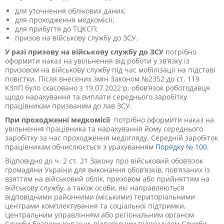
для уточнення облікових даних;
для проходження медкомісії;
для прибуття до ТЦКСП;
призов на військову службу до ЗСУ.
У разі призову на військову службу до ЗСУ
потрібно
оформити наказ на увільнення від роботи у зв’язку із
призовом на військову службу під час мобілізації на підставі
повістки.
Після внесених змін Законом №2352 до ст. 119
КЗпП було скасовано з 19.07.2022 р. обов’язок роботодавця
щодо нарахування та виплати середнього заробітку
працівникам призваним до лав ЗСУ.
При проходженні медкомісії
потрібно оформити наказ на
увільнення працівника та нарахування йому середнього
заробітку за час проходження медогляду.
Середній заробіток
працівникам обчислюється з урахуванням
Порядку № 100
.
Відповідно до ч. 2 ст. 21 Закону про військовий обов’язок
громадяни України для виконання обов’язків, пов’язаних із
взяттям на військовий облік, призовом або прийняттям на
військову службу, а також особи, які направляються
відповідними районними (міськими) територіальними
центрами комплектування та соціальної підтримки,
Центральним управлінням або регіональним органом
Служби безпеки України, відповідним підрозділом Служби