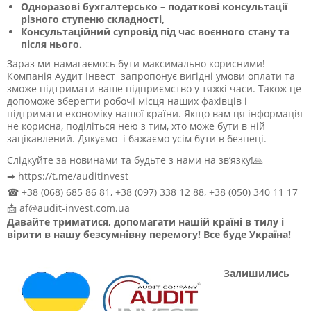
Одноразові бухгалтерсько – податкові консультації
різного ступеню складності,
Консультаційний супровід під час
воєнного стану та
після нього.
Зараз ми намагаємось бути максимально корисними!
Компанія Аудит Інвест запропонує вигідні умови оплати та
зможе підтримати ваше підприємство у тяжкі часи. Також це
допоможе зберегти робочі місця наших фахівців і
підтримати економіку нашої країни. Якщо вам ця інформація
не корисна, поділіться нею з тим, хто може бути в ній
зацікавлений. Дякуємо і бажаємо усім бути в безпеці.
Слідкуйте за новинами та будьте з нами на зв’язку!🙏
➡ https://t.me/auditinvest
☎ +38 (068) 685 86 81, +38 (097) 338 12 88, +38 (050) 340 11 17
📩 af@audit-invest.com.ua
Давайте триматися, допомагати нашій країні в тилу і
вірити в нашу безсумнівну перемогу! Все буде Україна!
Залишились