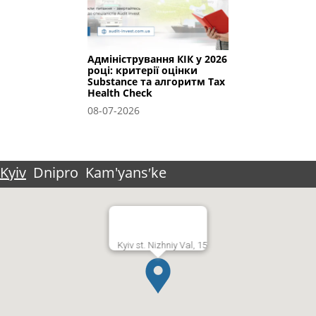
Адміністрування КІК у 2026
році: критерії оцінки
Substance та алгоритм Tax
Health Check
08-07-2026
Kyiv
Dnipro
Kam'yansʹke
Kyiv st. Nizhniy Val, 15