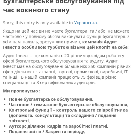
Бухгалтерське обслуговування під
час воєнного стану
Sorry, this entry is only available in
Українська
.
Якщо на цей час ви не маєте бухгалтера та / або не можете
частково / у повному обсязі виконувати функції бухгалтерії, з
усім нам, нажаль, зрозумілих причин,
компанія Аудит
Інвест з особливою турботою візьме цей клопіт на себе!
Аудит Інвест – це компанія с 20-річним досвідом роботи у
сфері бухгалтерського обслуговування та аудиту. Аудит
Інвест має на обслуговуванні більше ніж 250 компаній різних
сфер діяльності: аграрні, торгові, промислові, виробничі, IT
та інші. В нашій компанії працюють 75 фахівців різної
спеціалізації та 8 сертифікованих аудиторів.
Ми пропонуємо :
Повне бухгалтерське обслуговування,
Часткове / тимчасове бухгалтерське обслуговування,
Контрольні функції – контроль вашого співробітника
(допомога, консультації) та складання / подання
звітності,
Аутсорс ділянки кадрів та заробітної платні,
Подання звітів / Закриття періоду,