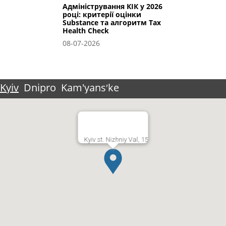
Адміністрування КІК у 2026
році: критерії оцінки
Substance та алгоритм Tax
Health Check
08-07-2026
Kyiv
Dnipro
Kam'yansʹke
Kyiv st. Nizhniy Val, 15