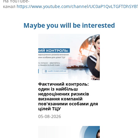
На YouTube-
канал
https://www.youtube.com/channel/UC0aP1QvLTGFTDhSY
Maybe you will be interested
Фактичний контроль:
один із найбільш
недооцінених ризиків
визнання компаній
пов'язаними особами для
цілей ТЦУ
05-08-2026