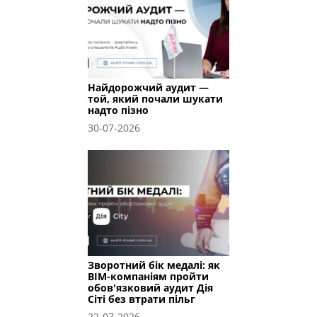
Найдорожчий аудит —
той, який почали шукати
надто пізно
30-07-2026
Зворотний бік медалі: як
BIM-компаніям пройти
обов'язковий аудит Дія
Сіті без втрати пільг
22-07-2026