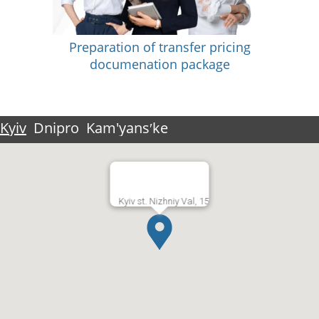
Preparation of transfer pricing
documenation package
Kyiv
Dnipro
Kam'yansʹke
Kyiv st. Nizhniy Val, 15