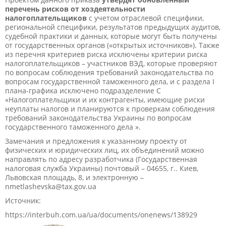
перечень рисков от хоздеятельности
налогоплательщиков
с учетом отраслевой специфики,
региональной специфики, результатов предыдущих аудитов,
судебной практики и данных, которые могут быть получены
от государственных органов («открытых источников»). Также
из перечня критериев риска исключены критерии риска
налогоплательщиков – участников ВЭД, которые проверяют
по вопросам соблюдения требований законодательства по
вопросам государственной таможенного дела, и с раздела I
плана-графика исключено подразделение C
«Налогоплательщики и их контрагенты, имеющие риски
неуплаты налогов и планируются к проверкам соблюдения
требований законодательства Украины по вопросам
государственного таможенного дела ».
Замечания и предложения к указанному проекту от
физических и юридических лиц, их объединений можно
направлять по адресу разработчика (Государственная
налоговая служба Украины) почтовый – 04655, г.. Киев,
Львовская площадь, 8, и электронную –
nmetlashevska@tax.gov.ua
Источник:
https://interbuh.com.ua/ua/documents/onenews/138929