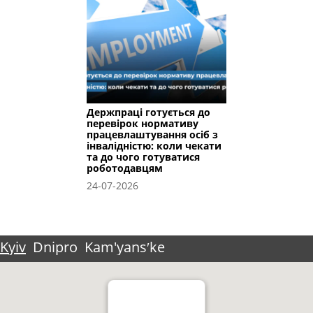
Держпраці готується до
перевірок нормативу
працевлаштування осіб з
інвалідністю: коли чекати
та до чого готуватися
роботодавцям
24-07-2026
Kyiv
Dnipro
Kam'yansʹke