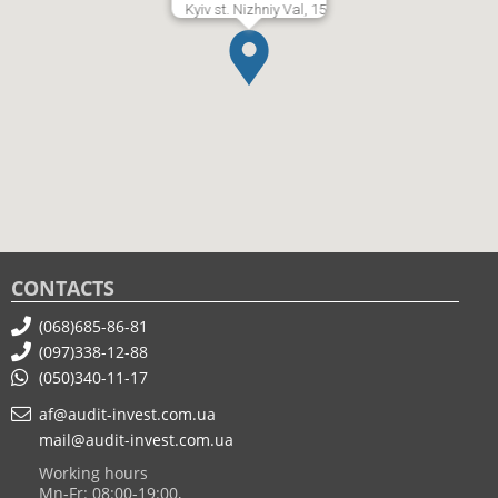
Kyiv st. Nizhniy Val, 15
CONTACTS
(068)685-86-81
(097)338-12-88
(050)340-11-17
af@audit-invest.com.ua
mail@audit-invest.com.ua
Working hours
Mn-Fr: 08:00-19:00,