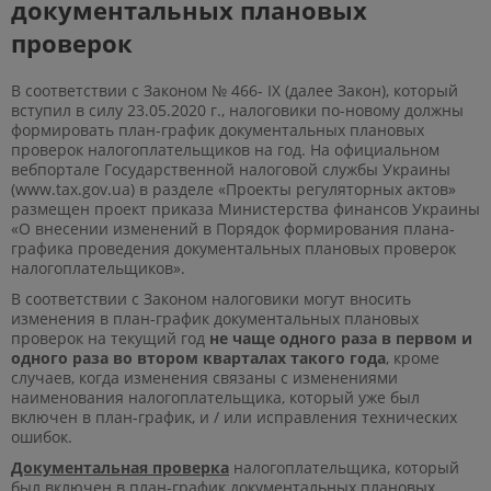
документальных плановых
проверок
В соответствии с Законом № 466- IX (далее Закон), который
вступил в силу 23.05.2020 г., налоговики по-новому должны
формировать план-график документальных плановых
проверок налогоплательщиков на год. На официальном
вебпортале Государственной налоговой службы Украины
(www.tax.gov.ua) в разделе «Проекты регуляторных актов»
размещен проект приказа Министерства финансов Украины
«О внесении изменений в Порядок формирования плана-
графика проведения документальных плановых проверок
налогоплательщиков».
В соответствии с Законом налоговики могут вносить
изменения в план-график документальных плановых
проверок на текущий год
не чаще одного раза в первом и
одного раза во втором кварталах такого года
, кроме
случаев, когда изменения связаны с изменениями
наименования налогоплательщика, который уже был
включен в план-график, и / или исправления технических
ошибок.
Документальная проверка
налогоплательщика, который
был включен в план-график документальных плановых