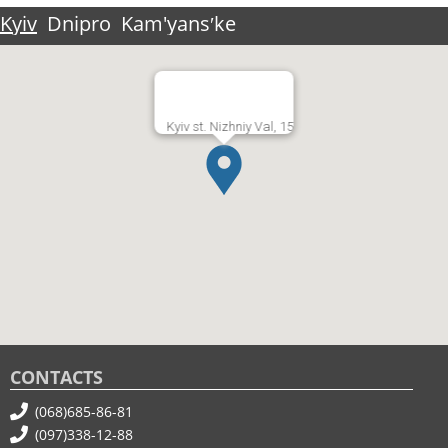
Kyiv
Dnipro
Kam'yansʹke
Kyiv st. Nizhniy Val, 15
CONTACTS
(068)685-86-81
(097)338-12-88