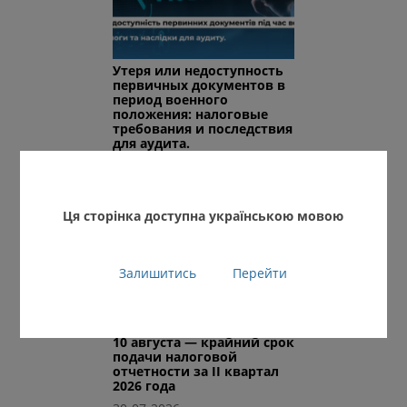
Утеря или недоступность
первичных документов в
период военного
положения: налоговые
требования и последствия
для аудита.
31-07-2026
Ця сторінка доступна українською мовою
Залишитись
Перейти
10 августа — крайний срок
подачи налоговой
отчетности за II квартал
2026 года