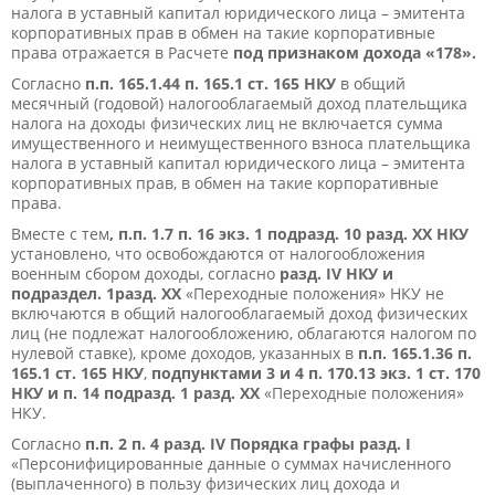
налога в уставный капитал юридического лица – эмитента
корпоративных прав в обмен на такие корпоративные
права отражается в Расчете
под признаком дохода «178».
Согласно
п.п. 165.1.44 п. 165.1 ст. 165 НКУ
в общий
месячный (годовой) налогооблагаемый доход плательщика
налога на доходы физических лиц не включается сумма
имущественного и неимущественного взноса плательщика
налога в уставный капитал юридического лица – эмитента
корпоративных прав, в обмен на такие корпоративные
права.
Вместе с тем
, п.п. 1.7 п. 16 экз. 1 подразд. 10 разд. ХХ НКУ
установлено, что освобождаются от налогообложения
военным сбором доходы, согласно
разд. IV НКУ и
подраздел. 1разд. ХХ
«Переходные положения» НКУ не
включаются в общий налогооблагаемый доход физических
лиц (не подлежат налогообложению, облагаются налогом по
нулевой ставке), кроме доходов, указанных в
п.п. 165.1.36 п.
165.1 ст. 165 НКУ
,
подпунктами 3 и 4 п. 170.13 экз. 1 ст. 170
НКУ и п. 14 подразд. 1 разд. XX
«Переходные положения»
НКУ.
Согласно
п.п. 2 п. 4 разд. IV Порядка графы разд. I
«Персонифицированные данные о суммах начисленного
(выплаченного) в пользу физических лиц дохода и