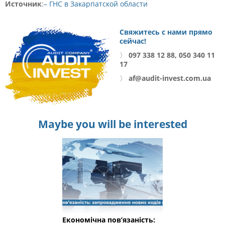
Источник
:
– ГНС в Закарпатской области
Свяжитесь с нами прямо
сейчас!
〉
097 338 12 88, 050 340 11
17
〉
af@audit-invest.com.ua
Maybe you will be interested
Економічна пов’язаність: