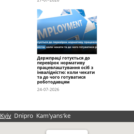
Держпраці готується до
перевірок нормативу
працевлаштування осіб з
інвалідністю: коли чекати
та до чого готуватися
роботодавцям
24-07-2026
Kyiv
Dnipro
Kam'yansʹke