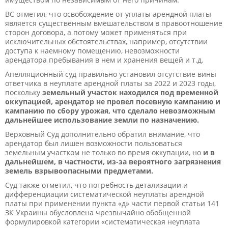
ВС отметил, что освобождение от уплаты арендной платы
является существенным вмешательством в правоотношение
сторон договора, а потому может применяться при
исключительных обстоятельствах, например, отсутствии
доступа к наемному помещению, невозможности
арендатора пребывания в нем и хранения вещей и т.д.
Апелляционный суд правильно установил отсутствие вины
ответчика в неуплате арендной платы за 2022 и 2023 годы,
поскольку
земельный участок находился под временной
оккупацией, арендатор не провел посевную кампанию и
кампанию по сбору урожая, что сделало невозможным
дальнейшее использование земли по назначению.
Верховный Суд дополнительно обратил внимание, что
арендатор был лишен возможности пользоваться
земельным участком не только во время оккупации, но
и в
дальнейшем, в частности, из-за вероятного загрязнения
земель взрывоопасными предметами.
Суд также отметил, что потребность детализации и
дифференциации систематической неуплаты арендной
платы при применении пункта «д» части первой статьи 141
ЗК Украины обусловлена ​​чрезвычайно обобщенной
формулировкой категории «систематическая неуплата