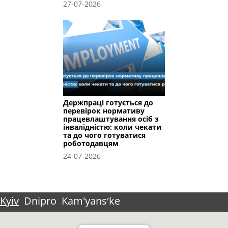
27-07-2026
Держпраці готується до
перевірок нормативу
працевлаштування осіб з
інвалідністю: коли чекати
та до чого готуватися
роботодавцям
24-07-2026
Kyiv
Dnipro
Kam'yansʹke