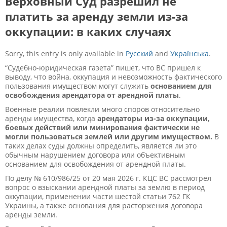
Верховный Суд разрешил не
платить за аренду земли из-за
оккупации: в каких случаях
Sorry, this entry is only available in
Русский
and
Українська
.
“Судебно-юридическая газета” пишет, что ВС пришел к
выводу, что война, оккупация и невозможность фактического
пользования имуществом могут служить
основанием для
освобождения арендатора от арендной платы
.
Военные реалии повлекли много споров относительно
аренды имущества, когда
арендаторы из-за оккупации,
боевых действий или минирования фактически не
могли пользоваться землей или другим имуществом.
В
таких делах суды должны определить, является ли это
обычным нарушением договора или объективным
основанием для освобождения от арендной платы.
По делу
№ 610/986/25 от 20 мая 2026 г
. КЦС ВС рассмотрел
вопрос о взыскании арендной платы за землю в период
оккупации, применении части шестой статьи 762 ГК
Украины, а также основания для расторжения договора
аренды земли.