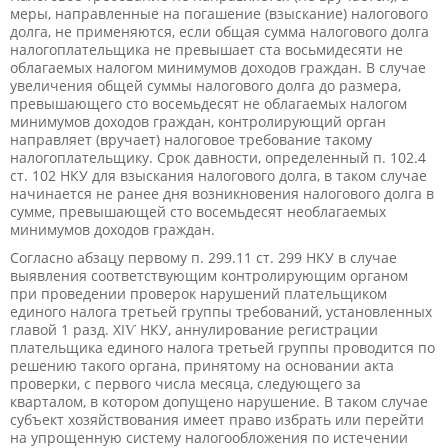
меры, направленные на погашение (взыскание) налогового
долга, не применяются, если общая сумма налогового долга
налогоплательщика не превышает ста восьмидесяти не
облагаемых налогом минимумов доходов граждан. В случае
увеличения общей суммы налогового долга до размера,
превышающего сто восемьдесят не облагаемых налогом
минимумов доходов граждан, контролирующий орган
направляет (вручает) налоговое требование такому
налогоплательщику. Срок давности, определенный п. 102.4
ст. 102 НКУ для взыскания налогового долга, в таком случае
начинается не ранее дня возникновения налогового долга в
сумме, превышающей сто восемьдесят необлагаемых
минимумов доходов граждан.
Согласно абзацу первому п. 299.11 ст. 299 НКУ в случае
выявления соответствующим контролирующим органом
при проведении проверок нарушений плательщиком
единого налога третьей группы требований, установленных
главой 1 разд. ХІѴ НКУ, аннулирование регистрации
плательщика единого налога третьей группы проводится по
решению такого органа, принятому на основании акта
проверки, с первого числа месяца, следующего за
кварталом, в котором допущено нарушение. В таком случае
субъект хозяйствования имеет право избрать или перейти
на упрощенную систему налогообложения по истечении