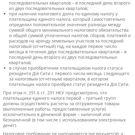
последовательных кварталов – в последний день второго
из двух последовательных кварталов;
при наличии налогового долга по единому налогу у
плательщика единого налога, который самостоятельно
определил положительное значение разницы между
суммой общего минимального налогового обязательства
и общей суммой уплаченных налогов, сборов, платежей и
расходов на аренду земельных участков за последний
налоговый (отчетный) год, на каждое первое число
месяца в течение двух последовательных кварталов – в
последний день второго из двух последовательных
кварталов;
в случае приобретения плательщиком налога статуса
резидента Дія Сити с первого числа месяца, следующего
за налоговым (отчетным) кварталом, в котором
плательщик налога приобрел статус резидента Дія Сити.
При этом п. 291.6 ст. 291 НКУ предусмотрено, что
плательщики единого налога первой – третьей групп
должны осуществлять расчеты за отгруженные товары
(выполненные работы, предоставленные услуги)
исключительно в денежной форме – наличной или
безналичной (в том числе с использованием электронных
денег).
Налоговое требование не направляется (не вручается), а