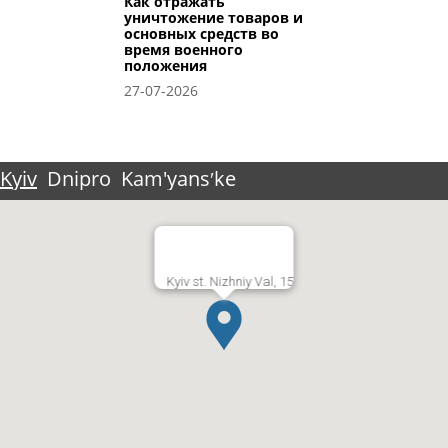
Как отражать
уничтожение товаров и
основных средств во
время военного
положения
27-07-2026
Kyiv
Dnipro
Kam'yansʹke
Kyiv st. Nizhniy Val, 15