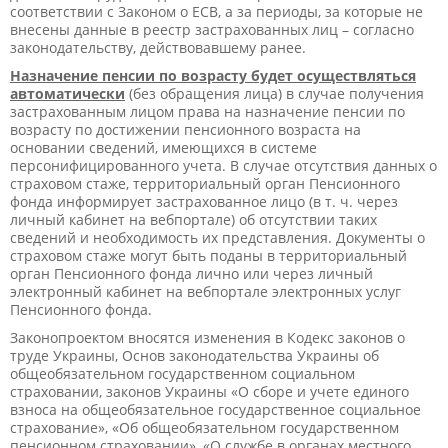
соответствии с Законом о ЕСВ, а за периоды, за которые не
внесены данные в реестр застрахованных лиц – согласно
законодательству, действовавшему ранее.
Назначение пенсии по возрасту будет осуществляться
автоматически
(без обращения лица) в случае получения
застрахованным лицом права на назначение пенсии по
возрасту по достижении пенсионного возраста на
основании сведений, имеющихся в системе
персонифицированного учета. В случае отсутствия данных о
страховом стаже, территориальный орган Пенсионного
фонда информирует застрахованное лицо (в т. ч. через
личный кабинет на вебпортале) об отсутствии таких
сведений и необходимость их представления. Документы о
страховом стаже могут быть поданы в территориальный
орган Пенсионного фонда лично или через личный
электронный кабинет на вебпортале электронных услуг
Пенсионного фонда.
Законопроектом вносятся изменения в Кодекс законов о
труде Украины, Основ законодательства Украины об
общеобязательном государственном социальном
страховании, законов Украины «О сборе и учете единого
взноса на общеобязательное государственное социальное
страхование», «Об общеобязательном государственном
пенсионном страховании», «О службе в органах местного