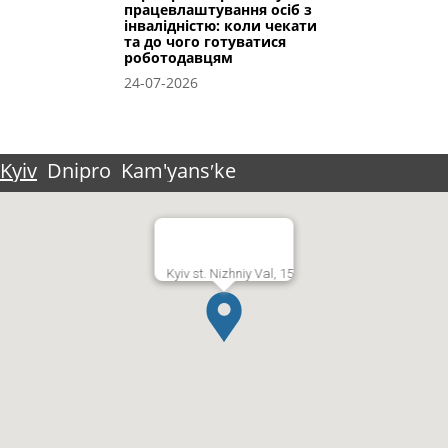
працевлаштування осіб з
інвалідністю: коли чекати
та до чого готуватися
роботодавцям
24-07-2026
Kyiv
Dnipro
Kam'yansʹke
Kyiv st. Nizhniy Val, 15