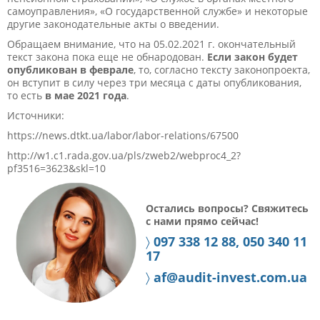
самоуправления», «О государственной службе» и некоторые
другие законодательные акты о введении.
Обращаем внимание, что на 05.02.2021 г. окончательный
текст закона пока еще не обнародован.
Если закон будет
опубликован в феврале
, то, согласно тексту законопроекта,
он вступит в силу через три месяца с даты опубликования,
то есть
в мае 2021 года
.
Источники:
https://news.dtkt.ua/labor/labor-relations/67500
http://w1.c1.rada.gov.ua/pls/zweb2/webproc4_2?
pf3516=3623&skl=10
Остались вопросы? Свяжитесь
с нами прямо сейчас!
〉
097 338 12 88, 050 340 11
17
〉
af@audit-invest.com.ua