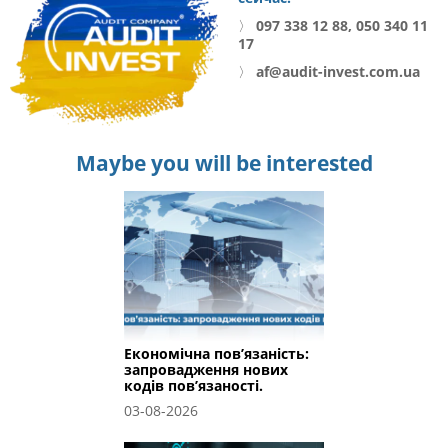
〉
097 338 12 88, 050 340 11
17
〉
af@audit-invest.com.ua
Maybe you will be interested
Економічна пов’язаність:
запровадження нових
кодів пов’язаності.
03-08-2026