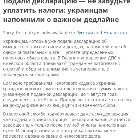
Подали декларацию — не забудьте
уплатить налоги: украинцам
напомнили о важном дедлайне
Sorry, this entry is only available in
Русский
and
Українська
.
Украинцам, которые уже подали декларацию об
имущественном состоянии и доходах, напомнили ещё об
одном обязательном шаге — уплате определённых
налоговых обязательств. В Главном управлении ДПС у
Киевской области призывают граждан не затягивать с
оплатой и обратить внимание на установленные
законодательством сроки.
Согласно требованиям Налогового кодекса Украины,
граждане должны самостоятельно уплатить сумму налога,
указанную в поданной декларации, до 1 августа года,
следующего за отчётным. Прежде всего это касается налога
на доходы физических лиц (НДФЛ) и военного сбора.
В налоговой службе подчёркивают: даже если декларация
уже подана и принята, процесс декларирования считается
завершённым только после полной уплаты начисленных
сумм. Игнорирование или просрочка платежа может
привести к возникновению налогового долга.