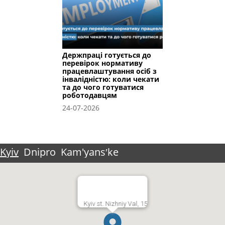
Держпраці готується до
перевірок нормативу
працевлаштування осіб з
інвалідністю: коли чекати
та до чого готуватися
роботодавцям
24-07-2026
Kyiv
Dnipro
Kam'yansʹke
Kyiv st. Nizhniy Val, 15