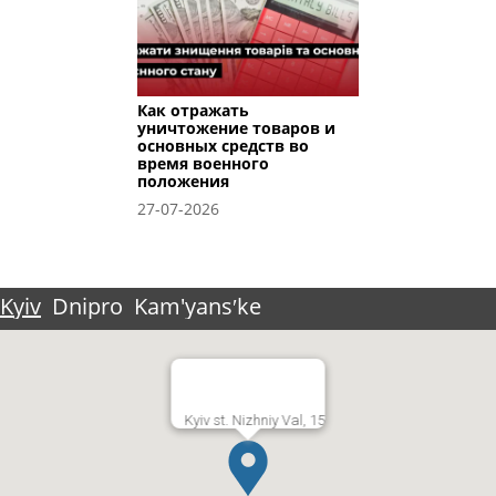
Как отражать
уничтожение товаров и
основных средств во
время военного
положения
27-07-2026
Kyiv
Dnipro
Kam'yansʹke
Kyiv st. Nizhniy Val, 15