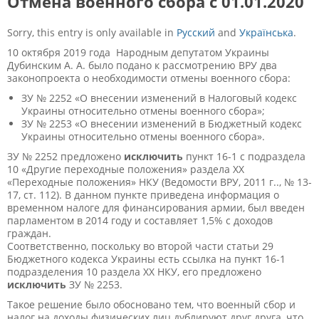
Отмена военного сбора с 01.01.2020
Sorry, this entry is only available in
Русский
and
Українська
.
10 октября 2019 года Народным депутатом Украины
Дубинским А. А. было подано к рассмотрению ВРУ два
законопроекта о необходимости отмены военного сбора:
ЗУ № 2252 «О внесении изменений в Налоговый кодекс
Украины относительно отмены военного сбора»;
ЗУ № 2253 «О внесении изменений в Бюджетный кодекс
Украины относительно отмены военного сбора».
ЗУ № 2252 предложено
исключить
пункт 16-1 с подраздела
10 «Другие переходные положения» раздела XX
«Переходные положения» НКУ (Ведомости ВРУ, 2011 г.., № 13-
17, ст. 112). В данном пункте приведена информация о
временном налоге для финансирования армии, был введен
парламентом в 2014 году и составляет 1,5% с доходов
граждан.
Соответственно, поскольку во второй части статьи 29
Бюджетного кодекса Украины есть ссылка на пункт 16-1
подразделения 10 раздела ХХ НКУ, его предложено
исключить
ЗУ № 2253.
Такое решение было обосновано тем, что военный сбор и
налог на доходы физических лиц дублируют друг друга, что