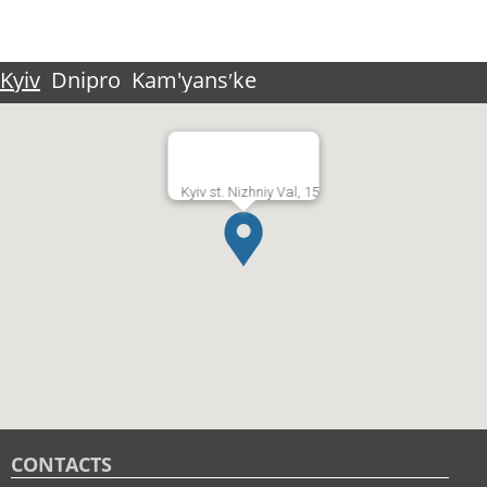
Kyiv
Dnipro
Kam'yansʹke
Kyiv st. Nizhniy Val, 15
CONTACTS