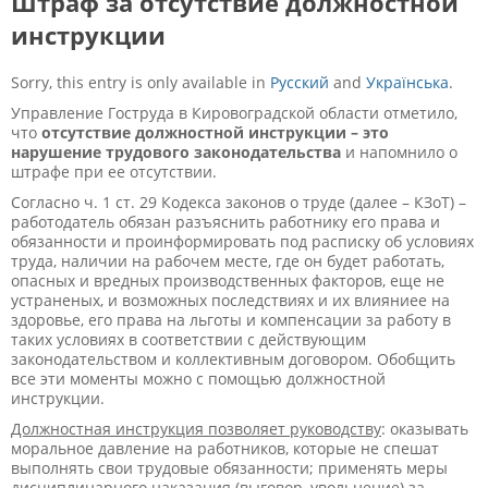
Штраф за отсутствие должностной
инструкции
Sorry, this entry is only available in
Русский
and
Українська
.
Управление Гоструда в Кировоградской области отметило,
что
отсутствие должностной инструкции – это
нарушение трудового законодательства
и напомнило о
штрафе при ее отсутствии.
Согласно ч. 1 ст. 29 Кодекса законов о труде (далее – КЗоТ) –
работодатель обязан разъяснить работнику его права и
обязанности и проинформировать под расписку об условиях
труда, наличии на рабочем месте, где он будет работать,
опасных и вредных производственных факторов, еще не
устраненых, и возможных последствиях и их влияниее на
здоровье, его права на льготы и компенсации за работу в
таких условиях в соответствии с действующим
законодательством и коллективным договором. Обобщить
все эти моменты можно с помощью должностной
инструкции.
Должностная инструкция позволяет руководству
: оказывать
моральное давление на работников, которые не спешат
выполнять свои трудовые обязанности; применять меры
дисциплинарного наказания (выговор, увольнение) за