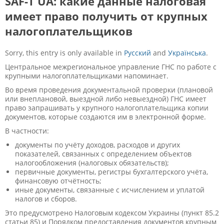
SAF-T UA: какие данные налоговая
имеет право получить от крупных
налогоплательщиков
Sorry, this entry is only available in
Русский
and
Українська
.
Центральное межрегиональное управление ГНС по работе с
крупными налогоплательщиками напоминает.
Во время проведения документальной проверки (плановой
или внеплановой, выездной либо невыездной) ГНС имеет
право запрашивать у крупного налогоплательщика копии
документов, которые создаются им в электронной форме.
В частности:
документы по учёту доходов, расходов и других
показателей, связанных с определением объектов
налогообложения (налоговых обязательств);
первичные документы, регистры бухгалтерского учёта,
финансовую отчётность;
иные документы, связанные с исчислением и уплатой
налогов и сборов.
Это предусмотрено Налоговым кодексом Украины (пункт 85.2
статьи 85) и Порядком предоставления документов крупным