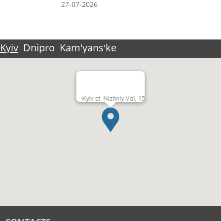
27-07-2026
Kyiv
Dnipro
Kam'yansʹke
Kyiv st. Nizhniy Val, 15