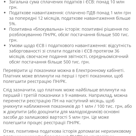
Загальна сума сплачених податків і ЄСВ: понад 10 млн
грн.
Податкове навантаження: сплачено ПДВ понад 1 млн грн
за попередні 12 місяців, податкове навантаження більше
5%.
Позитивна «блокувальна» історія: позитивні рішення по
розблокуванню ПН/РК, обсяг постачання більше 500 тис.
грн.
Умови щодо ЄСВ і податкового навантаження: відсутність
заборгованості зі сплати податків і ЄСВ протягом 36
місяців, своєчасне подання звітності, середньомісячний
обсяг постачання більше 500 тис. грн.
Перевірити ці показники можна в Електронному кабінеті.
Платник може вплинути на перші і треті показники, щоб
полегшити реєстрацію ПН/РК.
Слід зазначити, що платник може найбільше вплинути на
перший і третій показники з 9 наявних. Наприклад, можна
перенести реєстрацію ПН на наступний місяць, щоб
уникнути наближення показників до 1 млн / 100 тис. грн, або
ж докупити (або дооцінити для малодохідників) основні
засоби до залишкової вартості 5 млн грн. Це може
полегшити процес реєстрації ПН/РК.
Отже, позитивна податкова історія допомагає неризиковому