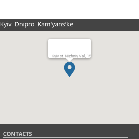
Kyiv
Dnipro
Kam'yansʹke
Kyiv st. Nizhniy Val, 15
CONTACTS