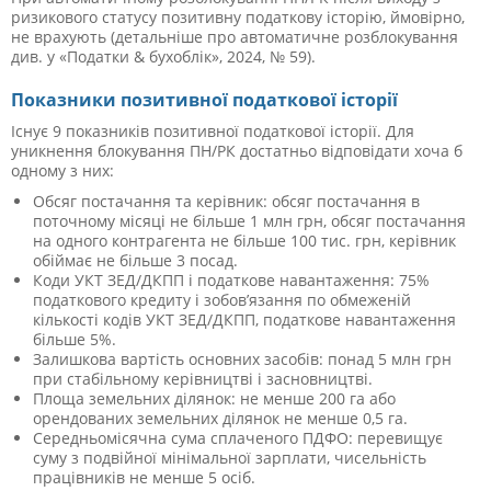
ризикового статусу позитивну податкову історію, ймовірно,
не врахують (детальніше про автоматичне розблокування
див. у «Податки & бухоблік», 2024, № 59).
Показники позитивної податкової історії
Існує 9 показників позитивної податкової історії. Для
уникнення блокування ПН/РК достатньо відповідати хоча б
одному з них:
Обсяг постачання та керівник: обсяг постачання в
поточному місяці не більше 1 млн грн, обсяг постачання
на одного контрагента не більше 100 тис. грн, керівник
обіймає не більше 3 посад.
Коди УКТ ЗЕД/ДКПП і податкове навантаження: 75%
податкового кредиту і зобов’язання по обмеженій
кількості кодів УКТ ЗЕД/ДКПП, податкове навантаження
більше 5%.
Залишкова вартість основних засобів: понад 5 млн грн
при стабільному керівництві і засновництві.
Площа земельних ділянок: не менше 200 га або
орендованих земельних ділянок не менше 0,5 га.
Середньомісячна сума сплаченого ПДФО: перевищує
суму з подвійної мінімальної зарплати, чисельність
працівників не менше 5 осіб.