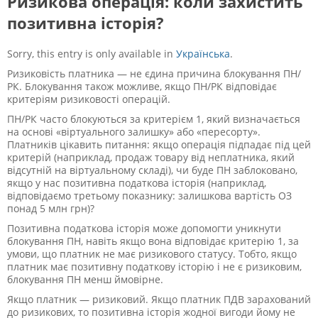
Ризикова операція: коли захистить
позитивна історія?
Sorry, this entry is only available in
Українська
.
Ризиковість платника — не єдина причина блокування ПН/
РК. Блокування також можливе, якщо ПН/РК відповідає
критеріям ризиковості операцій.
ПН/РК часто блокуються за критерієм 1, який визначається
на основі «віртуального залишку» або «пересорту».
Платників цікавить питання: якщо операція підпадає під цей
критерій (наприклад, продаж товару від неплатника, який
відсутній на віртуальному складі), чи буде ПН заблоковано,
якщо у нас позитивна податкова історія (наприклад,
відповідаємо третьому показнику: залишкова вартість ОЗ
понад 5 млн грн)?
Позитивна податкова історія може допомогти уникнути
блокування ПН, навіть якщо вона відповідає критерію 1, за
умови, що платник не має ризикового статусу. Тобто, якщо
платник має позитивну податкову історію і не є ризиковим,
блокування ПН менш ймовірне.
Якщо платник — ризиковий. Якщо платник ПДВ зарахований
до ризикових, то позитивна історія жодної вигоди йому не