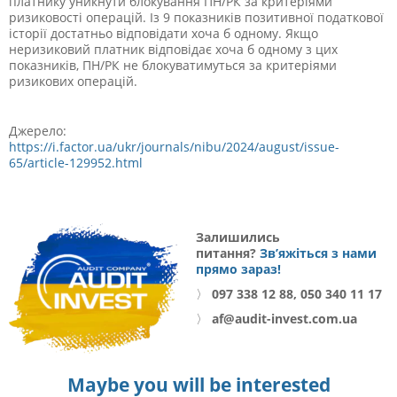
платнику уникнути блокування ПН/РК за критеріями
ризиковості операцій. Із 9 показників позитивної податкової
історії достатньо відповідати хоча б одному. Якщо
неризиковий платник відповідає хоча б одному з цих
показників, ПН/РК не блокуватимуться за критеріями
ризикових операцій.
Джерело:
https://i.factor.ua/ukr/journals/nibu/2024/august/issue-
65/article-129952.html
Залишились
питання?
Зв’яжіться з нами
прямо зараз!
〉
097 338 12 88, 050 340 11 17
〉
af@audit-invest.com.ua
Maybe you will be interested