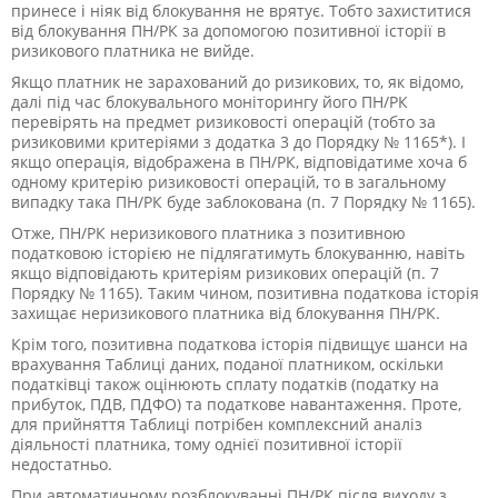
принесе і ніяк від блокування не врятує. Тобто захиститися
від блокування ПН/РК за допомогою позитивної історії в
ризикового платника не вийде.
Якщо платник не зарахований до ризикових, то, як відомо,
далі під час блокувального моніторингу його ПН/РК
перевірять на предмет ризиковості операцій (тобто за
ризиковими критеріями з додатка 3 до Порядку № 1165*). І
якщо операція, відображена в ПН/РК, відповідатиме хоча б
одному критерію ризиковості операцій, то в загальному
випадку така ПН/РК буде заблокована (п. 7 Порядку № 1165).
Отже, ПН/РК неризикового платника з позитивною
податковою історією не підлягатимуть блокуванню, навіть
якщо відповідають критеріям ризикових операцій (п. 7
Порядку № 1165). Таким чином, позитивна податкова історія
захищає неризикового платника від блокування ПН/РК.
Крім того, позитивна податкова історія підвищує шанси на
врахування Таблиці даних, поданої платником, оскільки
податківці також оцінюють сплату податків (податку на
прибуток, ПДВ, ПДФО) та податкове навантаження. Проте,
для прийняття Таблиці потрібен комплексний аналіз
діяльності платника, тому однієї позитивної історії
недостатньо.
При автоматичному розблокуванні ПН/РК після виходу з