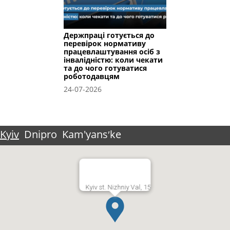
Держпраці готується до
перевірок нормативу
працевлаштування осіб з
інвалідністю: коли чекати
та до чого готуватися
роботодавцям
24-07-2026
Kyiv
Dnipro
Kam'yansʹke
Kyiv st. Nizhniy Val, 15