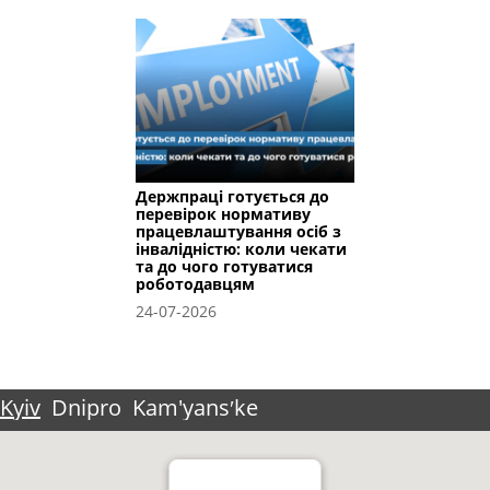
Держпраці готується до
перевірок нормативу
працевлаштування осіб з
інвалідністю: коли чекати
та до чого готуватися
роботодавцям
24-07-2026
Kyiv
Dnipro
Kam'yansʹke