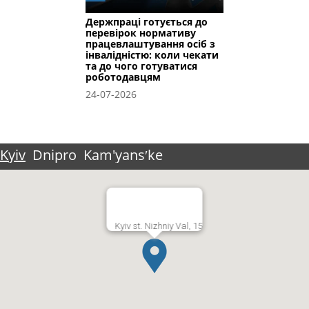
Держпраці готується до
перевірок нормативу
працевлаштування осіб з
інвалідністю: коли чекати
та до чого готуватися
роботодавцям
24-07-2026
Kyiv
Dnipro
Kam'yansʹke
Kyiv st. Nizhniy Val, 15