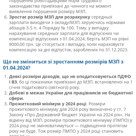
порушення роботодавцями норм трудового
законодавства прив’язані до чинного на момент
виявлення порушення розміру МЗП.
Зростає розмір МЗП для розрахунку
середньої
зарплати виходячи з окладу/МЗП, керуючись нормами
абзаців 3-5 п. 4 Порядку № 100.
Тому, у випадку
нарахування середньої зарплати для відпускних чи
компенсації відпускних з 01.04.2024, беріть МЗП на рівні
8000,00 грн. Це стосується і випадку, коли нараховуєте
компенсацію за дні відпусток, зароблених по 31.12.2023.
Що не зміниться зі зростанням розмірів МЗП з
01.04.2024?
Деякі розміри доходів, що не оподатковуються ПДФО
і ВЗ
, бо ці показники прив’язані до МЗП, встановленої на 1
січня податкового (звітного) року.
Добові в межах України для працівників не бюджетної
сфери.
Прожитковий мінімум у 2024 році
. Розміри
прожиткового мінімуму для 2024 року визначено у
ст. 7
Закону «Про Державний бюджет України на 2024 рік».
На
відміну від МЗП, розміри прожиткового мінімуму (ПМПО) у
2024 році не змінюватимуться — підвищення протягом
року не буде. Тож розмір ПМПО у 2024 році становить