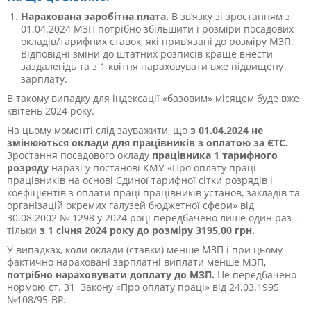
Нарахована заробітна плата.
В зв’язку зі зростанням з
01.04.2024 МЗП потрібно збільшити і розміри посадових
окладів/тарифних ставок, які прив’язані до розміру МЗП.
Відповідні зміни до штатних розписів краще внести
заздалегідь та з 1 квітня нараховувати вже підвищену
зарплату.
В такому випадку для індексації «базовим» місяцем буде вже
квітень 2024 року.
На цьому моменті слід зауважити, що
з 01.04.2024
не
змінюються оклади для працівників з оплатою за ЄТС.
Зростання посадового окладу
працівника 1 тарифного
розряду
наразі у
постанові КМУ «Про оплату праці
працівників на основі Єдиної тарифної сітки розрядів і
коефіцієнтів з оплати праці працівників установ, закладів та
організацій окремих галузей бюджетної сфери» від
30.08.2002 № 1298
у 2024 році передбачено лише один раз –
тільки
з 1 січня 2024 року до розміру 3195,00 грн.
У випадках, коли оклади (ставки) менше МЗП і при цьому
фактично нараховані зарплатні виплати менше МЗП,
потрібно нараховувати доплату до МЗП.
Це передбачено
нормою
ст.
3
1
Закону «Про оплату праці» від 24.03.1995
№108/95-ВР.