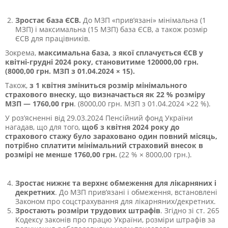
Зростає база ЄСВ.
До МЗП «прив’язані» мінімальна (1
МЗП) і максимальна (15 МЗП) база ЄСВ, а також розмір
ЄСВ для працівників.
Зокрема,
максимальна база, з якої сплачується ЄСВ у
квітні-грудні 2024 року, становитиме 120000,00 грн.
(8000,00 грн. МЗП з 01.04.2024 × 15).
Також,
з 1 квітня зміниться розмір мінімального
страхового внеску, що визначається як 22 % розміру
МЗП — 1760,00 грн
. (8000,00 грн. МЗП з 01.04.2024 ×22 %).
У
роз’ясненні від 29.03.2024 Пенсійний фонд України
нагадав, що для того,
щоб з квітня 2024 року до
страхового стажу було зараховано один повний місяць,
потрібно сплатити мінімальний страховий внесок в
розмірі не менше 1760,00 грн.
(22 % × 8000,00 грн.).
Зростає нижнє та верхнє обмеження для лікарняних і
декретних
. До МЗП прив’язані і обмеження, встановлені
Законом про соцстрахування для лікарняних/декретних.
Зростають розміри трудових штрафів
. Згідно
зі ст. 265
Кодексу законів про працю України
, розміри штрафів за