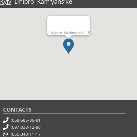
Kyiv
Dnipro
Kam'yansʹke
Kyiv st. Nizhniy Val, 15
CONTACTS
(068)685-86-81
(097)338-12-88
(050)340-11-17