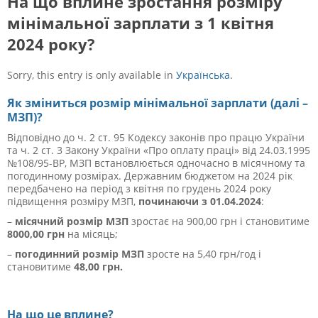
На що вплине зростання розміру
мінімальної зарплати з 1 квітня
2024 року?
Sorry, this entry is only available in
Українська
.
Як зміниться розмір
мінімальної зарплати (далі –
МЗП)?
Відповідно до
ч. 2 ст. 95 Кодексу законів про працю України
та ч. 2 ст. 3 Закону України «Про оплату праці» від 24.03.1995
№108/95-ВР,
МЗП встановлюється одночасно в місячному та
погодинному розмірах. Державним бюджетом на 2024 рік
передбачено на період з квітня по грудень 2024 року
підвищення розміру МЗП,
починаючи з 01.04.2024
:
–
місячний розмір МЗП
зростає на 900,00 грн і становитиме
8000,00 грн
на місяць;
–
погодинний розмір МЗП
зросте на 5,40 грн/год і
становитиме
48,00 грн.
На що це вплине?