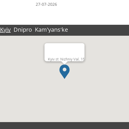
27-07-2026
Kyiv
Dnipro
Kam'yansʹke
Kyiv st. Nizhniy Val, 15