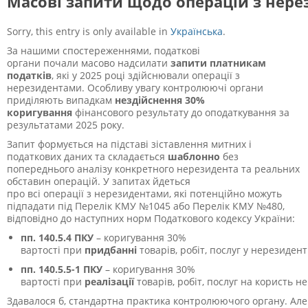
Масові запити щодо операцій з нер
Sorry, this entry is only available in
Українська
.
За нашими спостереженнями, податкові
органи почали масово надсилати
запити платникам
податків
, які у 2025 році здійснювали операції з
нерезидентами. Особливу увагу контролюючі органи
приділяють випадкам
нездійснення 30%
коригування
фінансового результату до оподаткування за
результатами 2025 року.
Запит формується на підставі зіставлення митних і
податкових даних та складається
шаблонно
без
попереднього аналізу конкретного нерезидента та реальних
обставин операцій. У запитах йдеться
про всі операції з нерезидентами, які потенційно можуть
підпадати під Перелік КМУ №1045 або Перелік КМУ №480,
відповідно до наступних норм Податкового кодексу України:
пп. 140.5.4 ПКУ
– коригування 30%
вартості при
придбанні
товарів, робіт, послуг у нерезидент
пп. 140.5.5-1 ПКУ
– коригування 30%
вартості при
реалізації
товарів, робіт, послуг на користь не
Здавалося б, стандартна практика контролюючого органу. Ал