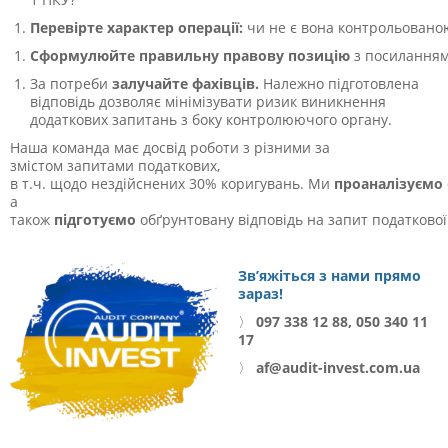
Перевірте характер операції:
чи не є вона контрольовано
Сформулюйте правильну правову позицію
з посиланнями
За потреби
залучайте фахівців.
Належно підготовлена
відповідь дозволяє мінімізувати ризик виникнення
додаткових запитань з боку контролюючого органу.
Наша команда має досвід роботи з різними за
змістом запитами податкових,
в т.ч. щодо нездійснених 30% коригувань. Ми
проаналізуємо
а
також
підготуємо
обґрунтовану відповідь на запит податкової
Зв’яжіться з нами прямо
зараз!
〉
097 338 12 88, 050 340 11
17
〉
af@audit-invest.com.ua