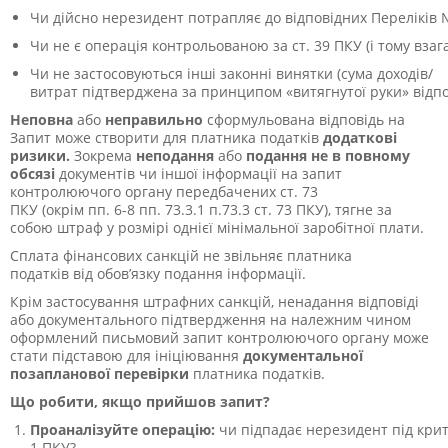
Чи дійсно нерезидент потрапляє до відповідних Переліків 
Чи не є операція контрольованою за ст. 39 ПКУ (і тому взага
Чи не застосовуються інші законні винятки (сума доходів/
витрат підтверджена за принципом «витягнутої руки»
відп
Неповна
або
неправильно
сформульована відповідь на
Запит може створити для платника податків
додаткові
ризики.
Зокрема
неподання
або
подання не в повному
обсязі
документів чи іншої інформації на запит
контролюючого органу передбачених ст. 73
ПКУ (окрім пп. 6-8 пп. 73.3.1 п.73.3 ст. 73 ПКУ), тягне за
собою штраф у розмірі однієї мінімальної заробітної плати.
Сплата фінансових санкцій не звільняє платника
податків від обов’язку подання інформації.
Крім застосування штрафних санкцій, ненадання відповіді
або документального підтвердження на належним чином
оформлений письмовий запит контролюючого органу може
стати підставою для ініціювання
документальної
позапланової перевірки
платника податків.
Що робити, якщо прийшов запит?
Проаналізуйте операцію:
чи підпадає нерезидент під критер
1 ПКУ?