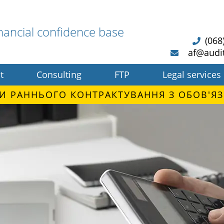
nancial confidence base
(068
af@audi
t
Consulting
FTP
Legal services
И РАННЬОГО КОНТРАКТУВАННЯ З ОБОВ'ЯЗ