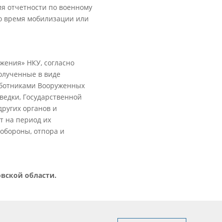
ия отчетности по военному
во время мобилизации или
ожения» НКУ, согласно
олученные в виде
аботниками Вооруженных
ведки, Государственной
других органов и
т на период их
обороны, отпора и
овской области.