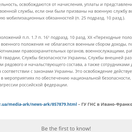
льность, освобождаются от начисления, уплаты и представлен
 военной службы, если они были призваны на военную службу 
 мобилизационных обязанностей (п. 25 подразд. 10 разд.).
оложений п.п. 1.7 п. 16¹ подразд. 10 разд. XX «Переходные пол
 военного положения не облагаются военным сбором доходы, п
ботниками правоохранительных органов, военнослужащими, р
 гвардии, Службы безопасности Украины, Службы внешней раз
и рядового и начальствующего состава, а также сотрудниками 
 соответствии с законами Украины. Это освобождение действуе
 в мероприятиях по обеспечению национальной безопасности, 
агрессии российской федерации.
gov.ua/media-ark/news-ark/857879.html
– ГУ ГНС в Ивано-Франк
Be the first to know!