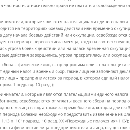
в частности, относительно права не платить и освобождения от
иниматели, которые являются плательщиками единого налога 
ходится на территориях боевых действий или временно оккупи
 дату начала боевых действий или оккупации, освобождаются о
ует на период с первого числа месяца, когда на соответствую
ась угроза боевых действий или началась временная оккупация
оевые действия завершились, угроза прекратилась или оккупац
 сбора – физические лица – предприниматели – плательщики е
т единый налог и военный сбор, такие лица не заполняют дек
ого лица – предпринимателя за период, в котором единый налог
 прим. 1 подразд. 10 разд.);
иниматели, которые являются плательщиками единого налога п
отников, освобождаются от уплаты военного сбора на период о
дного месяца в год, а также за время болезни, которая длится 
я периода болезни необходимо предоставить извлечение из Эл
 1.13 п. 16¹ подразд. 10 разд. XX «Переходные положения» НКУ);
стности физические лица-предприниматели и лица, осуществ