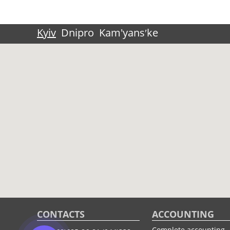
Kyiv
Dnipro
Kam'yansʹke
CONTACTS
ACCOUNTING
Complete accounting