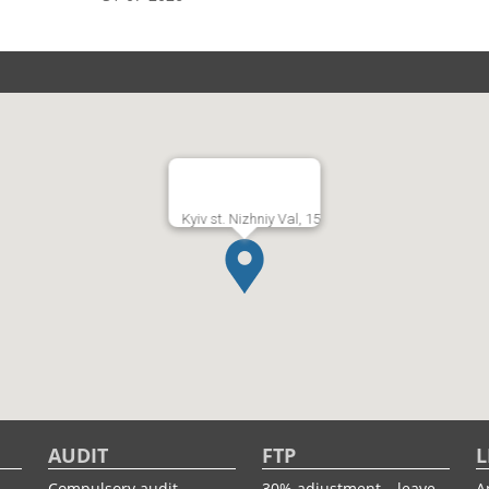
Kyiv st. Nizhniy Val, 15
AUDIT
FTP
L
Compulsory audit
30% adjustment – leave
A