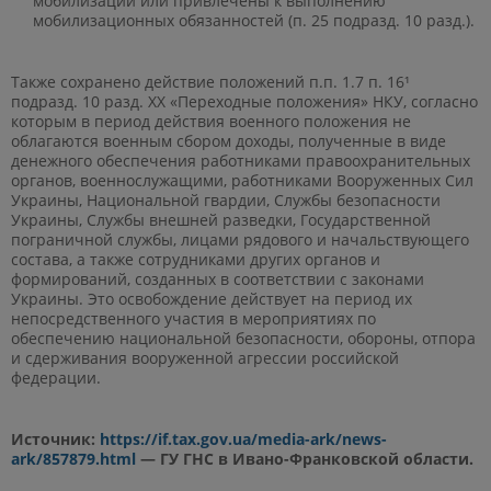
мобилизации или привлечены к выполнению
мобилизационных обязанностей (п. 25 подразд. 10 разд.).
Также сохранено действие положений п.п. 1.7 п. 16¹
подразд. 10 разд. XX «Переходные положения» НКУ, согласно
которым в период действия военного положения не
облагаются военным сбором доходы, полученные в виде
денежного обеспечения работниками правоохранительных
органов, военнослужащими, работниками Вооруженных Сил
Украины, Национальной гвардии, Службы безопасности
Украины, Службы внешней разведки, Государственной
пограничной службы, лицами рядового и начальствующего
состава, а также сотрудниками других органов и
формирований, созданных в соответствии с законами
Украины. Это освобождение действует на период их
непосредственного участия в мероприятиях по
обеспечению национальной безопасности, обороны, отпора
и сдерживания вооруженной агрессии российской
федерации.
Источник:
https://if.tax.gov.ua/media-ark/news-
ark/857879.html
— ГУ ГНС в Ивано-Франковской области.