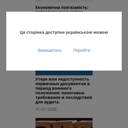
Економічна пов’язаність:
запровадження нових
кодів пов’язаності.
03-08-2026
Ця сторінка доступна українською мовою
Залишитись
Перейти
Утеря или недоступность
первичных документов в
период военного
положения: налоговые
требования и последствия
для аудита.
31-07-2026