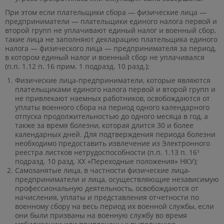
При этом если плательщики сбора — физические лица —
предприниматели — плательщики единого налога первой и
второй групп не уплачивают единый налог и военный сбор,
такие лица не заполняют декларацию плательщика единого
налога — физического лица — предпринимателя за период,
в котором единый налог и военный сбор не уплачивался
(п.п. 1.12 п. 16 прим. 1 подразд. 10 разд.);
Физические лица-предприниматели, которые являются
плательщиками единого налога первой и второй групп и
не привлекают наемных работников, освобождаются от
уплаты военного сбора на период одного календарного
отпуска продолжительностью до одного месяца в год, а
также за время болезни, которая длится 30 и более
календарных дней. Для подтверждения периода болезни
необходимо предоставить извлечение из Электронного
реестра листков нетрудоспособности (п.п. 1.13 п. 16¹
подразд. 10 разд. XX «Переходные положения» НКУ);
Самозанятые лица, в частности физические лица-
предприниматели и лица, осуществляющие независимую
профессиональную деятельность, освобождаются от
начисления, уплаты и представления отчетности по
военному сбору на весь период их военной службы, если
они были призваны на военную службу во время