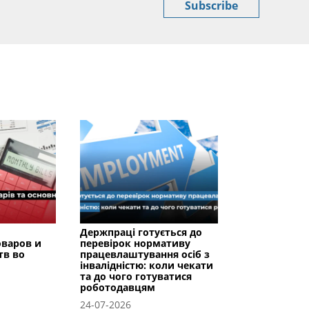
Subscribe
Держпраці готується до
оваров и
перевірок нормативу
тв во
працевлаштування осіб з
інвалідністю: коли чекати
та до чого готуватися
роботодавцям
24-07-2026