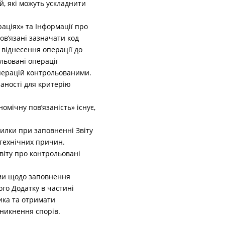
, які можуть ускладнити
раціях» та Інформації про
бов’язані зазначати код
 віднесення операції до
льовані операції
операцій контрольованими.
заності для критерію
мічну пов’язаність» існує,
милки при заповненні Звіту
з технічних причин.
віту про контрольовані
ями щодо заповнення
ого Додатку в частині
ика та отримати
иникнення спорів.