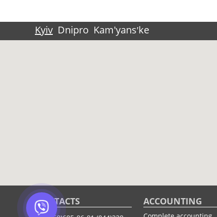
Kyiv
Dnipro
Kam'yansʹke
CONTACTS
ACCOUNTING
Complete accounting