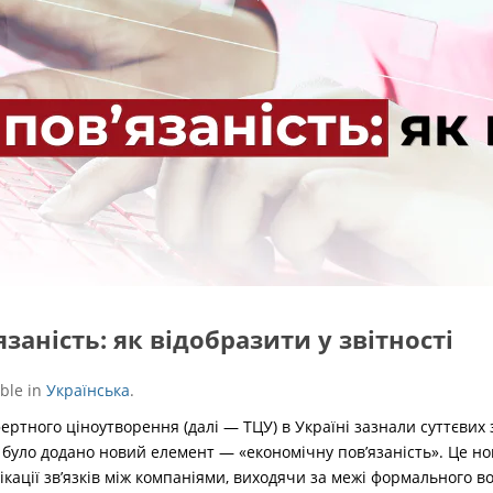
заність: як відобразити у звітності
able in
Українська
.
ртного ціноутворення (далі — ТЦУ) в Україні зазнали суттєвих з
 було додано новий елемент — «економічну пов’язаність». Це н
ікації зв’язків між компаніями, виходячи за межі формального