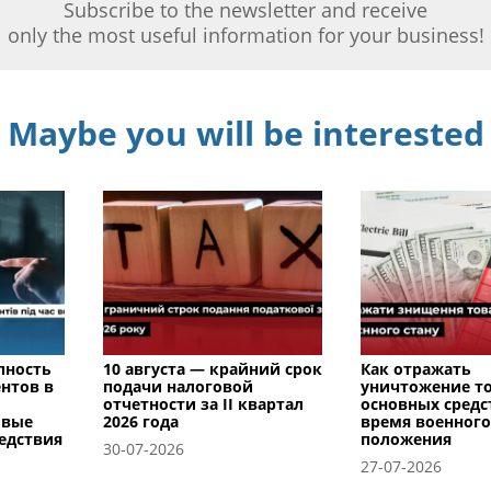
Subscribe to the newsletter and receive
only the most useful information for your business!
Maybe you will be interested
пность
10 августа — крайний срок
Как отражать
нтов в
подачи налоговой
уничтожение т
отчетности за II квартал
основных средс
овые
2026 года
время военного
едствия
положения
30-07-2026
27-07-2026