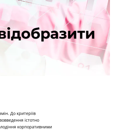
мін. До критеріїв
ововведення істотно
 володіння корпоративними