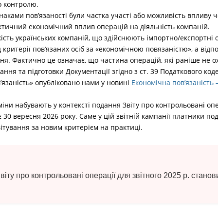
о контролю.
ками пов’язаності були частка участі або можливість впливу ч
ктичний економічний вплив операцій на діяльність компаній.
кість українських компаній, що здійснюють імпортно/експортні 
критерії пов’язаних осіб за «економічною повязаністю», а відпо
ня. Фактично це означає, що частина операцій, які раніше не 
ння та підготовки Документації згідно з ст. 39 Податкового код
’язаність» опубліковано нами у новині
Економічна пов’язаність 
міни набувають у контексті подання Звіту про контрольовані опер
 30 вересня 2026 року. Саме у цій звітній кампанії платники п
вітування за новим критерієм на практиці.
іту про контрольовані операції для звітного 2025 р. станов