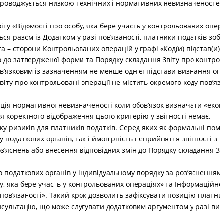
роводжується низкою технічних і нормативних невизначеностей
іту «Відомості про особу, яка бере участь у контрольованих опе
ться разом із Додатком у разі пов’язаності, платники податків зо
а – сторони Контрольованих операцій у графі «Код(и) підстав(и)
о до затвердженої форми та Порядку складання Звіту про контро
ов’язковим із зазначенням не менше однієї підстави визнання 
віту про контрольовані операції не містить окремого коду пов’я
ція нормативної невизначеності коли обов’язок визначати «еконо
ля коректного відображення цього критерію у звітності немає.
ку ризиків для платників податків. Серед яких як формальні по
у податкових органів, так і ймовірність неприйняття звітності 
з’яснень або внесення відповідних змін до Порядку складання З
 податкових органів у індивідуальному порядку за роз’ясненн
у, яка бере участь у контрольованих операціях» та Інформаційн
пов’язаності». Такий крок дозволить зафіксувати позицію платн
нсультацію, що може слугувати додатковим аргументом у разі в