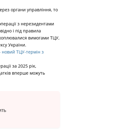
ерез органи управління, то
операції з нерезидентами
відно і під правила
охоплювалися вимогами ТЦУ,
ексу України.
– новий ТЦУ-термін з
ації за 2025 рік,
одатків вперше можуть
ить