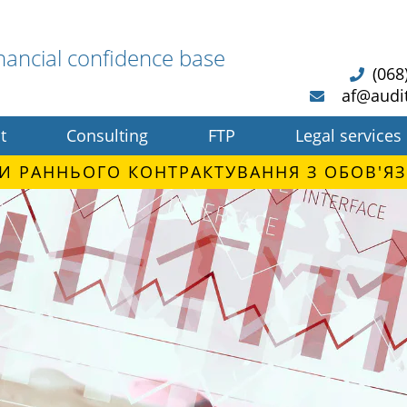
nancial confidence base
(068
af@audi
t
Consulting
FTP
Legal services
И РАННЬОГО КОНТРАКТУВАННЯ З ОБОВ'ЯЗ