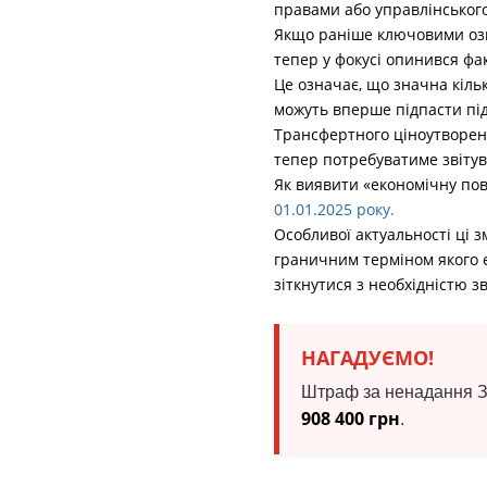
правами або управлінськог
Якщо раніше ключовими озна
тепер у фокусі опинився фа
Це означає, що значна кіль
можуть вперше підпасти під 
Трансфертного ціноутворен
тепер потребуватиме звітува
Як виявити «економічну пов
01.01.2025 року.
Особливої актуальності ці з
граничним терміном якого є
зіткнутися з необхідністю з
НАГАДУЄМО!
Штраф за ненадання Зв
908 400 грн
.