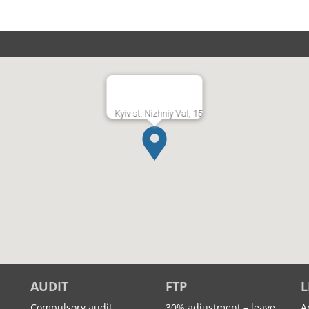
Kyiv st. Nizhniy Val, 15
AUDIT
FTP
L
Compulsory audit
30% adjustment – leave
A