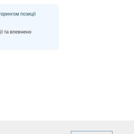
торингом позиції
ії та впевнено