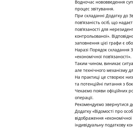
Водночас нововведення суп
процес звітування.
При складанні Додатку до Зв
пов’язаність осіб, що надає
пов’язаності для нерезидент
контрольованої». Відповідн
заповнення цієї графи є об
Наразі Порядок складання З
«економічної пов’язаності».
Таким чином, виникає ситуа
але технічного механізму д
На практиці це створює низ
та потенційні питання з бок
Чекаємо появи офіційних ро
операції.
Рекомендуємо звернутися до
Додатку «Відомості про особ
відображення «економічної 
індивідуальну податкову ко