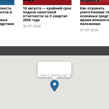
пность
10 августа — крайний срок
Как отражать
нтов в
подачи налоговой
уничтожение т
отчетности за II квартал
основных средс
овые
2026 года
время военного
едствия
положения
30-07-2026
27-07-2026
Kyiv st. Nizhniy Val, 15