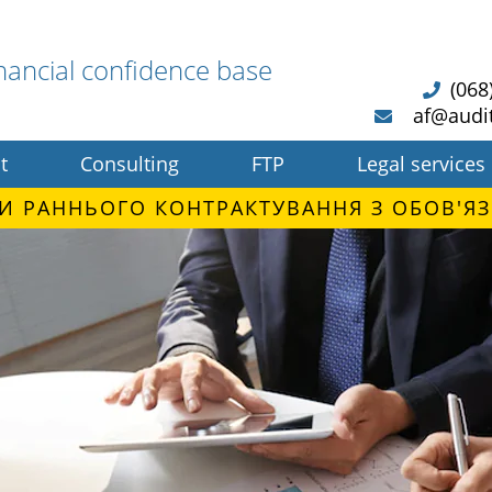
nancial confidence base
(068
af@audi
t
Consulting
FTP
Legal services
И РАННЬОГО КОНТРАКТУВАННЯ З ОБОВ'ЯЗ