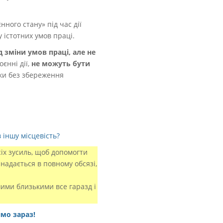
нного стану» під час дії
 істотних умов праці.
д зміни умов праці, але не
єнні дії,
не можуть бути
тки без збереження
 іншу місцевість?
іх зусиль, щоб допомогти
надається в повному обсязі,
шими близькими все гаразд і
ямо зараз!