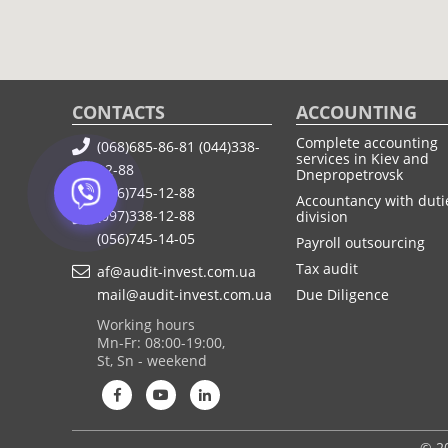
CONTACTS
ACCOUNTING
Complete accounting
(068)685-86-81
(044)338-
services in Kiev and
12-88
Dnepropetrovsk
(056)745-12-88
Accountancy with duti
(097)338-12-88
division
(056)745-14-05
Payroll outsourcing
Tax audit
af@audit-invest.com.ua
mail@audit-invest.com.ua
Due Diligence
Working hours
Mn-Fr: 08:00-19:00,
St, Sn - weekend
© 20