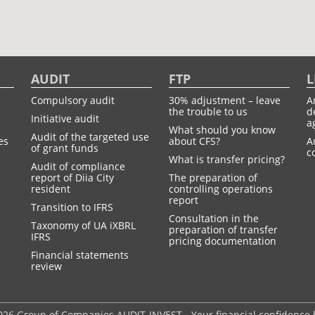
AUDIT
FTP
L
Compulsory audit
30% adjustment – leave
A
the trouble to us
d
Initiative audit
a
What should you know
Audit of the targeted use
es
about CFS?
A
of grant funds
c
What is transfer pricing?
Audit of compliance
report of Diia City
The preparation of
resident
controlling operations
report
Transition to IFRS
Consultation in the
Taxonomy of UA іXBRL
preparation of transfer
IFRS
pricing documentation
Financial statements
review
26 Group of Companies AUDIT-INVEST - Your financial confidence