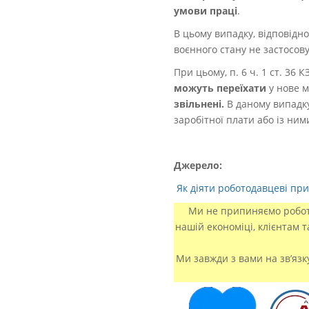
умови праці
.
В цьому випадку, відповідно
воєнного стану не застосову
При цьому, п. 6 ч. 1 ст. 3
можуть переїхати
у нове м
звільнені.
В даному випадк
заробітної плати або із ни
Джерело:
Як діяти роботодавцеві при 
Ми не припиняємо роботу
нашій економіці, клієнтам 
Ми завжди з вами на зв’язк