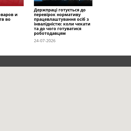
Держпраці готується до
оваров и
перевірок нормативу
тв во
працевлаштування осіб з
інвалідністю: коли чекати
та до чого готуватися
роботодавцям
24-07-2026