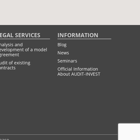
EGAL SERVICES
INFORMATION
nalysis and
Blog
evelopment of a model
News
greement
Seminars
udit of existing
ontracts
Official Information
About AUDIT-INVEST
 base