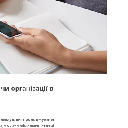
чи організації в
,
вимушені продовжувати
и, у яких
змінилися істотні