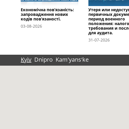
Економічна пов’язаність:
Утеря или недосту
запровадження нових
первичных докуме
кодів пов’язаності.
период военного
положения: налог
03-08-2026
требования и посл
для аудита.
31-07-2026
Kyiv
Dnipro
Kam'yansʹke