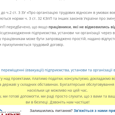
 до ч.2 ст. 3 ЗУ «Про організацію трудових відносин в умовах воє
ються норми ч. 3 ст. 32 КЗпП та інших законів України про зміну
6 КЗпП передбачено, що якщо
працівники, які не відмовились ві
ісцезнаходження підприємства, установи чи організації через во
у працівникам може бути запроваджено
простій, надано відпус
ми призупиняється трудовий договір.
переміщенні (евакуації) підприємства, установи та організації в
 над проектами, платимо податки, консультуємо, докладаємо вс
та державі у складних обставинах. Бухгалтерське обслуговування 
наскільки це можливо на цей час.
у, ми готові допомогти, ми раді просто слухати, що з вами та ва
ви в безпеці. Дзвоніть нам частіше!
Залишились питання?
Зв’яжіться з нами пр